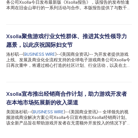
务公司Xsolla今日发布最新版《Xsolla报告》，该报告的发布恰逢
本周在旧金山举行的一系列活动与合作。本版报告提供了与数千家
工作室合作所获得的洞见，梳理出行业最具潜力的新兴机遇。 游
戏行业依旧极具活力，但成功的秘诀正在改变。那些调整商业策
略、拥抱直接面向玩家的商务模式、进军高增长全球市场并利用AI
优化运营的工作室正脱颖而出，打造能够在未来多年持续蓬勃发展
的业务。 Xsolla总裁Chris Hewish表示：“游戏开发的经济模式已
Xsolla聚焦游戏行业女性群体、推进其女性领导力
经并将在未来持续演变。预算不断扩大，玩家获取成本飙升，传统
愿景，以此庆祝国际妇女节
发行模式承受的压力日益加剧。我们已经来到一个临界点，旧有假
设不再成立，及早认清这一转变的领导者将获得巨大优势。”
洛杉矶--(
BUSINESS WIRE
)--(美国商业资讯)-- 为开发者提供游戏
Xsolla首席营销与增长官Berkley Egenes表示：“在多项监管政策调
上线、发展及商业化全流程支持的全球电子游戏商务公司Xsolla今
整后，游戏行业围绕直接面向消费者模式的讨论已发生根本性改
日再次重申，将通过精心打造的社区计划、行业活动，以及在土耳
变。这一起初用于收入多元化的战术手段，现已演变为工作室在未
其、迪拜和塞浦路斯等核心增长市场搭建的思想领导力平台，持续
来实时服务(live-service)游戏时代发展壮大的战略要务。” 《Xsolla
致力于为全球游戏生态系统中的女性群体提供支持。 随着游戏行
报告》的主要发现包括： 头部游...
业在新兴及高增长市场不断拓展，Xsolla始终专注于赋能全球开发
者，其中包括打造更具包容性的生态系统，让女性创始人、工作室
负责人、发行商及创业者能够获得更多曝光度、人脉和机会。 通
Xsolla宣布推出经销商合作计划，助力游戏开发者
过一系列针对性的行业聚会和社区主导的交流活动，Xsolla积极为
在本地市场拓展新的收入渠道
游戏行业女性领导力相关话题的探讨搭建平台。Xsolla最近在迪拜
举办了专属活动，汇聚了中东及周边市场的女性创始人和高级主
美国洛杉矶--(
BUSINESS WIRE
)--(美国商业资讯)-- 全球领先的视
管。中东和北非游戏市场正持续高速扩张，预计2030年市场收入
频游戏商业解决方案公司Xsolla今日宣布推出Xsolla经销商计划。
将达95.7亿美元，此次活动为行业人士提供了开放交流、知识共享
该全新产品旨在帮助游戏开发者在无需额外开发投入的情况下扩大
的平台，也围绕工作室如何实现区域及全球规模化发展展开了深入
业务规模，并在各地本地市场发掘尚未充分释放的收入机会。该计
探讨。 2025年，Xsolla与Axlebolt、WN和游戏行业女性协会
划首批将与东南亚和拉丁美洲精选的经销商及分销合作伙伴共同启
(Women in Games Association)联合主...