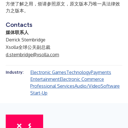
方便了解之用，烦请参照原文，原文版本乃唯一具法律效
力之版本。
Contacts
媒体联系人
Derrick Stembridge
Xsolla全球公关副总裁
d.stembridge@xsolla.com
Electronic Games
Technology
Payments
Industry:
Entertainment
Electronic Commerce
Professional Services
Audio/Video
Software
Start-Up