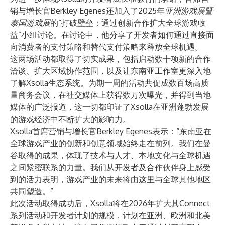
销与增长官Berkley Egenes还加入了2025年
亚洲游戏展暨
泰国游戏展
的“打破壁垒：通过创新合作扩大全球游戏收
益”小组讨论。在讨论中，他分享了开发者如何通过直接面
向消费者的支付策略和替代支付策略来释放全球机遇。
这两场活动都取得了切实成果，包括启动数十项新的合作
洽谈、扩大区域协作范围，以及让东南亚工作室更深入地
了解Xsolla生态系统。为期一周的活动共促成数百场高质
量商务会议，在社交媒体上获得数万次曝光，并得到当地
媒体的广泛报道，这一切都印证了Xsolla在亚洲蓬勃发展
的游戏经济中不断扩大的影响力。
Xsolla首席营销与增长官Berkley Egenes表示：“东南亚在
全球游戏产业的创新和创意领域始终走在前列。我们在曼
谷取得的成果，体现了技术与人才、本地文化与全球机遇
之间紧密联系的力量。我们从开发者及合作伙伴身上感受
到的活力表明，游戏产业的未来将由这里与全球其他地区
共同塑造。”
此次活动取得成功后，Xsolla将在2026年扩大其Connect
系列活动和开发者计划的规模，计划在亚洲、欧洲和北美