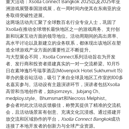
重大活动：Xsolla Connect Bangkok 2025以及2025年亚
洲游戏展暨泰国游戏展，在一周时间内使其在东南亚的业
务取得突破性进展。
这两场活动共汇聚了全球数百名行业专业人士，巩固了
Xsolla在推动全球增长最快地区之一的游戏商务、支付创
新和玩家互动方面的领导地位。活动周期间的高出席率、
高水平讨论以及新建立的业务联系，都体现出该地区在塑
造全球游戏产业方面的重要性正不断提升。
与大型展会不同，Xsolla Connect系列活动旨在为开发
者、发行商和投资者搭建真实的一对一交流桥梁。10月15
日在素坤逸15号瑞享酒店(Mövenpick Hotel Sukhumvit 15)
举办的曼谷站活动，吸引了来自全球及地区工作室的100多
名嘉宾参与。活动设有主题演讲环节，演讲者包括Xsolla
高管和当地创作者，如bjornzeys、Jubjang Ch、
medploy.style、Bhumsmart和Necross Melphist。
参会者对此次活动反馈极佳，称赞其提供了精准的交流机
会，且活动场景富有创意、充满文化沉浸感。通过搭建开
放交流和区域协作的平台，
Xsolla Connect Bangkok
成功
连接了本地开发者的创新力与全球产业资源。