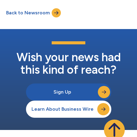
动，并计划在2026年期间逐步拓展至更多地区。 随着游戏开发者
不断推进全球化布局，一项关键的基础设施挑战逐渐显现：在东南
Back to Newsroom
亚、拉丁美洲、中东及北非等以现金支付为主的新兴经济体中，仍
有数十亿美元规模的潜在收入尚未得到充分开发。在这些市场，玩
家通常通过本地分销合作伙伴购买数字内容。与此同时，在数字化
程度较高的成熟市场中，开发者也希望通过拓展更多合作伙伴和分
销渠道，实现数字产品库存的规模化分发，从而进一步扩大市场覆
盖。 Xsolla总裁Chris Hewish表示：“在推动全球业务扩张的过程
中，绝大多数游戏开发者都会面临相似的挑战：缺乏本地基础设施
以及直接触达区域市场的能力，尤其是在独立建立本地市场布局往
Wish your news had
往进展缓慢、成本高昂且运营复杂的情况下。Xsolla经销商计划正
是为解...
this kind of reach?
Sign Up
Learn About Business Wire