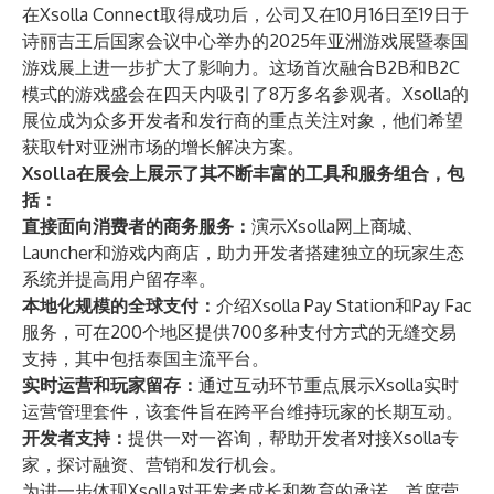
在Xsolla Connect取得成功后，公司又在10月16日至19日于
诗丽吉王后国家会议中心举办的2025年亚洲游戏展暨泰国
游戏展上进一步扩大了影响力。这场首次融合B2B和B2C
模式的游戏盛会在四天内吸引了8万多名参观者。Xsolla的
展位成为众多开发者和发行商的重点关注对象，他们希望
获取针对亚洲市场的增长解决方案。
Xsolla在展会上展示了其不断丰富的工具和服务组合，包
括：
直接面向消费者的商务服务：
演示Xsolla网上商城、
Launcher和游戏内商店，助力开发者搭建独立的玩家生态
系统并提高用户留存率。
本地化规模的全球支付：
介绍Xsolla Pay Station和Pay Fac
服务，可在200个地区提供700多种支付方式的无缝交易
支持，其中包括泰国主流平台。
实时运营和玩家留存：
通过互动环节重点展示Xsolla实时
运营管理套件，该套件旨在跨平台维持玩家的长期互动。
开发者支持：
提供一对一咨询，帮助开发者对接Xsolla专
家，探讨融资、营销和发行机会。
为进一步体现Xsolla对开发者成长和教育的承诺，首席营