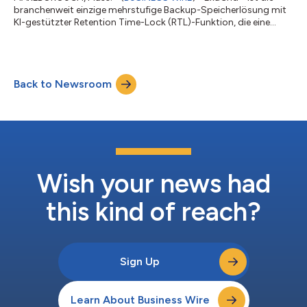
branchenweit einzige mehrstufige Backup-Speicherlösung mit
KI-gestützter Retention Time-Lock (RTL)-Funktion, die eine
nicht mit dem Netzwerk verbundene Speicherebene (wodurch
eine mehrstufige physische Isolierung entsteht), verzögerte
Löschvorgänge und Unveränderlichkeit für die
Wiederherstellung nach Ransomware-Angriffen umfasst. Das
Back to Newsroom
Unternehmen gab heute bekannt, dass MES Computing, eine
Marke von The Channel Company, ExaGrid in die MES Mi...
Wish your news had
this kind of reach?
Sign Up
Learn About Business Wire