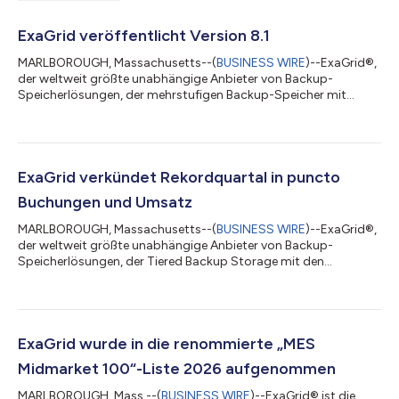
ExaGrid veröffentlicht Version 8.1
MARLBOROUGH, Massachusetts--(
BUSINESS WIRE
)--ExaGrid®,
der weltweit größte unabhängige Anbieter von Backup-
Speicherlösungen, der mehrstufigen Backup-Speicher mit
umfassendster Sicherheit und einer KI-gestützten
Aufbewahrungsfristsperre für die Wiederherstellung nach
Ransomware-Angriffen bereitstellt, gab heute die
Veröffentlichung der ExaGrid-Softwareversion 8.1 bekannt. Die
neueste Version umfasst: Unterstützung für Cohesity
ExaGrid verkündet Rekordquartal in puncto
DataProtect Verwendet das S3-Protokoll. Unterstützt Cohesity
Buchungen und Umsatz
Cloud Ar...
MARLBOROUGH, Massachusetts--(
BUSINESS WIRE
)--ExaGrid®,
der weltweit größte unabhängige Anbieter von Backup-
Speicherlösungen, der Tiered Backup Storage mit den
umfassendsten Sicherheitsfunktionen und einer KI-gestützten
Retention Time-Lock-Funktion für die Wiederherstellung nach
Ransomware-Angriffen bereitstellt, meldete heute ein
Rekordquartal im Hinblick auf Buchungen und Umsatz. Im
zweiten Quartal, das am 30. Juni 2026 endete, wurde ein
ExaGrid wurde in die renommierte „MES
zweistelliges Umsatzwachstum gegenüber dem
Midmarket 100“-Liste 2026 aufgenommen
Vorjahresquar...
MARLBOROUGH, Mass.--(
BUSINESS WIRE
)--ExaGrid® ist die