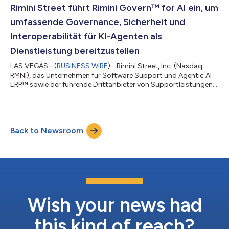
zweiten Quartals sowie vier aufeinanderfolgende Quartale mit
Rimini Street führt Rimini Govern™ for AI ein, um
verbesserten Wachstumskennzahlen belege...
umfassende Governance, Sicherheit und
Interoperabilität für KI-Agenten als
Dienstleistung bereitzustellen
LAS VEGAS--(
BUSINESS WIRE
)--Rimini Street, Inc. (Nasdaq:
RMNI), das Unternehmen für Software Support und Agentic AI
ERP™ sowie der führende Drittanbieter von Supportleistungen
für Oracle-, SAP- und VMware-Software, gab heute die
sofortige Verfügbarkeit von Rimini Govern™ for AI bekannt, dem
neuesten Angebot im Rimini Govern-Portfolio des
Unternehmens für Governance-, Risiko- und Compliance-
Back to Newsroom
Lösungen (GRC). Der neue Managed Service wird rund um die
Uhr an 365 Tagen im Jahr über die globalen Komma...
Wish your news had
this kind of reach?