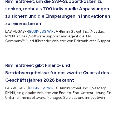
Rimini Street, um die SAP-Supportkosten zu
senken, mehr als 700 individuelle Anpassungen
zu sichern und die Einsparungen in Innovationen
zu reinvestieren
LAS VEGAS--(
BUSINESS WIRE
)--Rimini Street, Inc. (Nasdaq:
RMNI) ist das „Software Support and Agentic AI ERP
Company™“ und führender Anbieter von Drittanbieter-Support
für Oracle-, SAP- und VMware-Software. Es gab heute bekannt,
dass die Khimji Ramdas Group, einer der größten privaten
Mischkonzerne Omans, sich für Rimini Support™ for SAP
entschieden hat. Dieser Schritt ermöglicht es dem
Unternehmen, Kosten zu senken, die eingesparten Mittel in KI-
Rimini Street gibt Finanz- und
Innovationen zu reinvestieren und seine hochgradi...
Betriebsergebnisse für das zweite Quartal des
Geschäftsjahres 2026 bekannt
LAS VEGAS--(
BUSINESS WIRE
)--Rimini Street, Inc., (Nasdaq:
RMNI), ein globaler Anbieter von End-to-End-Unterstützung für
Unternehmenssoftware, Managed Services und innovativen
Agentic AI ERP-Lösungen sowie führender Drittanbieter von
Support für Oracle-, SAP- und VMware-Software, hat heute die
Ergebnisse für das am 30. Juni 2026 endende zweite
Geschäftsquartal bekannt gegeben. „Die Ergebnisse des