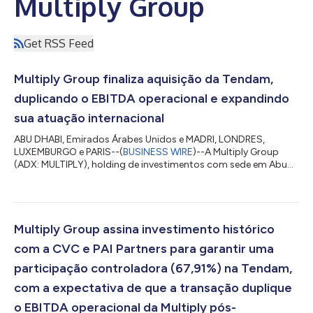
Multiply Group
Get RSS Feed
Multiply Group finaliza aquisição da Tendam,
duplicando o EBITDA operacional e expandindo
sua atuação internacional
ABU DHABI, Emirados Árabes Unidos e MADRI, LONDRES,
LUXEMBURGO e PARIS--(
BUSINESS WIRE
)--A Multiply Group
(ADX: MULTIPLY), holding de investimentos com sede em Abu
Dhabi que atua e investe em empresas ao redor do mundo,
oficializou hoje sua primeira grande operação na Europa ao
adquirir participação majoritária na Tendam, segundo maior
grupo de moda da Espanha em participação de mercado.1 A
operação duplica o EBITDA operacional da Multiply após a
Multiply Group assina investimento histórico
consolidação e reforça seu modelo de negócios vo...
com a CVC e PAI Partners para garantir uma
participação controladora (67,91%) na Tendam,
com a expectativa de que a transação duplique
o EBITDA operacional da Multiply pós-