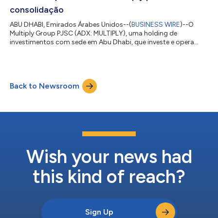
consolidação
ABU DHABI, Emirados Árabes Unidos--(
BUSINESS WIRE
)--O
Multiply Group PJSC (ADX: MULTIPLY), uma holding de
investimentos com sede em Abu Dhabi, que investe e opera
negócios globalmente por meio de quatro setores: Mobilidade,
Mídia e Comunicações, Energia e Serviços Públicos e Beleza e
Bem-estar, sujeita ao recebimento bem-sucedido de todas as
aprovações regulatórias, concordou em investir por meio de
Back to Newsroom
um aumento de capital que garantirá uma participação
controladora de 67,91% na Castellano Invest...
Wish your news had
this kind of reach?
Sign Up