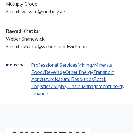
Multiply Group
E-mail:
wassim@multiply.ae
Rawad Khattar
Weber Shandwick
E-mail:
rkhattar@webershandwick.com
Professional Services
Mining/Minerals
Industry:
Food/Beverage
Other Energy
Transport
Agriculture
Natural Resources
Retail
Logistics/Supply Chain Management
Energy
Finance