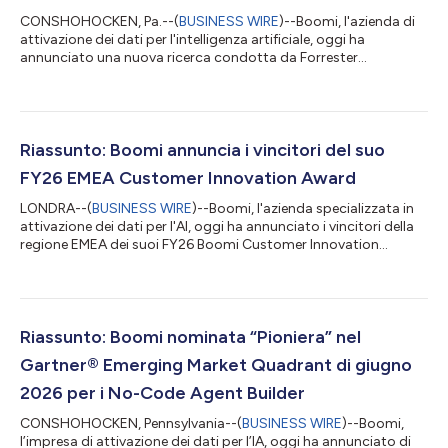
CONSHOHOCKEN, Pa.--(
BUSINESS WIRE
)--Boomi, l'azienda di
attivazione dei dati per l'intelligenza artificiale, oggi ha
annunciato una nuova ricerca condotta da Forrester
Consulting per conto di Boomi che mostra come nonostante
l'adozione di agenti AI, la fiducia non ha tenuto il passo con
l'ambizione. Il sondaggio, condotto da Forrester tra 409
decisori a vari livelli dirigenziali nei settori IT e tecnologico in
Nord America, Europa e regione APAC, ha rivelato che l'86%
Riassunto: Boomi annuncia i vincitori del suo
delle organizzazioni è pas...
FY26 EMEA Customer Innovation Award
LONDRA--(
BUSINESS WIRE
)--Boomi, l'azienda specializzata in
attivazione dei dati per l'AI, oggi ha annunciato i vincitori della
regione EMEA dei suoi FY26 Boomi Customer Innovation
Awards, al Boomi World Tour London, l'evento che si svolge il 23
e 24 giugno 2026 al Park Plaza Westminster Bridge, Londra. In
tutta Europa, nel Medio Oriente e in Africa, una nuova
generazione di organizzazioni sta ridefinendo ciò che significa
essere una società guidata dai dati. I vincitori dell'EMEA
Riassunto: Boomi nominata “Pioniera” nel
Customer Innov...
Gartner® Emerging Market Quadrant di giugno
2026 per i No-Code Agent Builder
CONSHOHOCKEN, Pennsylvania--(
BUSINESS WIRE
)--Boomi,
l’impresa di attivazione dei dati per l’IA, oggi ha annunciato di