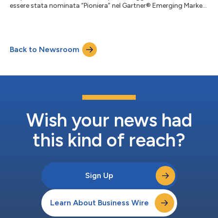
essere stata nominata “Pioniera” nel Gartner® Emerging Market
Quadrant per i No-Code Agent Builder (NCAB). Gartner
definisce il mercato degli NCAB come prodotti forniti in
modalità SaaS che offrono un ambiente integrato di
progettazione e runtime per creare, pubblicare e gestire agenti
Back to Newsroom
basati sull’IA senza l’uso di codice. Boomi considera questo
riconoscimento una dimostrazione...
Wish your news had
this kind of reach?
Sign Up
Learn About Business Wire