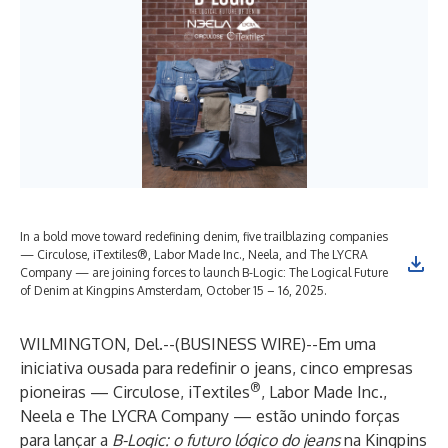
In a bold move toward redefining denim, five trailblazing companies
— Circulose, iTextiles®, Labor Made Inc., Neela, and The LYCRA
Company — are joining forces to launch B-Logic: The Logical Future
of Denim at Kingpins Amsterdam, October 15 – 16, 2025.
WILMINGTON, Del.--(
BUSINESS WIRE
)--
Em uma
iniciativa ousada para redefinir o jeans, cinco empresas
®
pioneiras — Circulose, iTextiles
, Labor Made Inc.,
Neela e The LYCRA Company — estão unindo forças
para lançar a
B-Logic: o futuro lógico do jeans
na
Kingpins