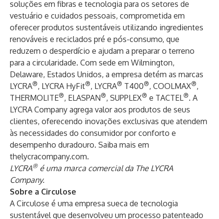
soluções em fibras e tecnologia para os setores de
vestuário e cuidados pessoais, comprometida em
oferecer produtos sustentáveis ​​utilizando ingredientes
renováveis ​​e reciclados pré e pós-consumo, que
reduzem o desperdício e ajudam a preparar o terreno
para a circularidade. Com sede em Wilmington,
Delaware, Estados Unidos, a empresa detém as marcas
®
®
®
®
®
LYCRA
, LYCRA HyFit
, LYCRA
T400
, COOLMAX
,
®
®
®
®
THERMOLITE
, ELASPAN
, SUPPLEX
e TACTEL
. A
LYCRA Company agrega valor aos produtos de seus
clientes, oferecendo inovações exclusivas que atendem
às necessidades do consumidor por conforto e
desempenho duradouro. Saiba mais em
thelycracompany.com
.
®
LYCRA
é uma marca comercial da The LYCRA
Company.
Sobre a Circulose
A Circulose é uma empresa sueca de tecnologia
sustentável que desenvolveu um processo patenteado