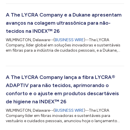
Capítulo 11 em 20 de maio de 2026. A The LYCRA Company
estabeleceu uma estrutura de capital sólida que irá permitir à
Empresa prosseguir com sua estratégia de crescimento
A The LYCRA Company e a Dukane apresentam
mediante investimentos em inovação, parceri...
avanços na colagem ultrassônica para não-
tecidos na INDEX™ 26
WILMINGTON, Delaware--(
BUSINESS WIRE
)--The LYCRA
Company, líder global em soluções inovadoras e sustentáveis
em fibras para a indústria de cuidados pessoais, e a Dukane,
fabricante de tecnologias de colagem ultrassônica para o
mercado de higiene e não-tecidos, estão apresentando seus
mais recentes avanços desenvolvidos em conjunto na colagem
ultrassônica na INDEX™ 26, que acontece em Genebra, Suíça,
de 19 a 22 de maio. Desde 2014, ambas as empresas
A The LYCRA Company lança a fibra LYCRA®
colaboram para desenvolver soluções de colagem...
ADAPTIV para não tecidos, aprimorando o
conforto e o ajuste em produtos descartáveis ​​
de higiene na INDEX™ 26
WILMINGTON, Delaware--(
BUSINESS WIRE
)--The LYCRA
Company líder em fibras inovadoras e sustentáveis para
vestuário e cuidados pessoais, anunciou hoje o lançamento
global oficial da LYCRA® Fibra ADAPTIV para não tecidos em