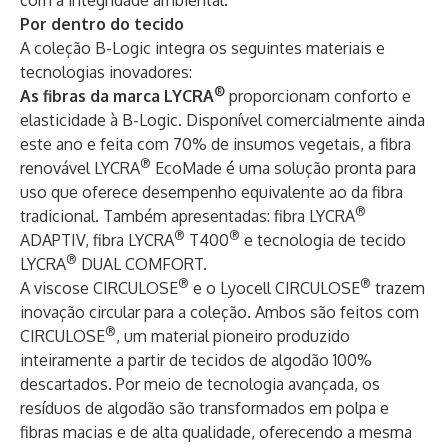
com a integridade ambiental.
Por dentro do tecido
A coleção B-Logic integra os seguintes materiais e
tecnologias inovadores:
®
As fibras da marca LYCRA
proporcionam conforto e
elasticidade à B-Logic. Disponível comercialmente ainda
este ano e feita com 70% de insumos vegetais, a fibra
®
renovável LYCRA
EcoMade
é uma solução pronta para
uso que oferece desempenho equivalente ao da fibra
®
tradicional. Também apresentadas: fibra
LYCRA
®
®
ADAPTIV
, fibra
LYCRA
T400
e tecnologia de tecido
®
LYCRA
DUAL COMFORT
.
®
®
A viscose CIRCULOSE
e o Lyocell CIRCULOSE
trazem
inovação circular para a coleção. Ambos são feitos com
®
CIRCULOSE
, um material pioneiro produzido
inteiramente a partir de tecidos de algodão 100%
descartados. Por meio de tecnologia avançada, os
resíduos de algodão são transformados em polpa e
fibras macias e de alta qualidade, oferecendo a mesma