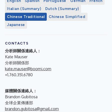
English
Spanish
Portuguese
German
French
Italian (Summary)
Dutch (Summary)
Chinese Traditional
Chinese Simplified
Japanese
CONTACTS
分析師關係連絡人：
Kate Mauser
分析師關係部
kate.mauser@boomi.com
+1.760.351.6780
媒體關係連絡人：
Brandon Gubitosa
全球企業傳播部
brandon.gubitosa@gmail.com