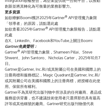
Integration順暢整合，為企業提供統一控制平台，以推動
創新並將其轉化為可衡量的業務影響力。
更多資源
®
如欲瞭解Boomi獲評2025年Gartner
API管理魔力象限
「領導者」的原因，請點選
此處
®
如欲查看2025年Gartner
API管理魔力象限報告，請點選
此處
在
X
、
LinkedIn
、
Facebook
和
YouTube
上關注Boomi
Gartner免責聲明：
®
Gartner
API管理魔力象限，Shameen Pillai、Steve
Shwent、John Santoro、Nicholas Carter，2025年10月7
日。
Gartner是Gartner, Inc.和/或其附屬公司在美國和國際上的
注冊商標和服務標記，Magic Quadrant是Gartner, Inc.和/
或其附屬公司在美國和國際上的注冊商標，經授權在此使
用。保留所有權利。
Gartner不為其研究出版刊物中所涉及的任何廠商、產品或
服務提供背書，也不建議技術使用者只選擇那些具有最高
評等或其他稱號的廠商。Gartner研究出版刊物僅代表