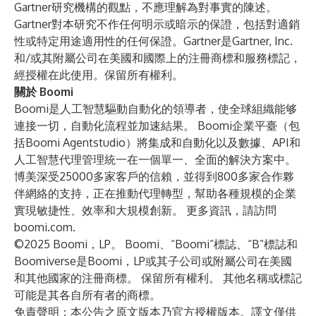
Gartner研究機構的觀點，不應理解為對事實的陳述。
Gartner對本研究不作任何明示或暗示的保證，包括對適銷
性或特定用途適用性的任何保證。Gartner是Gartner, Inc.
和/或其附屬公司在美國和國際上的注冊商標和服務標記，
經授權在此使用。保留所有權利。
關於 Boomi
Boomi是人工智慧驅動自動化的領導者，使全球組織能够
連接一切，自動化流程並加速結果。 Boomi企業平臺（包
括Boomi Agentstudio）將集成和自動化以及數據、API和
人工智慧代理管理統一在一個單一、全面的解決方案中。
博美深受25000多家客戶的信賴，並得到800多家合作夥
伴網絡的支持，正在推動代理轉型，幫助各種規模的企業
實現敏捷性、效率和大規模創新。 更多資訊，請訪問
boomi.com
.
©2025 Boomi，LP。 Boomi、“Boomi”標誌、“B”標誌和
Boomiverse是Boomi，LP或其子公司或附屬公司在美國
和其他國家的注冊商標。 保留所有權利。 其他名稱或標記
可能是其各自所有者的商標。
免責聲明：本公告之原文版本乃官方授權版本。譯文僅供