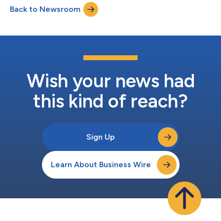
開AI計畫。九成的受訪者認為，AI賦能的自動化將在兩到三年內顯
Back to Newsroom
著重塑其業務流程。 儘管普及動力強勁，但目前只有46%的企業
採用了以平台為主導的整合方法，這彰顯了AI雄心與執行能力之間
的差距正在擴大。與此同時，近四分之一的企業表示，它們無法有
效衡量AI計畫的成功與否，這在評估投資報酬率時是一個關鍵的缺
口。 Boomi亞太及日本地區技術長David Irecki表示：「亞太區企
業正在快速推進AI，但研究顯示，許多企業似乎仍將AI視為更廣泛
技術支出的延伸，而不是一項策略性的業務轉型計畫。採用AI與實
現投資報酬率之間的差距源于一個根本問題：薄弱的資料基礎。如
Wish your news had
果沒有統一的整合、治理和資料品質架構，每一...
this kind of reach?
Sign Up
Learn About Business Wire