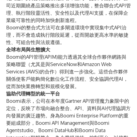
司近期圍繞產品策略推出多項增強功能，整合聯合式API管
理、執行階段靈活性、安全性以及代理AI支援，在保障企
業級可靠性的同時加快創新進程。
Boomi的整合式方法可在多閘道環境中實現集中式API治
理，而不會造成執行階段延遲，從而開啟更高水準的敏捷
性、可組合性與法規遵循。
全球布局與生態擴大
Boomi的API管理(APIM)能力透過其全球合作夥伴網路與
策略聯盟（尤其是與ServiceNow和Amazon Web
Services (AWS)的合作）得到進一步強化。這些合作夥伴
關係使客戶能夠簡化數位化工作流程、安全協調代理AI，
從而加快業務轉型和規模化發展。
協助代理轉型的統一平台
Boomi表示，公司在本年度Gartner API管理魔力象限中的
定位，反映了市場向融合整合、API、資料與AI代理協調方
向發展的廣泛趨勢。身為Boomi Enterprise Platform的重
要組成部分，Boomi API Management與Boomi
Agentstudio、Boomi DataHub和Boomi Data