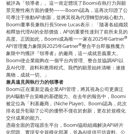
被評為「領導者」。這一肯定體現了Boomi在執行力與願
景完整性兩方面的優勢——Boomi認為，這再次印證了公
司專注于推動API創新，並將其視為代理轉型的核心動力。
Boomi董事長兼執行長Steve Lucas表示：「隨著各組織競
相釋放代理AI的全部價值，API的重要性達到了前所未見的
®
高度。正因如此，Boomi成為唯一一家在2025年Gartner
®
API管理魔力象限與2025年Gartner
整合平台即服務魔力
象限中均獲評『領導者』的廠商，這一成就意義重大。
Boomi使企業能夠在一個平台內管理、整合並協調API以
及AI代理、資料和應用程式。我們的願景始終清晰：連接
萬物，成就一切。」
兼具遠見與執行力的領導者
Boomi正在重新定義企業API管理，將其視為公司更廣泛
的AI驅動平台策略的基礎能力。在去年的報告中，Boomi
被定位為「利基廠商」(Niche Player)。Boomi認為，此次
排名提升彰顯了公司的優勢不僅在於創新，更在於規模化
交付成果的能力。
憑藉全面的雲端原生平台，Boomi協助組織解決API碎片
化問題、實現安全規模化部署，並為AI提供可信資料。公