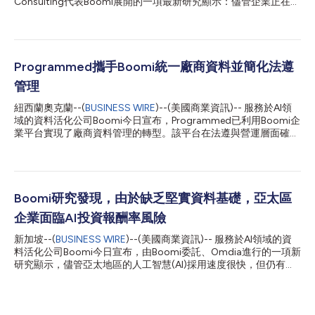
Consulting代表Boomi展開的一項最新研究顯示：儘管企業正在迅
速採用AI代理，但信任度未能跟上雄心壯志的步伐。 Forrester針
對北美、歐洲和亞太地區的409名總監及以上等級IT及技術決策者
的調查顯示，86%的企業已經跨越AI代理的試行階段，但僅有34%
的受訪者表示信任其AI代理所採取的行動。在處於「代理混亂」狀
態（即在治理、整合、API/MCP管理等類別的營運準備度方面排名
Programmed攜手Boomi統一廠商資料並簡化法遵
後四分之一）的企業中，有77%仍在盲目推進生產部署，這使他們
管理
平均面臨高達210萬美元的額外成本風險，這些成本來自法遵罰
款、客戶流失、營運中斷以及返工。相較之下，具備「代理可控」
紐西蘭奧克蘭--(
BUSINESS WIRE
)--(美國商業資訊)-- 服務於AI領
能力（即準備度排名前四分之一）的企業則審慎且自信得多：55%
域的資料活化公司Boomi今日宣布，Programmed已利用Boomi企
的企業表示對其代理的行動和決策具有高度信心，而在「代理混
業平台實現了廠商資料管理的轉型。該平台在法遵與營運層面確立
亂」企業中，這一比例僅為22%。 Boomi董事長兼執行長Steve
了單一事實來源，減少了人工操作，並實現了對廠商全生命週期的
Lucas表示：「這項研究證實了我們在各地觀察到的現象：代理式
即時可視性。 Programmed是一家服務於澳大拉西亞地區的營
AI的信任問題本質上是資料問題。只有...
運、人員配置及維修服務供應商。公司為採礦、政府、教育和基礎
設施等主要行業的10,000多家客戶提供設施管理、物業維護、培
訓及勞動力解決方案。鑑於其業務規模龐大，廠商資訊已成為關鍵
Boomi研究發現，由於缺乏堅實資料基礎，亞太區
的營運基礎設施，而由於資訊分散在各個業務部門和應用程式中，
企業面臨AI投資報酬率風險
微小的資料問題往往會迅速演變成業務風險。Programmed希望在
其建築與設施管理業務中，對超過18,000家活躍廠商的管理工作
新加坡--(
BUSINESS WIRE
)--(美國商業資訊)-- 服務於AI領域的資
能夠實現更高水準的一致性。 在缺乏單一事實來源的情況下，廠
料活化公司Boomi今日宣布，由Boomi委託、Omdia進行的一項新
商篩選過程變得異常繁瑣，不同業務部門之間往往會重複進行法遵
研究顯示，儘管亞太地區的人工智慧(AI)採用速度很快，但仍有大
檢查。為了在企業範圍內建立廠商資訊的統一視圖，Programmed
量企業缺乏實現可衡量投資報酬率(ROI)所需的資料架構。 Omdia
決定搭建一個集中式廠商管理系統，並選用Rapid Global作為其廠
針對澳洲、紐西蘭、新加坡、馬來西亞和菲律賓的1100多名資深
商入駐與法遵平台。 Programmed採購主...
技術和業務決策者進行的這項調查發現，74%的企業已在積極展