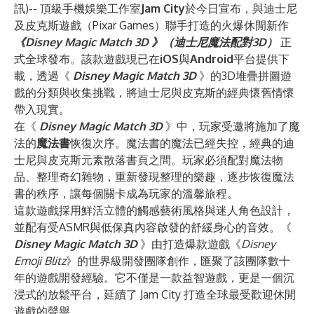
訊)-- 頂級手機娛樂工作室
Jam City
於今日宣布，與迪士尼
及皮克斯遊戲（Pixar Games）聯手打造的火爆休閒新作
《Disney Magic Match 3D 》（迪士尼魔法配對3D）
正
式全球發布。該款遊戲現已在
iOS
與
Android
平台提供下
載，透過《
Disney Magic Match 3D
》的3D堆疊拼圖遊
戲的分類與收集挑戰，將迪士尼與皮克斯的經典懷舊情懷
帶入現實。
在《
Disney Magic Match 3D
》中，玩家受邀將施加了魔
法的
魔法書
恢復次序。魔法書的魔法已經失控，經典的迪
士尼與皮克斯元素散落書頁之間。玩家必須配對魔法物
品、整理奇幻雜物，重新發現整理的樂趣，逐步恢復魔法
書的秩序，讓每個關卡成為玩家的溫馨旅程。
這款遊戲採用鮮活立體的觸感藝術風格與迷人角色設計，
並配有受ASMR與低保真內容啟發的舒緩身心的音效。《
Disney Magic Match 3D
》由打造爆款遊戲《
Disney
Emoji Blitz
》的世界級開發團隊創作，匯聚了該團隊數十
年的遊戲開發經驗。它不僅是一款益智遊戲，更是一個沉
浸式的放鬆平台，延續了 Jam City 打造全球最受歡迎休閒
遊戲的聲譽。