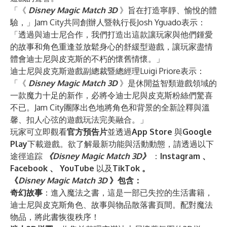
「《
Disney Magic Match 3D
》旨在打造寧靜、愉悅的體
驗，」Jam City共同創辦人暨執行長Josh Yguado表示：
「透過與迪士尼合作，我們打造出這款讓玩家與他們鍾愛
的故事和角色重逢並放鬆身心的舒緩型遊戲，讓玩家盡情
體會迪士尼與皮克斯的不朽的懷舊情懷。」
迪士尼與皮克斯遊戲副總裁暨總經理Luigi Priore表示：
「《
Disney Magic Match 3D
》是休閒益智類遊戲領域的
一款魔力十足的新作，必將令迪士尼與皮克斯粉絲們驚喜
不已。Jam City團隊出色地將角色和背景的全新詮釋與溫
馨、扣人心弦的遊戲玩法完美融合。」
玩家可立即觀看
官方預告片
並透過
App Store
與
Google
Play
下載遊戲。欲了解最新功能與活動動態，請透過以下
途徑追踪
《Disney Magic Match 3D》
：
Instagram
、
Facebook
、
YouTube
以及
TikTok
。
《
Disney Magic Match 3D
》包含：
奇幻故事
：進入魔法之書，這是一部已失控的生活書籍，
迪士尼與皮克斯角色、故事與物品散落書頁間。配對魔法
物品，將此書恢復秩序！