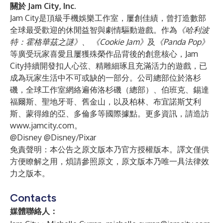
關於 Jam City, Inc.
Jam City是頂級手機娛樂工作室，屢創佳績，曾打造數部
全球最受歡迎的休閒益智與劇情驅動遊戲。作為
《哈利波
特：霍格華茲之謎》、
《Cookie Jam》
及
《Panda Pop》
等廣受玩家喜愛且屢獲殊榮作品背後的創意核心，Jam
City持續開發扣人心弦、精雕細琢且充滿活力的遊戲，已
成為玩家生活中不可或缺的一部分。公司總部位於洛杉
磯，全球工作室網絡遍佈洛杉磯（總部）、伯班克、錫達
福爾斯、聖地牙哥、舊金山，以及柏林、布宜諾斯艾利
斯、蒙得維的亞、多倫多等國際據點。更多資訊，請造訪
www.jamcity.com
。
@Disney @Disney/Pixar
免責聲明：本公告之原文版本乃官方授權版本。譯文僅供
方便瞭解之用，煩請參照原文，原文版本乃唯一具法律效
力之版本。
Contacts
媒體聯絡人：