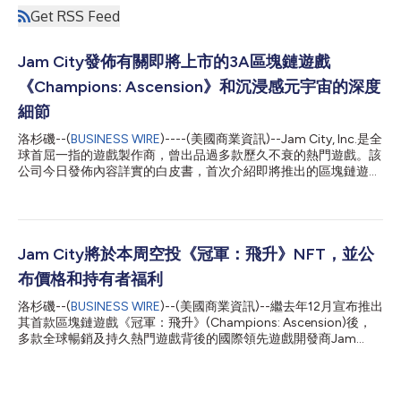
Get RSS Feed
Jam City發佈有關即將上市的3A區塊鏈遊戲
《Champions: Ascension》和沉浸感元宇宙的深度
細節
洛杉磯--(
BUSINESS WIRE
)----(美國商業資訊)--Jam City, Inc.是全
球首屈一指的遊戲製作商，曾出品過多款歷久不衰的熱門遊戲。該
公司今日發佈內容詳實的白皮書，首次介紹即將推出的區塊鏈遊戲
大作《Champions: Ascension》。該遊戲將讓玩家親臨
Massina，這是由玩家驅動的幻想世界。在這裡，各路Champion
將完成具有高額賭注的PvP挑戰，並賺取可在元宇宙使用的真實獎
勵。 這款區塊鏈遊戲整合先進的遊戲機制和扣人心弦的敘事手
法，打造出引人入勝的玩家驅動型世界。Jam City是首個開發此類
Jam City將於本周空投《冠軍：飛升》NFT，並公
遊戲的知名出版商之一。遊戲中的沉浸式元宇宙將充分利用令人歎
布價格和持有者福利
為觀止的視覺效果，將玩家傳送到奇異世界。這裡有不斷成長的遊
戲角色、故事架構和經濟規模，共同帶來真正的邊玩邊賺體驗，玩
洛杉磯--(
BUSINESS WIRE
)--(美國商業資訊)--繼去年12月宣布推出
家不僅是整個社群的所有者之一，同時也將受益於對社群的貢獻。
其首款區塊鏈遊戲《冠軍：飛升》(Champions: Ascension)後，
Jam City共同創辦人兼執行長Chris DeWolfe表示：「我們的任務
多款全球暢銷及持久熱門遊戲背後的國際領先遊戲開發商Jam
是創造極具真實感且生機勃勃的世界：這是主題公園式的元宇宙，
City, Inc.今天宣布，將從太平洋時間2月24日（週四）上午8點開
人人都可以暢玩、賺錢和社交，並為未來創作新內容。我們從零開
始，在24小時內限量發行1萬枚永恆至尊NFT (Prime Eternals
始設計出這個世界、遊戲玩法以及經濟...
NFT)，僅向白名單用戶內部發售，荷蘭式公開拍賣活動將從太平