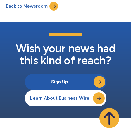
洋時間2月25日（週五）上午8點開始。NFT發售活動將在《冠
Back to Newsroom
軍：飛升》網站www.champions.io上進行。 1萬枚獨一無二的高
保真永恆至尊NFT，連同其獎勵，在Massina這一玩家驅動的奇幻
世界中，發揮著Founder’s Pack的作用。在這個世界中，報酬和風
險一樣真實。這些單獨製作的煉金術作品永遠不會被再次鑄造，且
不會消失。它們充滿神聖的力量並擁有特殊的能力。永恆至尊NFT
的持有者有機會收集和創造獨特的NFT冠軍，與其他玩家在強大的
遊戲經濟中爭奪對冠軍成長極其寶貴的代幣、土地和裝備。白名單
成員有機會以0.3乙太幣(ETH)的價格獲得永恆至尊NFT，...
Wish your news had
this kind of reach?
Sign Up
Learn About Business Wire