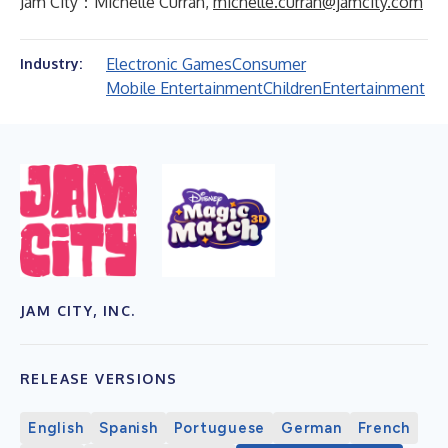
Jam City：Michelle Curran,
michelle.curran@jamcity.com
Electronic Games
Consumer
Industry:
Mobile Entertainment
Children
Entertainment
JAM CITY, INC.
RELEASE VERSIONS
English
Spanish
Portuguese
German
French