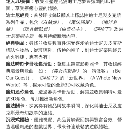
迷人3D拼圖
：收集並整理充滿迪士尼懷舊氛圍的3D拼
圖，享受療癒心靈的體驗。
迪士尼經典
：首發即收錄12部以上標誌性迪士尼與皮克斯
系列作品，包含
《灰姑娘》、《魔法滿屋》、《海洋奇
緣》、《玩具總動員》、《白雪公主》、
《阿拉丁》
及
迪
士尼樂園主題
，每月持續新增內容。
經典物品
：尋找並收集數百件深受喜愛的迪士尼與皮克斯
標誌性物品，從玻璃鞋、伍迪的帽子，到迪士尼樂園經典
的火雞腿，應有盡有！
魔法時刻卡冊收集活動
：蒐集主題電影劇照卡，其收錄經
典場景與歌曲，如：
《美女與野獸》
的「請做客」（Be
Our Guest）、
《阿拉丁》
的「新世界」（A Whole New
World）等，揭示可愛的全新3D可收藏角色。
魔幻迷你角色
：透過參與卡冊活動，解鎖並收集獨特可愛
的3D角色。每月推出新角色。
魔法關卡
：探索稀有物品與故事瞬間，深化與迪士尼及皮
克斯最奇幻故事的連結。
沉浸式體驗
：優雅視覺、高品質觸覺回饋與豐富音效，營
造溫暖精緻的遊戲世界，帶來舒適放鬆的遊戲體驗。