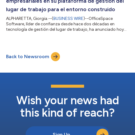
empresariales en su plataforma de gestión del
lugar de trabajo para el entorno construido
ALPHARETTA, Giorgia.--(
BUSINESS WIRE
)--OfficeSpace
Software, líder de confianza desde hace dos décadas en
tecnología de gestión del lugar de trabajo, ha anunciado hoy
que sus expertos en productos, ingeniería e I+D del lugar de
trabajo han aplicado técnicas novedosas de investigación e
inteligencia artificial agencial para agilizar el desarrollo de
OfficeSpace Assets, una solución de última generación para
Back to Newsroom
gestionar los activos empresariales informáticos y del lugar de
trabajo. El producto se p...
Wish your news had
this kind of reach?
Sign Up