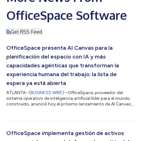
OfficeSpace Software
Get RSS Feed
OfficeSpace presenta AI Canvas para la
planificación del espacio con IA y más
capacidades agénticas que transforman la
experiencia humana del trabajo; la lista de
espera ya está abierta
ATLANTA--(
BUSINESS WIRE
)--OfficeSpace, proveedor del
sistema operativo de inteligencia artificial líder para el mundo
construido, anunció hoy el próximo lanzamiento de AI Canvas,
una plataforma de planificación de espacios con IA de última
generación integrada de forma nativa en la plataforma de
gestión y experiencia de espacios de trabajo OfficeSpace. La
solución permite a los responsables y planificadores generar
automáticamente diseños inteligentes y apilar planes al
OfficeSpace implementa gestión de activos
instante, creando e iter...