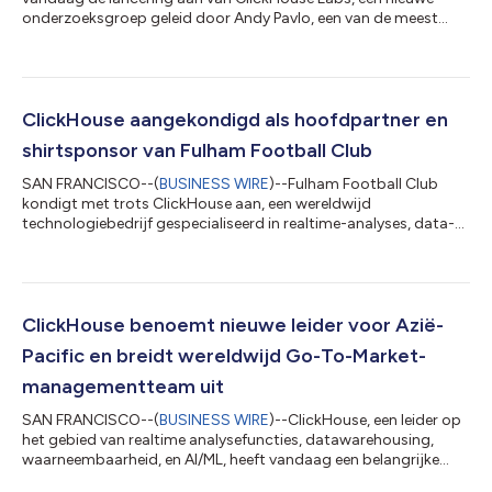
onderzoeksgroep geleid door Andy Pavlo, een van de meest
prominente onderzoekers in de database-industrie. Dr. Pavlo
treedt bij ClickHouse aan als Vice President of Database
Research en zal een team samenstellen dat zich zal toeleggen
op het stimuleren van technische ontwikkelingen in
databasesystemen. Pavlo is professor aan de faculteit
ClickHouse aangekondigd als hoofdpartner en
Computerwetenschappen van Carnegie Mellon Universi...
shirtsponsor van Fulham Football Club
SAN FRANCISCO--(
BUSINESS WIRE
)--Fulham Football Club
kondigt met trots ClickHouse aan, een wereldwijd
technologiebedrijf gespecialiseerd in realtime-analyses, data-
infrastructuur en AI-toepassingen, als zijn nieuwste
hoofdpartner en shirtsponsor van het eerste herenteam. Door
deze meerjarige samenwerking zal ClickHouse prominent
aanwezig zijn op de voorkant van de thuis-, uit- en derde tenues
van het eerste herenteam. ClickHouse is gedurende de looptijd
ClickHouse benoemt nieuwe leider voor Azië-
van de samenwerking ook te zien in Craven...
Pacific en breidt wereldwijd Go-To-Market-
managementteam uit
SAN FRANCISCO--(
BUSINESS WIRE
)--ClickHouse, een leider op
het gebied van realtime analysefuncties, datawarehousing,
waarneembaarheid, en AI/ML, heeft vandaag een belangrijke
uitbreiding van zijn wereldwijde Go-To-Market (GTM)-