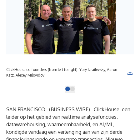
ClickHouse co-founders (from left to right): Yury Izrailevsky, Aaron
Katz, Alexey Milovidov
SAN FRANCISCO--(
BUSINESS WIRE
)--
ClickHouse, een
leider op het gebied van realtime analysefuncties,
datawarehousing, waarneembaarheid, en AI/ML,
kondigde vandaag een verlenging aan van zijn derde
financieringsronde en verwante transacties. Nieuwe