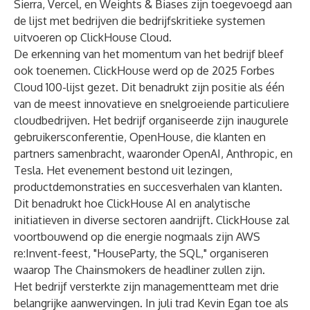
Sierra, Vercel, en Weights & Biases zijn toegevoegd aan
de lijst met bedrijven die bedrijfskritieke systemen
uitvoeren op ClickHouse Cloud.
De erkenning van het momentum van het bedrijf bleef
ook toenemen. ClickHouse werd op de 2025 Forbes
Cloud 100-lijst gezet. Dit benadrukt zijn positie als één
van de meest innovatieve en snelgroeiende particuliere
cloudbedrijven. Het bedrijf organiseerde zijn inaugurele
gebruikersconferentie, OpenHouse, die klanten en
partners samenbracht, waaronder OpenAI, Anthropic, en
Tesla. Het evenement bestond uit lezingen,
productdemonstraties en succesverhalen van klanten.
Dit benadrukt hoe ClickHouse AI en analytische
initiatieven in diverse sectoren aandrijft. ClickHouse zal
voortbouwend op die energie nogmaals zijn AWS
re:Invent-feest, "HouseParty, the SQL," organiseren
waarop The Chainsmokers de headliner zullen zijn.
Het bedrijf versterkte zijn managementteam met drie
belangrijke aanwervingen. In juli trad Kevin Egan toe als