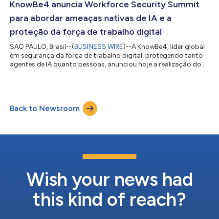
(SAT), apesar de um cenário de ameaças cada vez mais
KnowBe4 anuncia Workforce Security Summit
impulsionado pela inteligência artificial. O relató...
para abordar ameaças nativas de IA e a
proteção da força de trabalho digital
SAO PAULO, Brasil--(
BUSINESS WIRE
)--A KnowBe4, líder global
em segurança da força de trabalho digital, protegendo tanto
agentes de IA quanto pessoas, anunciou hoje a realização do
Workforce Security Summit. O evento virtual global foi
desenvolvido para ajudar organizações a modernizar suas
estratégias de segurança em uma era em que a força de
trabalho corporativa deixou de ser exclusivamente humana,
Back to Newsroom
passando a ser composta por colaboradores e agentes de IA.
À medida que criminosos utilizam cada...
Wish your news had
this kind of reach?