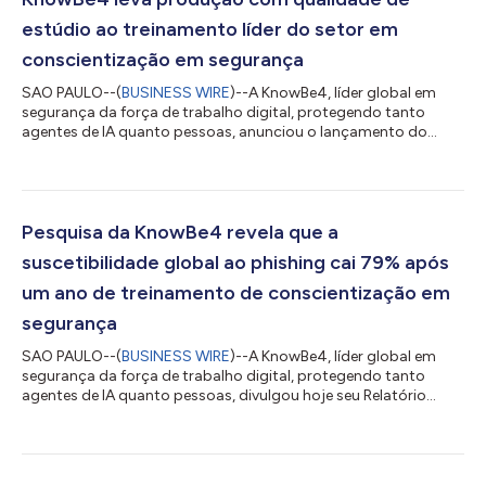
estúdio ao treinamento líder do setor em
conscientização em segurança
SAO PAULO--(
BUSINESS WIRE
)--A KnowBe4, líder global em
segurança da força de trabalho digital, protegendo tanto
agentes de IA quanto pessoas, anunciou o lançamento do
Custom AI Video Builder, um novo recurso que permite aos
administradores de segurança criar vídeos de treinamento
personalizados e gerados por inteligência artificial e
implementá-los diretamente em seus programas de
treinamento de conscientização em segurança ou Security
Pesquisa da KnowBe4 revela que a
Awareness Training (SAT), em poucos minutos. A inovação é a...
suscetibilidade global ao phishing cai 79% após
um ano de treinamento de conscientização em
segurança
SAO PAULO--(
BUSINESS WIRE
)--A KnowBe4, líder global em
segurança da força de trabalho digital, protegendo tanto
agentes de IA quanto pessoas, divulgou hoje seu Relatório
Phishing by Industry Benchmarking 2026, que revela que as
organizações podem reduzir a suscetibilidade ao phishing em
79% após um ano de treinamento consistente de
conscientização em segurança, ou Security Awareness Training