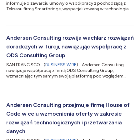
informuje o zawarciu umowy o współpracy z pochodzącą z
Teksasu firmą Smartbridge, wyspecjalizowaną w technologiach
cyfrowych i AI; nawiązana współpraca pozwala organizacji
zwiększyć zdolności w dziedzinie analizy i danych, a także
rozszerzyć ofertę usług w zakresie cyfrowej transformacji.
Założona w 2003 r. firma Smartbridge pomaga organizacjom
w szybszej realizacji cyfrowej transformacji i modernizacji w
Andersen Consulting rozwija wachlarz rozwiązań
drodze cyfrowych innowacji, z wykorzys...
doradczych w Turcji, nawiązując współpracę z
ODS Consulting Group
SAN FRANCISCO--(
BUSINESS WIRE
)--Andersen Consulting
nawiązuje współpracę z firmą ODS Consulting Group,
wzmacniając tym samym swoją platformę pod względem
usług w dziedzinie cyfrowej transformacji, strategii
pozyskiwania talentów oraz doradztwa operacyjnego.
Założona w 2008 r.ODS Consulting Group z siedzibą w Turcji
świadczy usługi doradcze na rzecz organizacji dążących do
osiągnięcia rozwoju, pozyskania talentów i wykorzystania
Andersen Consulting przejmuje firmę House of
możliwości inwestycyjnych w Turcji oraz na rynkach
Code w celu wzmocnienia oferty w zakresie
międzynarodowych...
rozwiązań technologicznych i przetwarzania
danych