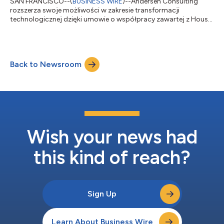
SAN FRANCISCO--(
BUSINESS WIRE
)--Andersen Consulting
rozszerza swoje możliwości w zakresie transformacji
technologicznej dzięki umowie o współpracy zawartej z House
of Code – globalną firmą z siedzibą w Stanach Zjednoczonych,
specjalizującą się w platformach opartych na danych,
automatyzacji oraz rozwiązaniach z zakresu sztucznej
inteligencji typu agentowego. Założona w 2001 roku firma
Back to Newsroom
House of Code opracowuje rozwiązania informatyczne i
świadczy usługi doradcze dla sektorów handlu energią oraz...
Wish your news had
this kind of reach?
Sign Up
Learn About Business Wire