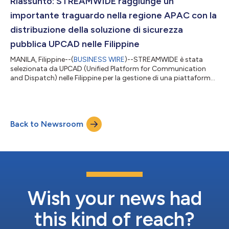
Riassunto: STREAMWIDE raggiunge un
importante traguardo nella regione APAC con la
distribuzione della soluzione di sicurezza
pubblica UPCAD nelle Filippine
MANILA, Filippine--(
BUSINESS WIRE
)--STREAMWIDE è stata
selezionata da UPCAD (Unified Platform for Communication
and Dispatch) nelle Filippine per la gestione di una piattaforma
di comunicazioni critiche per i servizi di primo soccorso
integrata con i centri di emergenza nazionali 911. Nell’ambito di
questa collaborazione, UPCAD integra la tecnologia mission
critical collaudata sul campo di STREAMWIDE con i servizi di
Back to Newsroom
emergenza nazionali 911. La nuova soluzione è stata progettata
per garantire c...
Wish your news had
this kind of reach?