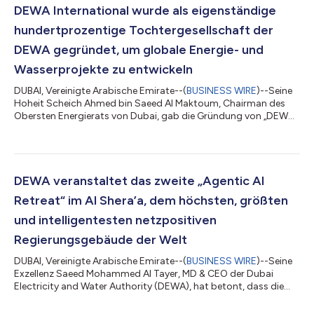
DEWA International wurde als eigenständige
hundertprozentige Tochtergesellschaft der
DEWA gegründet, um globale Energie- und
Wasserprojekte zu entwickeln
DUBAI, Vereinigte Arabische Emirate--(
BUSINESS WIRE
)--Seine
Hoheit Scheich Ahmed bin Saeed Al Maktoum, Chairman des
Obersten Energierats von Dubai, gab die Gründung von „DEWA
International“ bekannt, einer unabhängigen Tochtergesellschaft
im vollständigen Besitz der Dubai Electricity and Water
Authority (DEWA). Das Unternehmen hat sich zum Ziel gesetzt,
weltweit Projekte im Bereich konventioneller und sauberer
Energien zu entwickeln und Dubais erfolgreiches Modell für die
DEWA veranstaltet das zweite „Agentic AI
Energie- und Wasserinfr...
Retreat“ im Al Shera’a, dem höchsten, größten
und intelligentesten netzpositiven
Regierungsgebäude der Welt
DUBAI, Vereinigte Arabische Emirate--(
BUSINESS WIRE
)--Seine
Exzellenz Saeed Mohammed Al Tayer, MD & CEO der Dubai
Electricity and Water Authority (DEWA), hat betont, dass die
DEWA die neuesten Agentic-KI-Technologien einsetzt, um ihrer
Vision gerecht zu werden, ihre führende Rolle auszubauen und