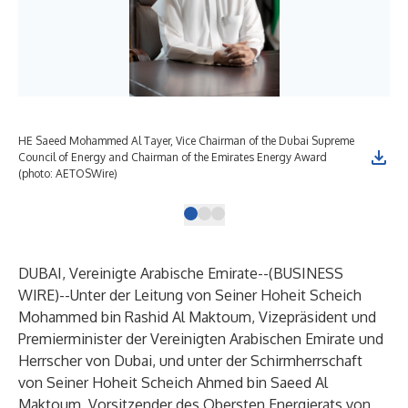
HE Saeed Mohammed Al Tayer, Vice Chairman of the Dubai Supreme
WET
Council of Energy and Chairman of the Emirates Energy Award
(photo: AETOSWire)
DUBAI, Vereinigte Arabische Emirate--(
BUSINESS
WIRE
)--
Unter der Leitung von Seiner Hoheit Scheich
Mohammed bin Rashid Al Maktoum, Vizepräsident und
Premierminister der Vereinigten Arabischen Emirate und
Herrscher von Dubai, und unter der Schirmherrschaft
von Seiner Hoheit Scheich Ahmed bin Saeed Al
Maktoum, Vorsitzender des Obersten Energierats von