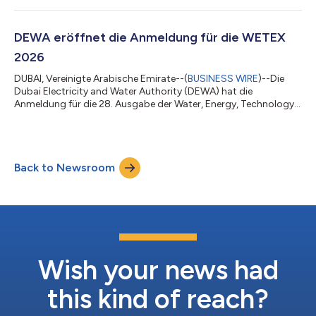
Dubais Stellung als Stadt der Zukunft zu festigen. Er äußerte
sich dazu während des von DEWA organisierten „Agentic AI
Executive Retreat“ in Al Shera’a, dem neuen Hauptsitz der
DEWA eröffnet die Anmeldung für die WETEX
Behörde, der als das...
2026
DUBAI, Vereinigte Arabische Emirate--(
BUSINESS WIRE
)--Die
Dubai Electricity and Water Authority (DEWA) hat die
Anmeldung für die 28. Ausgabe der Water, Energy, Technology
and Environment Exhibition (WETEX) eröffnet, die vom 20. bis
22. Oktober 2026 im Dubai World Trade Centre stattfinden
wird. Die WETEX, eine der weltweit führenden Fachmessen ihrer
Art und die größte in der Region, wird von der DEWA unter der
Back to Newsroom
Schirmherrschaft Seiner Hoheit Scheich Mohammed bin Rashid
Al Maktoum, Vizepräsident u...
Wish your news had
this kind of reach?