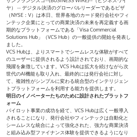
サンフランシスコ--(
BUSINESS WIRE
)--
（ビジネスワイ
ヤ） -- デジタル決済のグローバルリーダーであるビザ
（NYSE：V）は本日、世界各地のカード発行会社やフィ
ンテック企業にとっての商業決済の未来を再定義する画
期的なプラットフォームである「Visa Commercial
Solutions Hub」（VCS Hub）の一般提供の開始を発表し
ました。
VCS Hubは、よりスマートでシームレスな体験がすべて
のユーザーに提供されるよう設計されており、画期的な
飛躍を象徴しています。VCS Hubは拡大を続けながら次
世代のAI機能も取り入れ、最終的には発行会社に対し
て、複雑性がシンプルに変わる統合型のインテリジェン
トプラットフォームを利用する能力を提供します。
明日のイノベーターたちのために設計されたプラットフ
ォーム
パイロット事業の成功を経て、VCS Hubは広く一般導入
されることになり、発行会社やフィンテックは自動化と
シームレスな統合によって強化された、強力な商業決済
と組み込み型ファイナンス体験を提供できるようになり