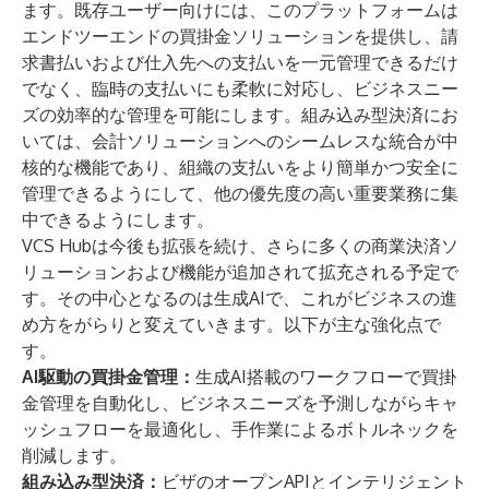
ます。既存ユーザー向けには、このプラットフォームは
エンドツーエンドの買掛金ソリューションを提供し、請
求書払いおよび仕入先への支払いを一元管理できるだけ
でなく、臨時の支払いにも柔軟に対応し、ビジネスニー
ズの効率的な管理を可能にします。組み込み型決済にお
いては、会計ソリューションへのシームレスな統合が中
核的な機能であり、組織の支払いをより簡単かつ安全に
管理できるようにして、他の優先度の高い重要業務に集
中できるようにします。
VCS Hubは今後も拡張を続け、さらに多くの商業決済ソ
リューションおよび機能が追加されて拡充される予定で
す。その中心となるのは生成AIで、これがビジネスの進
め方をがらりと変えていきます。以下が主な強化点で
す。
AI駆動の買掛金管理：
生成AI搭載のワークフローで買掛
金管理を自動化し、ビジネスニーズを予測しながらキャ
ッシュフローを最適化し、手作業によるボトルネックを
削減します。
組み込み型決済：
ビザのオープンAPIとインテリジェント