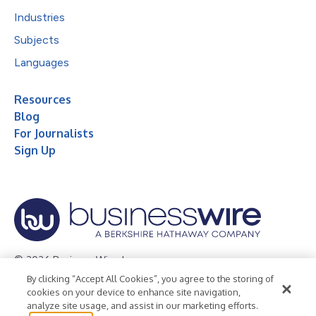
Industries
Subjects
Languages
Resources
Blog
For Journalists
Sign Up
© 2026 Business Wire, Inc.
By clicking “Accept All Cookies”, you agree to the storing of
Privacy Policy
Cookie Policy
Accessibility Statement
cookies on your device to enhance site navigation,
analyze site usage, and assist in our marketing efforts.
Terms of Use
Legal