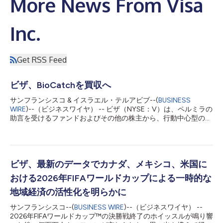
More News From Visa
Inc.
Get RSS Feed
ビザ、BioCatchを買収へ
サンフランシスコ & イスラエル・テルアビブ--(
BUSINESS
WIRE
)--（ビジネスワイヤ） -- ビザ（NYSE：V）は、ペルミラの
助言を受けるファンドおよびその他の株主から、行動中心型のマ
ルチシグナル不正インテリジェンスを提供する有力プロバイダー
であるBioCatchを現金24億ドルで買収する正式契約を締結した
と発表しました。BioCatchの買収は、ビザが既に提供している
サイバー対策、不正防止、リスク管理、セキュリティーの各ソリ
ューションを補完するもので、顧客企業がアカウント乗っ取り、
ビザ、最新のデータでカナダ、メキシコ、米国に
詐欺、マネー・ミュール、口座開設詐欺という増大する脅威から
おける2026年FIFAワールドカップによる一時的な
自社とその顧客をより効果的に保護できるようになると期待され
ています。 BioCatchは創業以来、AIと機械学習を基盤とし、キ
地域経済の活性化を明らかに
ーストローク、タッチ操作、デバイスの扱い方など、アプリケー
サンフランシスコ--(
BUSINESS WIRE
)--（ビジネスワイヤ） --
ション、行動、デバイス、ネットワークに関する数千のシグナル
2026年FIFAワールドカップ™の決勝戦終了のホイッスルが鳴り響
を分析することで、不正を検知するとともに、正規ユーザーと犯