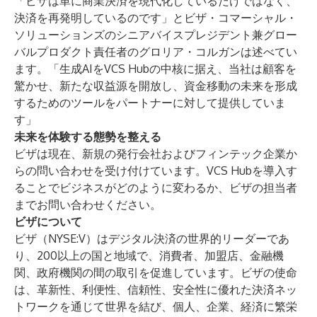
「ビザは単に商業決済を現代化しているだけではなく、
決済を再発明しているのです」とビザ・コマーシャル・
ソリューションズのシニアバイスプレジデント兼グロー
バルプロダクト責任者のグロリア・コルガンは述べてい
ます。「生成AIをVCS Hubの中核に据え、当社は顧客を
驚かせ、新たな収益源を開放し、資金移動の未来を形成
するためのツールをパートナーに対して提供していま
す」
未来を体験する態勢を整える
ビザは現在、新規の発行会社およびフィンテック企業か
らの問い合わせを受け付けています。VCS Hubを導入す
ることでビジネスがどのように変わるか、ビザの担当者
までお問い合わせください。
ビザについて
ビザ（NYSE:V）はデジタル決済の世界的リーダーであ
り、200以上の国と地域で、消費者、加盟店、金融機
関、政府機関の間の取引を促進しています。ビザの使命
は、革新性、利便性、信頼性、安全性に優れた決済ネッ
トワークを通じて世界を結び、個人、企業、経済に繁栄