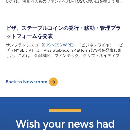
いた後、何百万人ものファンが忘れられない思い出を携えて帰国
罪者をリアルタイムで識別する革新的なソリューションを開発し
し、国境を越えた経済活動の軌跡も残していきました。大会期間
てきました。BioCatchは世界中で18億台のデバイスと7億6,000
中の一回一回のタッチ決済は、カナダ、メキシコ、米国の開催都
万人の...
市における商店や地域経済に期間中、さらにその後にも大きな経
済効果をもたらしました。 ビザの最新データによると、この大
会は開催都市全体で越境消費、国際旅行、デジタルコマースの大
ビザ、ステーブルコインの発行・移動・管理プラ
幅な増加をもたらしました。この調査結果は、主要な国際イベン
ットフォームを発表
トが「ポップアップエコノミー」を生み出すことを示していま
す。ビザは、文化、エンターテイメント、スポーツなどの主要イ
サンフランシスコ--(
BUSINESS WIRE
)--（ビジネスワイヤ） -- ビ
ベントの開催に伴い、一時的および集中的に活性化する商業活動
ザ（NYSE：V）は、Visa Stablecoin Platform (VSP)を発表しま
の期間をポップアップエコノミーと定義しています。 データに
した。これは、金融機関、フィンテック、クリプトネイティブ企
よると、ファンが自国代表チームを応援するために世界各地から
業が、ビザが管理する単一の環境を通じてステーブルコイン機能
現地を訪れ、 レストラン、交通機関、エンターテイメント、小
を利用できるように設計された新たな企業向けプラットフォーム
売、宿泊施設、その他の分野でビザカード会員による支出が急増
です。 ビザの幅広い暗号資産戦略を基盤に、VSPは、金融機関、
しました。有名な開催都市のみならず、新たに...
フィンテック、その他の決済事業者がステーブルコインを簡単に
Back to Newsroom
利用、保管、償還できるようにします。まずは、Open Standard
が先ごろ発表した新しいステーブルコイン「Open
USD（OUSD）」に対応します。これには、新たに提供される
「Wallet-as-a-Service」を通じたオンチェーン・ウォレット・イ
ンフラと、Open USDの発行・焼却を可能にする接続機能が含ま
れます。 ビザの最高製品・戦略責任者であるジャック・フォレ
ステルは、次のように述べています。「ステーブルコインは、プ
ログラマブルマネーの新たな層を切り開いています。しかし、金
Wish your news had
融機関をはじめとする多くの事業者に...