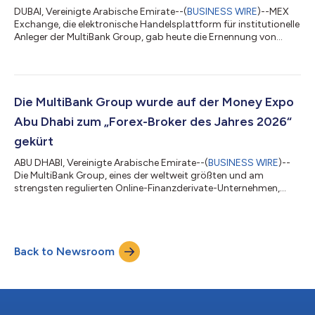
DUBAI, Vereinigte Arabische Emirate--(
BUSINESS WIRE
)--MEX
Exchange, die elektronische Handelsplattform für institutionelle
Anleger der MultiBank Group, gab heute die Ernennung von
Vibhanshu Bahuguna zum Senior Director bekannt und
bekräftigt damit das Engagement des Unternehmens, ein
Führungsteam von Weltklasse aufzubauen, während es sein
globales institutionelles Geschäft und seine technologischen
Kapazitäten ausbaut. Mit mehr als 20 Jahren Erfahrung in den
Die MultiBank Group wurde auf der Money Expo
Bereichen Vertrieb, Geschäftsentwick...
Abu Dhabi zum „Forex-Broker des Jahres 2026“
gekürt
ABU DHABI, Vereinigte Arabische Emirate--(
BUSINESS WIRE
)--
Die MultiBank Group, eines der weltweit größten und am
strengsten regulierten Online-Finanzderivate-Unternehmen,
wurde auf der Money Expo Abu Dhabi zum „Forex-Broker des
Jahres“ gekürt. Die Veranstaltung fand am 8. und 9. Juli 2026 im
ADNEC-Zentrum statt. Mit dieser renommierten Auszeichnung
wird der Broker gewürdigt, der in der globalen Handels- und
Back to Newsroom
Fintech-Branche Maßstäbe für herausragende Leistungen setzt.
Die Teilnahme der MultiBank...