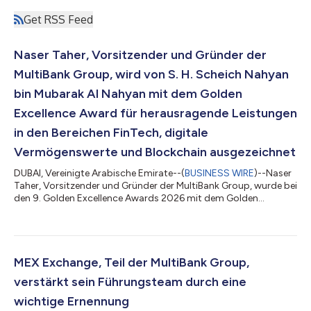
Get RSS Feed
Naser Taher, Vorsitzender und Gründer der
MultiBank Group, wird von S. H. Scheich Nahyan
bin Mubarak Al Nahyan mit dem Golden
Excellence Award für herausragende Leistungen
in den Bereichen FinTech, digitale
Vermögenswerte und Blockchain ausgezeichnet
DUBAI, Vereinigte Arabische Emirate--(
BUSINESS WIRE
)--Naser
Taher, Vorsitzender und Gründer der MultiBank Group, wurde bei
den 9. Golden Excellence Awards 2026 mit dem Golden
Excellence Award für herausragende Leistungen in den
Bereichen FinTech, digitale Vermögenswerte und Blockchain
ausgezeichnet. Die Auszeichnung wurde von S. H. Scheich
Nahyan bin Mubarak Al Nahyan, Mitglied des Kabinetts der VAE
sowie Minister für Toleranz und Koexistenz, überreicht. Die
MEX Exchange, Teil der MultiBank Group,
Auszeichnung spiegelt die kontinuier...
verstärkt sein Führungsteam durch eine
wichtige Ernennung