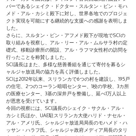
バーであるシェイク・ドクター・スルタン・ビン・モハ
メド・アル・カシミ殿下に対し、世界各地でのプロジェ
クト実現を可能にする継続的な支援への感謝を表明しま
した。
さらに、スルタン・ビン・アフメド殿下が現地でSCIの
取り組みを視察し、アル・リー・アル・ムルサラ村の定
礎式、移動診療所の開設、アル・ラフマ女性村の訪問を
行ったことを称賛しました。
SCI議長はまた、多様な慈善番組を通じて寄付を募るシ
ャルジャ放送局の協力を高く評価しました。
SCIは2012年以来、スリランカで6つの村を建設し、195戸
の住宅、2つのコーラン暗唱センター、1校の学校、3カ所
の医療センター、3基の深井戸を整備し、延べ1万人以上
が恩恵を受けています。
今回の視察には、SCI議長のシェイク・サクル・アル・
カシミ氏ほか、UAE駐スリランカ大使ハリド・ナセル・
アル・アメリ氏、シャルジャ放送局局長のモハメド・ハ
ッサン・ハラフ氏、シャルジャ政府メディア局長のタリ