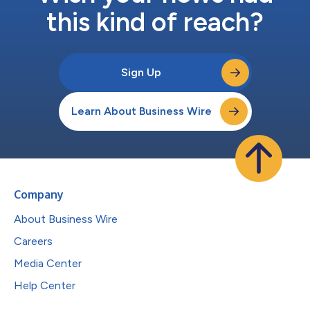
ました。 殿下は、メディア分野を支えるデ...
this kind of reach?
Sign Up
Learn About Business Wire
Company
About Business Wire
Careers
Media Center
Help Center