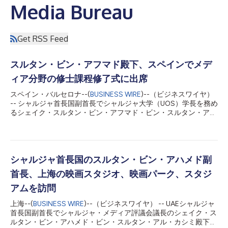
Media Bureau
Get RSS Feed
スルタン・ビン・アフマド殿下、スペインでメデ
ィア分野の修士課程修了式に出席
スペイン・バルセロナ--(
BUSINESS WIRE
)--（ビジネスワイヤ）
-- シャルジャ首長国副首長でシャルジャ大学（UOS）学長を務め
るシェイク・スルタン・ビン・アフマド・ビン・スルタン・ア
ル・カシミ殿下は金曜日、バルセロナ大学で、「メディア・アン
トレプレナーシップおよびデジタル・イノベーション」理学修士
課程の第1期生修了式に出席しました。同課程は、シャルジャ大
学コミュニケーション学部がバルセロナ大学と提携し、シャルジ
ャ・メディア・シティ（Shams）の戦略的支援を受けて提供す
シャルジャ首長国のスルタン・ビン・アハメド副
る、同種としては初の課程です。 同殿下は、修了生の成果に誇
首長、上海の映画スタジオ、映画パーク、スタジ
りを示し、知識、卓越性、国際理解を重んじる姿勢を共有する両
大学の強固な連携をたたえました。また、修了は終わりではな
アムを訪問
く、新たな歩みの始まりであると強調しました。 同殿下は修了
上海--(
BUSINESS WIRE
)--（ビジネスワイヤ） -- UAEシャルジャ
生を安全な港を離れる船になぞらえ、船は水平線の彼方へ進み、
首長国副首長でシャルジャ・メディア評議会議長のシェイク・ス
未知を受け入れ、新たな世界を発見するために造られていると述
ルタン・ビン・アハメド・ビン・スルタン・アル・カシミ殿下は
べました。また、修了生は、成功に必要な知識、粘り強さ、決意