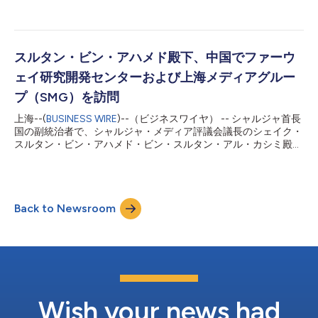
2月14日（土）、上海市車墩にある80万平方メートルの上海映画
を備え、機会と課題、そして達成の可能性に満ちた未来へ踏み出
スタジオと映画パークを訪問されました。 殿下は、800～3000
していると語りました。 同殿下はさらに、このビ...
平方メートルの広さを誇る4つの専用スタジオ、大規模な衣装倉
庫、制作支援施設、クラシックカー、統合型制作サービス機能で
構成される上海映画スタジオの仕様を概説したビデオを鑑賞され
スルタン・ビン・アハメド殿下、中国でファーウ
ました。 また、AI技術を用いて制作された作品についての説明を
ェイ研究開発センターおよび上海メディアグルー
受け、録音室、画質管理部門、編集およびポストプロダクション
施設を視察、さらに映画制作プロセスの発展についての説明にも
プ（SMG）を訪問
耳を傾けられました。 さらに、音響効果ホールに赴かれ、映画
上海--(
BUSINESS WIRE
)--（ビジネスワイヤ） -- シャルジャ首長
作品で使用されている最も著名な音響技術に関するプレゼンテー
国の副統治者で、シャルジャ・メディア評議会議長のシェイク・
ションをご覧になり、「グリーンクロマ」技術や水中撮影技術の
スルタン・ビン・アハメド・ビン・スルタン・アル・カシミ殿下
応用分野についての説明を受けられました。 シェイク・スルタ
は、中華人民共和国・上海にて、ファーウェイ研究開発センター
ン・ビン・アハメド殿下は、多様な設備を備えた撮影ロケ地を備
と上海メディアグループ（SMG）を訪問されました。 殿下は延
えた上海映画パークも訪問されま...
べ220万平方メートルの敷地に100棟超の建物と研究施設・ラボ
を備え、3万人以上が勤務する「ファーウェイ・ビレッジ」を視
Back to Newsroom
察しました。施設全体のマスタープランに加え、同社の事業戦略
と製品開発を支える主要設備を確認。あわせて、最高水準で整備
された建物の仕様や、レストラン、カフェ、娯楽施設、休憩エリ
アなど、従業員向けに提供される幅広いサービスについて説明を
受けました。同センターは、鉄道・バス・船・電動自転車などで
アクセスしやすい立地となっています。 続いて殿下は研究開発
センターを訪問し、同センターの戦略と研究開発の枠組みについ
て説明を受けました。さらに、さまざまな重要分野を支える技術
Wish your news had
ソリューションの開発に特化した設備やラボについて理解を深め