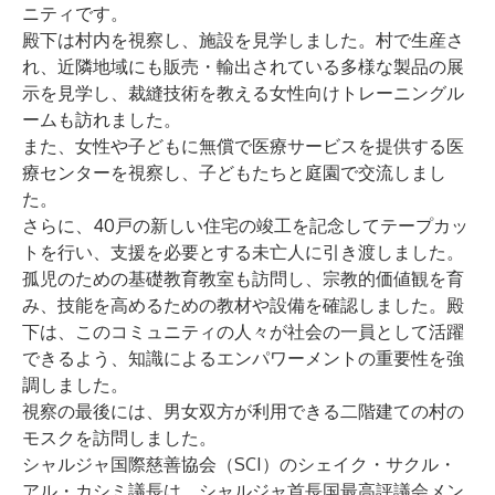
ニティです。
殿下は村内を視察し、施設を見学しました。村で生産さ
れ、近隣地域にも販売・輸出されている多様な製品の展
示を見学し、裁縫技術を教える女性向けトレーニングル
ームも訪れました。
また、女性や子どもに無償で医療サービスを提供する医
療センターを視察し、子どもたちと庭園で交流しまし
た。
さらに、40戸の新しい住宅の竣工を記念してテープカッ
トを行い、支援を必要とする未亡人に引き渡しました。
孤児のための基礎教育教室も訪問し、宗教的価値観を育
み、技能を高めるための教材や設備を確認しました。殿
下は、このコミュニティの人々が社会の一員として活躍
できるよう、知識によるエンパワーメントの重要性を強
調しました。
視察の最後には、男女双方が利用できる二階建ての村の
モスクを訪問しました。
シャルジャ国際慈善協会（SCI）のシェイク・サクル・
アル・カシミ議長は、シャルジャ首長国最高評議会メン