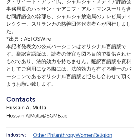
ク・サイード・アライ氏、シャルジャ・メディア評議会
事務局長のハッサン・ヤアコブ・アル・マンスーリを含
む同評議会の幹部ら、シャルジャ放送局のテレビ局ディ
レクター、スリランカの慈善団体代表者らが同行しまし
た。
*出典：
AETOSWire
本記者発表文の公式バージョンはオリジナル言語版で
す。翻訳言語版は、読者の便宜を図る目的で提供された
ものであり、法的効力を持ちません。翻訳言語版を資料
としてご利用になる際には、法的効力を有する唯一のバ
ージョンであるオリジナル言語版と照らし合わせて頂く
ようお願い致します。
Contacts
Hussain Al Mulla
Hussain.AlMulla@SGMB.ae
Other Philanthropy
Women
Religion
Industry: