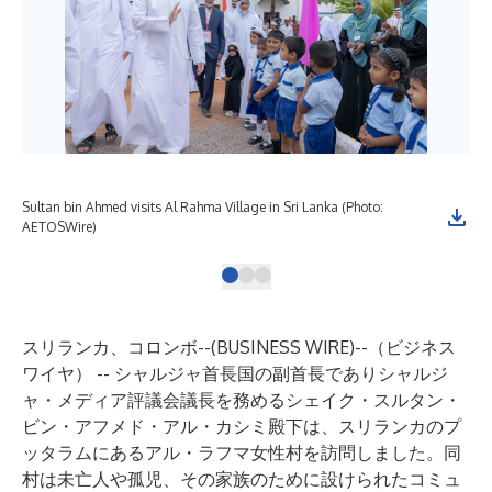
Sultan bin Ahmed visits Al Rahma Village in Sri Lanka (Photo:
Sul
AETOSWire)
AE
スリランカ、コロンボ--(
BUSINESS WIRE
)--
（ビジネス
ワイヤ） -- シャルジャ首長国の副首長でありシャルジ
ャ・メディア評議会議長を務めるシェイク・スルタン・
ビン・アフメド・アル・カシミ殿下は、スリランカのプ
ッタラムにあるアル・ラフマ女性村を訪問しました。同
村は未亡人や孤児、その家族のために設けられたコミュ