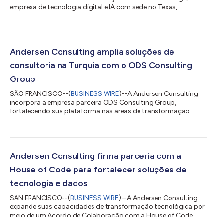
empresa de tecnologia digital e IA com sede no Texas,
ampliando suas capacidades em dados e análises, e serviços
de transformação digital. Fundada em 2003, a Smartbridge
ajuda organizações a acelerar sua transformação digital e
modernizar operações por meio de inovação digital, IA, dados
e análises, e serviços de modernização de aplicativos. A
Andersen Consulting amplia soluções de
empresa trabalha com clientes nos setores d...
consultoria na Turquia com o ODS Consulting
Group
SÃO FRANCISCO--(
BUSINESS WIRE
)--A Andersen Consulting
incorpora a empresa parceira ODS Consulting Group,
fortalecendo sua plataforma nas áreas de transformação
digital, estratégia de talentos e serviços de consultoria
operacional. Fundada em 2008 e sediada na Turquia, a ODS
Consulting Group oferece serviços de consultoria a
organizações que buscam crescimento, talentos e
oportunidades de investimento na Turquia e em mercados
Andersen Consulting firma parceria com a
internacionais. A empresa apoia seus clientes por meio de
House of Code para fortalecer soluções de
consultoria...
tecnologia e dados
SAN FRANCISCO--(
BUSINESS WIRE
)--A Andersen Consulting
expande suas capacidades de transformação tecnológica por
meio de um Acordo de Colaboração com a House of Code,