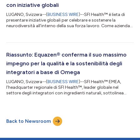
presente ann...
con iniziative globali
LUGANO, Svizzera--(
BUSINESS WIRE
)--SFI Health™ è lieta di
presentare iniziative globali per celebrare e sostenere la
neurodiversità all'interno della sua forza lavoro. Come azienda
globale che abbraccia diverse culture e paesi, SFI Health™
riconosce che accogliere diversi modi e stili di pensare è
essenziale per promuovere l'innovazione, migliorare il benessere
dei dipendenti e garantire miglior supporto ai clienti di tutto il
mondo. Nello specifico, l'edizione 2025 di queste iniziative,
Riassunto: Equazen® conferma il suo massimo
intito...
impegno per la qualità e la sostenibilità degli
integratori a base di Omega
LUGANO, Svizzera--(
BUSINESS WIRE
)--SFI Health™ EMEA,
l’headquarter regionale di SFI Health™, leader globale nel
settore degli integratori con ingredienti naturali, sottolinea
oggi il suo continuo impegno per garantire massimi standard
di qualità per Equazen®, la linea di integratori alimentari
clinicamente studiata per supportare e sostenere lo sviluppo e
la salute della funzione cognitiva. In SFI Health™, la qualità non è
Back to Newsroom
solo un requisito ma una vera e propria missione. L'azienda si
impegna a...