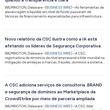
WILMINGTON, Delaware--(
BUSINESS WIRE
)--As ferramentas de
alavancagem e liquidez em nível de fundo passaram de
técnicas de financiamento especializadas para infraestrutura
de capital privado convencional, de acordo com uma nova
pesquisa da CSC, líder global em soluções de administração de
negócios e conformidade. Os resultados mostram que os
investidores institucionais (LPs) estão cada vez mais abertos
ao uso dessas ferramentas quando a transparência é clara,
Novo relatório da CSC ilustra como a IA está
mas os gestores de fundos (GPs) enfr...
afetando os líderes de Segurança Corporativa
WILMINGTON, Delaware--(
BUSINESS WIRE
)--A CSC,
registradora de domínios de nível empresarial e líder mundial na
mitigação de ameaças a marcas, fraudes, domínios e sistemas
de nomes de domínio (DNS), divulgou hoje uma nova pesquisa
sobre como os diretores de segurança da informação (CISOs)
estão se adaptando a um ecossistema de inteligência artificial
(IA) em evolução, enquanto gerenciam ameaças cibernéticas
tradicionais, como interrupções de DNS. De acordo com o
A CSC adiciona serviços de consultoria .BRAND
relatório CISO Outlook 2026, da C...
e segurança de domínios ao Marketplace da
CrowdStrike por meio de parceria ampliada
WILMINGTON, Delaware--(
BUSINESS WIRE
)--A CSC, líder