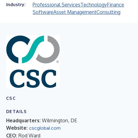
Professional Services
Technology
Finance
Industry:
Software
Asset Management
Consulting
CSC
DETAILS
Headquarters:
Wilmington, DE
Website:
cscglobal.com
CEO:
Rod Ward