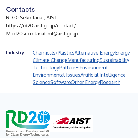
Contacts
RD20 Sekretariat, AIST
https://rd20.aist.go.jp/contact/
M-rd20secretariat-ml@aist.go.jp
Chemicals/Plastics
Alternative Energy
Energy
Industry:
Climate Change
Manufacturing
Sustainability
Technology
Batteries
Environment
Environmental Issues
Artificial Intelligence
Science
Software
Other Energy
Research