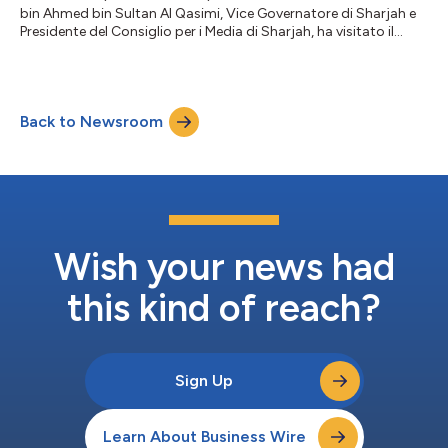
bin Ahmed bin Sultan Al Qasimi, Vice Governatore di Sharjah e
Presidente del Consiglio per i Media di Sharjah, ha visitato il
Centro di Ricerca e Sviluppo Huawei e lo Shanghai Media Group
(SMG) a Shanghai, nella Repubblica Popolare Cinese. Sua
Altezza ha visitato Huawei Village, che si estende su 2,2 milioni
di metri quadrati e comprende oltre 100 edifici e laboratori, con
Back to Newsroom
oltre 30.000 dipendenti. Ha osservato il piano generale del
villag...
Wish your news had
this kind of reach?
Sign Up
Learn About Business Wire