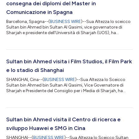
consegna dei diplomi del Master in
Comunicazione in Spagna
Barcellona, Spagna--(
BUSINESS WIRE
)--Sua Altezza lo sceicco
Sultan bin Ahmed bin Sultan Al Qasimi, vice governatore di
Sharjah e presidente dell'Università di Sharjah (UOS), ha
partecipato venerdì, presso l'Università di Barcellona, alla
cerimonia di consegna dei diplomi della prima coorte del
programma di Master of Science in Science in Media
Entrepreneurship and Digital Innovation (Imprenditoria dei
media e innovazione digitale), il primo corso di questo genere
Sultan bin Ahmed visita i Film Studios, il Film Park
offerto dalla Facoltà di Comuni...
e lo stadio di Shanghai
SHANGHAI, Cina--(
BUSINESS WIRE
)--Sua Altezza lo Sceicco
Sultan bin Ahmed bin Sultan Al Qasimi, Vice Governatore di
Sharjah e Presidente del Consiglio per i Media di Sharjah, ha
visitato sabato gli Shanghai Film Studios e il Film Park, che si
estendono su una superficie di 800.000 metri quadrati nella
città cinese di Shidon, nell'area metropolitana di Shanghai. Ha
visionato un video che illustrava le caratteristiche degli studi di
Shanghai, che comprendono quattro studi professionali di
Sultan bin Ahmed visita il Centro di ricerca e
dimensio...
sviluppo Huawei e SMG in Cina
SHANGHAI--(
BUSINESS WIRE
)--Sua Altezza lo Sceicco Sultan