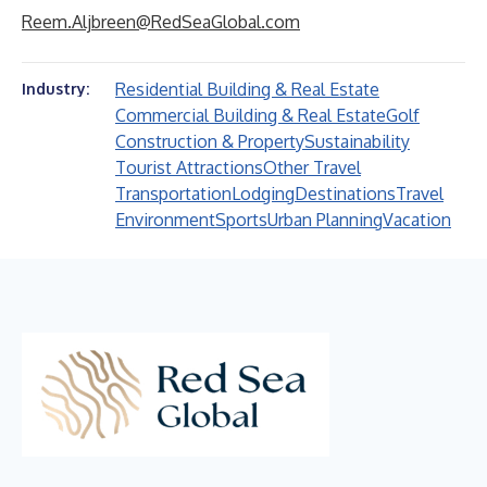
Reem.Aljbreen@RedSeaGlobal.com
Residential Building & Real Estate
Industry:
Commercial Building & Real Estate
Golf
Construction & Property
Sustainability
Tourist Attractions
Other Travel
Transportation
Lodging
Destinations
Travel
Environment
Sports
Urban Planning
Vacation