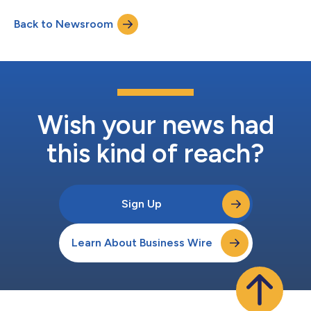
dem Namen ADRENA wird es Gäste aus der gesamten
Back to Newsroom
Destination The Red Sea und darüber hinaus willkommen
heißen. Nur eine kurze Autofahrt v...
Wish your news had
this kind of reach?
Sign Up
Learn About Business Wire