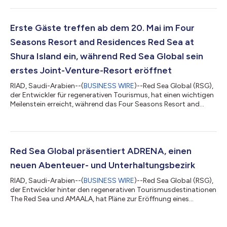
der Entwicklung des Reiseziels AMAALA dar, das nun weiter
Gestalt annimmt und Gäste willkommen heißt, um
unvergleichliche Wellness-Erlebnisse vor der Kulisse hoch
Erste Gäste treffen ab dem 20. Mai im Four
aufragender Küstenklippen, ges...
Seasons Resort and Residences Red Sea at
Shura Island ein, während Red Sea Global sein
erstes Joint-Venture-Resort eröffnet
RIAD, Saudi-Arabien--(
BUSINESS WIRE
)--Red Sea Global (RSG),
der Entwickler für regenerativen Tourismus, hat einen wichtigen
Meilenstein erreicht, während das Four Seasons Resort and
Residences Red Sea at Shura Island ab dem 20. Mai seine ersten
Gäste begrüßt und markiert somit das erste Joint Venture im
Resort-Bereich innerhalb seines Portfolios, um in den Markt
einzutreten. In Partnerschaft mit der Kingdom Holding
Company (KHC) entwickelt, repräsentiert die Einführung nun
Red Sea Global präsentiert ADRENA, einen
einen gemeinsamen Mei...
neuen Abenteuer- und Unterhaltungsbezirk
RIAD, Saudi-Arabien--(
BUSINESS WIRE
)--Red Sea Global (RSG),
der Entwickler hinter den regenerativen Tourismusdestinationen
The Red Sea und AMAALA, hat Pläne zur Eröffnung eines
Abenteuer- und Unterhaltungsviertels bekannt gegeben. Nach
einer Vorabpräsentation für geladene Gäste am 15. Februar wird
es ab dem 1. März für die Öffentlichkeit zugänglich sein. Unter