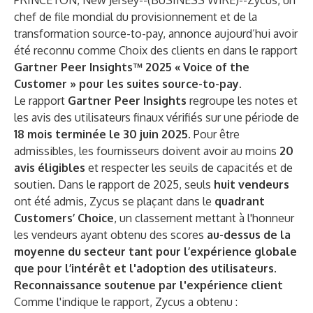
PRINCETON, New Jersey--(
BUSINESS WIRE
)--
Zycus
, un
chef de file mondial du provisionnement et de la
transformation source-to-pay, annonce aujourd’hui avoir
été reconnu comme Choix des clients en dans le rapport
Gartner Peer Insights™ 2025 « Voice of the
Customer » pour les suites source-to-pay
.
Le rapport
Gartner Peer Insights
regroupe les notes et
les avis des utilisateurs finaux vérifiés sur une période de
18 mois terminée le 30 juin 2025
. Pour être
admissibles, les fournisseurs doivent avoir au moins
20
avis éligibles
et respecter les seuils de capacités et de
soutien. Dans le rapport de 2025, seuls
huit vendeurs
ont été admis, Zycus se plaçant dans le
quadrant
Customers’ Choice
, un classement mettant à l'honneur
les vendeurs ayant obtenu des scores
au-dessus de la
moyenne du secteur tant pour l’expérience globale
que pour l’intérêt et l'adoption des utilisateurs
.
Reconnaissance soutenue par l'expérience client
Comme l'indique le rapport, Zycus a obtenu :