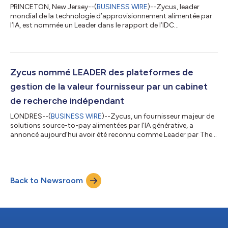
PRINCETON, New Jersey--(
BUSINESS WIRE
)--Zycus, leader
mondial de la technologie d’approvisionnement alimentée par
l’IA, est nommée un Leader dans le rapport de l’IDC
MarketScape : Évaluation mondiale 2025 des fournisseurs de
logiciels Source-to-Pay pris en charge par l’IA. Cette
reconnaissance fait suite à une évaluation complète portant
notamment sur les soumissions de demande d’informations,
les démonstrations en direct des produits, les briefings des
Zycus nommé LEADER des plateformes de
analystes, et les entretiens avec les cli...
gestion de la valeur fournisseur par un cabinet
de recherche indépendant
LONDRES--(
BUSINESS WIRE
)--Zycus, un fournisseur majeur de
solutions source-to-pay alimentées par l’IA générative, a
annoncé aujourd’hui avoir été reconnu comme Leader par The
Forrester Wave™ : Supplier Value Management (SVM) Platforms
(Plateformes de gestion de la valeur fournisseur), T3 2024. Être
distingué en tant que leader dans ce rapport prestigieux met en
lumière l’engagement de Zycus en faveur de l’innovation et de la
Back to Newsroom
réussite de ses clients. Les 9 fournisseurs évalués ont été notés
en f...