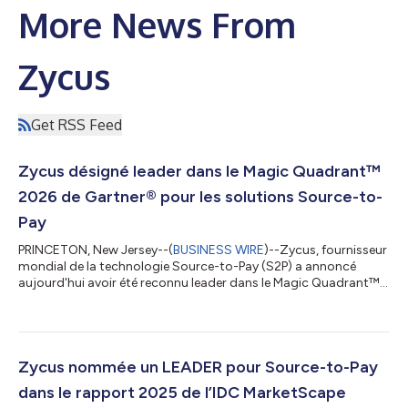
More News From
Zycus
Get RSS Feed
Zycus désigné leader dans le Magic Quadrant™
2026 de Gartner® pour les solutions Source-to-
Pay
PRINCETON, New Jersey--(
BUSINESS WIRE
)--Zycus, fournisseur
mondial de la technologie Source-to-Pay (S2P) a annoncé
aujourd'hui avoir été reconnu leader dans le Magic Quadrant™
2026 de Gartner® pour ses suites Source-to-Pay. Nous
pensons que ce rapport témoigne de l'investissement continu
de Zycus dans Merlin Intake pour optimiser l’expérience
utilisateur et l'IA agentique afin de prendre en charge des
workflows tels que la gestion des dépenses résiduelles par le
Zycus nommée un LEADER pour Source-to-Pay
biais de la négociation autonome...
dans le rapport 2025 de l’IDC MarketScape