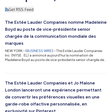
Get RSS Feed
The Estée Lauder Companies nomme Madeleine
Boyd au poste de vice-présidente senior
chargée de la communication mondiale des
marques
NEW YORK--(
BUSINESS WIRE
)--The Estée Lauder Companies
Inc. (NYSE : EL) a annoncé aujourd’hui la nomination de
Madeleine Boyd au poste de vice-présidente senior chargée de
la communication mondiale des marques, à compter du 20
juillet 2026. Dans le cadre des efforts continus déployés par
l’entreprise pour renforcer les liens entre ses marques et les
consommateurs, Mme Boyd mettra en place et dirigera une
nouvelle équipe intégrée chargée de la communication
The Estée Lauder Companies et Jo Malone
mondiale des marques. À ce titre, elle...
London lanceront une expérience permettant
de convertir les préférences visuelles en une
garde-robe olfactive personnalisée, en
exclusivité sur Pinterest