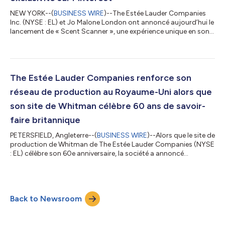
NEW YORK--(
BUSINESS WIRE
)--The Estée Lauder Companies
Inc. (NYSE : EL) et Jo Malone London ont annoncé aujourd’hui le
lancement de « Scent Scanner », une expérience unique en son
genre, disponible en exclusivité sur Pinterest et déployée aux
États-Unis et en France. Cette expérience permet de traduire les
préférences visuelles exprimées par les utilisateurs sur leurs
tableaux Pinterest en recommandations personnalisées de
parfums Jo Malone London. S'appuyant sur le succès de l'AI
The Estée Lauder Companies renforce son
Scent Advisor...
réseau de production au Royaume-Uni alors que
son site de Whitman célèbre 60 ans de savoir-
faire britannique
PETERSFIELD, Angleterre--(
BUSINESS WIRE
)--Alors que le site de
production de Whitman de The Estée Lauder Companies (NYSE
: EL) célèbre son 60e anniversaire, la société a annoncé
aujourd’hui un investissement stratégique destiné à renforcer
son réseau de production au Royaume-Uni, réaffirmant ainsi
son engagement de longue date en faveur du savoir-faire
britannique, de l’innovation et de la croissance dans le secteur
Back to Newsroom
des parfums de prestige. Fondé en 1966, le site de Whitman
occupe une place str...