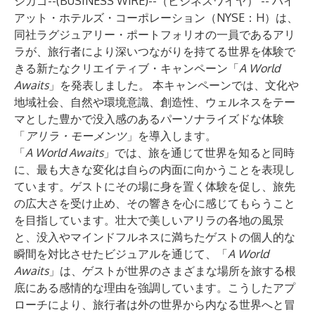
シカゴ--(
BUSINESS WIRE
)--
（ビジネスワイヤ） --
ハイ
アット・ホテルズ・コーポレーション
（NYSE：H）は、
同社ラグジュアリー・ポートフォリオの一員であるアリ
ラが、旅行者により深いつながりを持てる世界を体験で
きる新たなクリエイティブ・キャンペーン「
A World
Awaits
」を発表しました。
本キャンペーンでは、文化や
地域社会、自然や環境意識、創造性、ウェルネスをテー
マとした豊かで没入感のあるパーソナライズドな体験
「
アリラ・モーメンツ
」を導入します。
「
A World Awaits
」では、旅を通じて世界を知ると同時
に、最も大きな変化は自らの内面に向かうことを表現し
ています。ゲストにその場に身を置く体験を促し、旅先
の広大さを受け止め、その響きを心に感じてもらうこと
を目指しています。壮大で美しいアリラの各地の風景
と、没入やマインドフルネスに満ちたゲストの個人的な
瞬間を対比させたビジュアルを通じて、「
A World
Awaits
」は、ゲストが世界のさまざまな場所を旅する根
底にある感情的な理由を強調しています。こうしたアプ
ローチにより、旅行者は外の世界から内なる世界へと冒