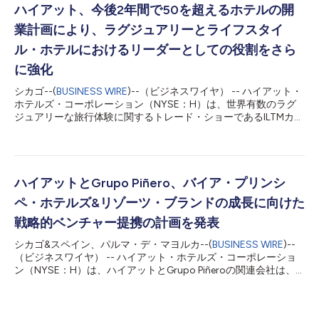
のように述べています。「プラヤは、長年にわたり当ホテルの貴
ハイアット、今後2年間で50を超えるホテルの開
重なパートナーとなってきました。オールインクルーシブリゾー
業計画により、ラグジュアリーとライフスタイ
トを運営する世界的な大手であり、カリブ海地域やメキシコの象
徴的な場所と主要な市場に、ハイクオリティでハイエンドなオー
ル・ホテルにおけるリーダーとしての役割をさら
ルインクルーシブリゾートの一流ポートフォリオを所有していま
に強化
す。現在検討が進められている戦略代替案には、ハイアットに新
しい持久力のある増分費用方式の料金体系が加わる、魅力あふれ
シカゴ--(
BUSINESS WIRE
)--（ビジネスワイヤ） -- ハイアット・
る戦略的メリットが秘められているのです。当社は今後もアセッ
ホテルズ・コーポレーション（NYSE：H）は、世界有数のラグ
トライトなビジネスモデルを堅持し、このプロセスが継続するよ
ジュアリーな旅行体験に関するトレード・ショーであるILTMカン
うであれば、当社が進めるあらゆ...
ヌにおいて、2026年までに世界中で50を超えるラグジュアリー
およびライフスタイル・ホテルを開業するという、印象的なパイ
プラインを発表しました。 ラグジュアリーな旅行の需要は、
2023年に急騰した後も高まり続けています。Savillsによると、
ヨーロッパの既存のラグジュアリー・ホテルのストックは2028
ハイアットとGrupo Piñero、バイア・プリンシ
年までに52.8%増加すると見込まれており、このセグメントの長
ペ・ホテルズ&リゾーツ・ブランドの成長に向けた
期的な成長の可能性を投資家が強く確信していることが伺えま
す。 ハイアットのグローバルでの客室のうち、70%はラグジュ
戦略的ベンチャー提携の計画を発表
アリーおよびアッパーアップスケールにカテゴライズされます。
シカゴ&スペイン、パルマ・デ・マヨルカ--(
BUSINESS WIRE
)--
加えて、ハイアットが過去3年で実に28ものラグジュアリー・ホ
（ビジネスワイヤ） -- ハイアット・ホテルズ・コーポレーショ
テルおよびリゾートを開業してポートフォリオを拡充してきたこ
ン（NYSE：H）は、ハイアットとGrupo Piñeroの関連会社は、
と、2017年比でラグジュアリー・ルームの客室数が倍増したこ
長期的アセットライト型の戦略的ジョイント・ベンチャー（本
とを考えると、ハイアットはグローバルと優先成長市場であるヨ
社：スペイン、パルマ・デ・マヨルカ）を設立する計画を発表し
ーロッパの両方で、...
ました。バイア・プリンシペ・ブランドのホテルやリゾートの運