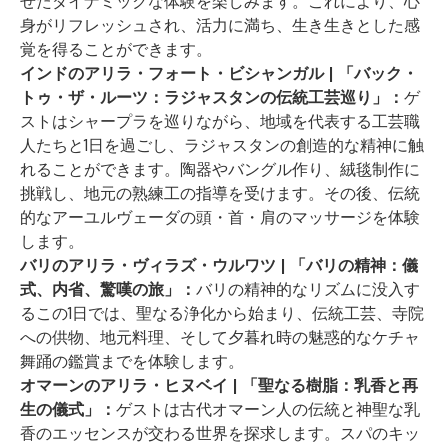
せたダイナミックな体験を楽しみます。これにより、心
身がリフレッシュされ、活力に満ち、生き生きとした感
覚を得ることができます。
インドのアリラ・フォート・ビシャンガル | 「バック・
トゥ・ザ・ルーツ：ラジャスタンの伝統工芸巡り」：
ゲ
ストはシャープラを巡りながら、地域を代表する工芸職
人たちと1日を過ごし、ラジャスタンの創造的な精神に触
れることができます。陶器やバングル作り、絨毯制作に
挑戦し、地元の熟練工の指導を受けます。その後、伝統
的なアーユルヴェーダの頭・首・肩のマッサージを体験
します。
バリのアリラ・ヴィラズ・ウルワツ | 「バリの精神：儀
式、内省、驚嘆の旅」：
バリの精神的なリズムに没入す
るこの1日では、聖なる浄化から始まり、伝統工芸、寺院
への供物、地元料理、そして夕暮れ時の魅惑的なケチャ
舞踊の鑑賞までを体験します。
オマーンのアリラ・ヒヌベイ | 「聖なる樹脂：乳香と再
生の儀式」：
ゲストは古代オマーン人の伝統と神聖な乳
香のエッセンスが交わる世界を探求します。スパのキッ