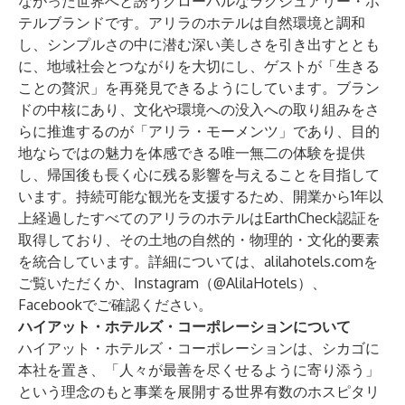
ながった世界へと誘うグローバルなラグジュアリー・ホ
テルブランドです。アリラのホテルは自然環境と調和
し、シンプルさの中に潜む深い美しさを引き出すととも
に、地域社会とつながりを大切にし、ゲストが「生きる
ことの贅沢」を再発見できるようにしています。ブラン
ドの中核にあり、文化や環境への没入への取り組みをさ
らに推進するのが「アリラ・モーメンツ」であり、目的
地ならではの魅力を体感できる唯一無二の体験を提供
し、帰国後も長く心に残る影響を与えることを目指して
います。持続可能な観光を支援するため、開業から1年以
上経過したすべてのアリラのホテルはEarthCheck認証を
取得しており、その土地の自然的・物理的・文化的要素
を統合しています。詳細については、
alilahotels.com
を
ご覧いただくか、Instagram（
@AlilaHotels
）、
Facebook
でご確認ください。
ハイアット・ホテルズ・コーポレーションについて
ハイアット・ホテルズ・コーポレーションは、シカゴに
本社を置き、「人々が最善を尽くせるように寄り添う」
という理念のもと事業を展開する世界有数のホスピタリ