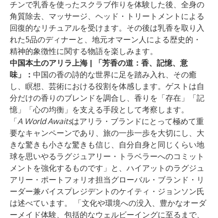
チンで乳香を使ったスクラブ作りを体験した後、全身の
角質除去、マッサージ、ヘッド・トリートメントによる
回復的なリチュアルを受けます。その後は乳香を取り入
れた5品のディナーと、地元オマーン人による歴史的・
精神的象徴性に関する物語を楽しみます。
中国本土のアリラ上海 | 「芳香の道：香、記憶、意
味」：
中国の香の詩的な世界に足を踏み入れ、その癒
し、瞑想、芸術における役割を体感します。ゲストは自
分だけの香りのブレンドを調合し、香りを「存在」「記
憶」「心の均衡」を支える手段として考察します。
「
A World Awaits
はアリラ・ブランドにとって極めて重
要なキャンペーンであり、旅の一歩一歩を大切にし、大
きな驚きも小さな驚きも信じ、自分自身と同じくらい地
球を思いやるラグジュアリー・トラベラーへのコミット
メントを強化するものです」と、ハイアットのラグジュ
アリー・ポートフォリオ担当グローバル・ブランド・リ
ーダー兼バイスプレジデントのケイティ・ジョンソン氏
は述べています。
「文化や環境への没入、豊かなオーダ
ーメイド体験、包括的なウェルビーイングに至るまで、