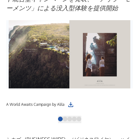
ーメンツ」による没入型体験を提供開始
A World Awaits Campaign by Alila
Ali