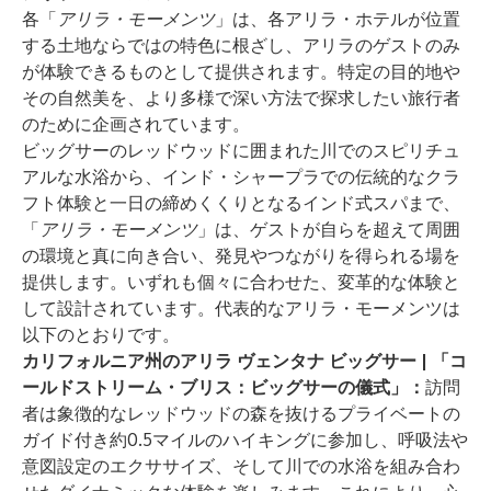
各「
アリラ・モーメンツ
」は、各アリラ・ホテルが位置
する土地ならではの特色に根ざし、アリラのゲストのみ
が体験できるものとして提供されます。特定の目的地や
その自然美を、より多様で深い方法で探求したい旅行者
のために企画されています。
ビッグサーのレッドウッドに囲まれた川でのスピリチュ
アルな水浴から、インド・シャープラでの伝統的なクラ
フト体験と一日の締めくくりとなるインド式スパまで、
「
アリラ・モーメンツ
」は、ゲストが自らを超えて周囲
の環境と真に向き合い、発見やつながりを得られる場を
提供します。いずれも個々に合わせた、変革的な体験と
して設計されています。代表的なアリラ・モーメンツは
以下のとおりです。
カリフォルニア州のアリラ ヴェンタナ ビッグサー | 「コ
ールドストリーム・ブリス：ビッグサーの儀式」：
訪問
者は象徴的なレッドウッドの森を抜けるプライベートの
ガイド付き約0.5マイルのハイキングに参加し、呼吸法や
意図設定のエクササイズ、そして川での水浴を組み合わ