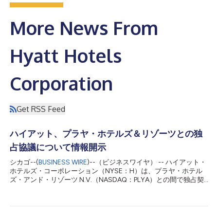
More News From
Hyatt Hotels
Corporation
Get RSS Feed
ハイアット、プラヤ・ホテルズ＆リゾーツとの独
占協議について情報開示
シカゴ--(
BUSINESS WIRE
)--（ビジネスワイヤ） -- ハイアット・
ホテルズ・コーポレーション（NYSE：H）は、プラヤ・ホテル
ズ・アンド・リゾーツ N.V.（NASDAQ：PLYA）との間で独占契
約を交わし、その下で、ハイアットによるプラヤ買収の可能性も
見据えた戦略代替案について、プラヤがハイアットと独占的な交
渉を進めることに合意したと発表しました。 ハイアットの社長
兼最高経営責任者（CEO）のマーク・S・ホプラマジアンは、次