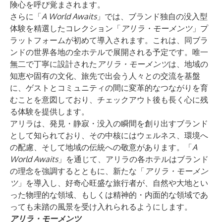
険心を呼び覚まされます。
さらに「
A World Awaits
」では、ブランド独自の没入型
体験を精選したコレクション「
アリラ・モーメンツ
」プ
ラットフォームが初めて導入されます。これは、同ブラ
ンドの世界各地の全ホテルで展開される予定です。唯一
無二で丁寧に設計された
アリラ・モーメンツ
は、地域の
知恵や固有の文化、旅先で出会う人々との交流を基盤
に、ゲストとコミュニティの間に変革的なつながりを育
むことを意図しており、チェックアウト後も長く心に残
る体験を提供します。
アリラは、発見・静寂・没入の瞬間を創り出すブランド
として知られており、その中核にはウェルネス、環境へ
の配慮、そして地域の伝統への敬意があります。「
A
World Awaits
」を通じて、アリラの各ホテルはブランド
の理念を強調するとともに、新たな「
アリラ・モーメン
ツ
」を導入し、好奇心旺盛な旅行者が、自然や大地とい
った物理的な領域、もしくは精神的・内面的な領域であ
っても未踏の風景を受け入れられるようにします。
アリラ・モーメンツ