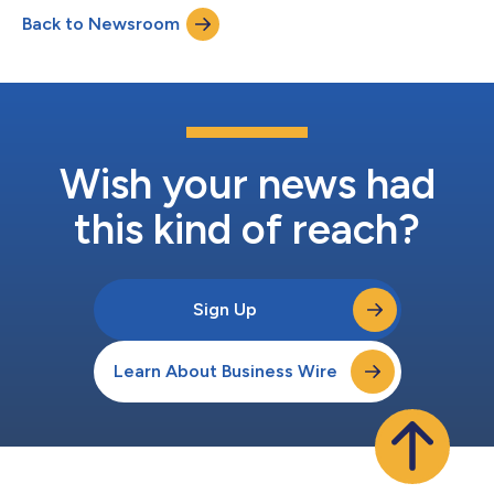
営を行い、折半出資会社として同ブランドの所有権を保有しま
Back to Newsroom
す。これにより、ハイアットのオールインクルーシブのルーム・
ポートフォリオは約30%拡大し、ハイアットは世界有数のオール
インクルーシブ提供企業としての地位をさらに強化する見込みで
す。 Grupo Piñeroとしては、欧州を中心とした強力な顧客基盤を
活かし、オールインクルーシブ・ホスピタリティ分野での長年の
成功をベースにこの戦略的提携を構築させ、米州やその他重要市
場における旅行者へさらなる機会を提供する予定です。 この取
引は、通常の完了条件を満たした上で、今後数か月以内の完了を
Wish your news had
予定しています。ハイアットは、取引完了後にバイア・プリンシ
ペのフリオ・ペレス現最...
this kind of reach?
Sign Up
Learn About Business Wire