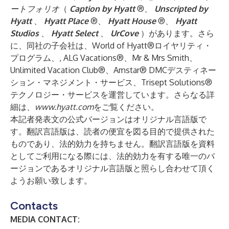
ートフォリオ
（
Caption by Hyatt
®、
Unscripted by
Hyatt
、
Hyatt Place
®、
Hyatt House
®、
Hyatt
Studios
、
Hyatt Select
、
UrCove
）があります。さら
に、同社の子会社は、World of Hyatt®ロイヤリティ・
プログラム、, ALG Vacations®、Mr & Mrs Smith、
Unlimited Vacation Club®、Amstar® DMCデスティネー
ション・マネジメント・サービス、Trisept Solutions®
テクノロジー・サービスを運営しています。さらなる詳
細は、
www.hyatt.com
をご覧ください。
本記者発表文の公式バージョンはオリジナル言語版で
す。翻訳言語版は、読者の便宜を図る目的で提供された
ものであり、法的効力を持ちません。翻訳言語版を資料
としてご利用になる際には、法的効力を有する唯一のバ
ージョンであるオリジナル言語版と照らし合わせて頂く
ようお願い致します。
Contacts
MEDIA CONTACT: