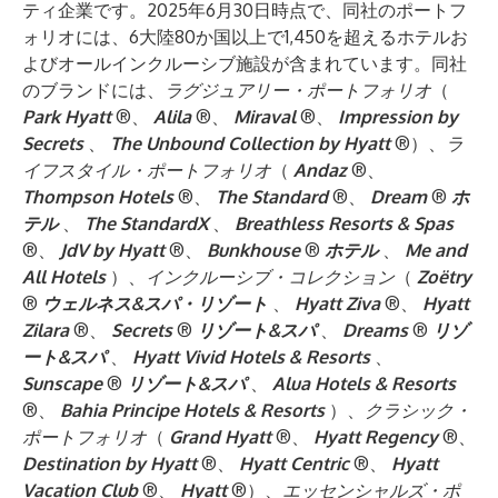
ティ企業です。2025年6月30日時点で、同社のポートフ
ォリオには、6大陸80か国以上で1,450を超えるホテルお
よびオールインクルーシブ施設が含まれています。同社
のブランドには、
ラグジュアリー・ポートフォリオ
（
Park Hyatt
®、
Alila
®、
Miraval
®、
Impression by
Secrets
、
The Unbound Collection by Hyatt
®）、
ラ
イフスタイル・ポートフォリオ
（
Andaz
®、
Thompson Hotels
®、
The Standard
®、
Dream
®
ホ
テル
、
The StandardX
、
Breathless Resorts & Spas
®、
JdV by Hyatt
®、
Bunkhouse
®
ホテル
、
Me and
All Hotels
）、
インクルーシブ・コレクション
（
Zoëtry
®
ウェルネス&スパ・リゾート
、
Hyatt Ziva
®、
Hyatt
Zilara
®、
Secrets
®
リゾート&スパ
、
Dreams
®
リゾ
ート&スパ
、
Hyatt Vivid Hotels & Resorts
、
Sunscape
®
リゾート&スパ
、
Alua Hotels & Resorts
®、
Bahia Principe Hotels & Resorts
）、
クラシック・
ポートフォリオ
（
Grand Hyatt
®、
Hyatt Regency
®、
Destination by Hyatt
®、
Hyatt Centric
®、
Hyatt
Vacation Club
®、
Hyatt
®）、
エッセンシャルズ・ポ