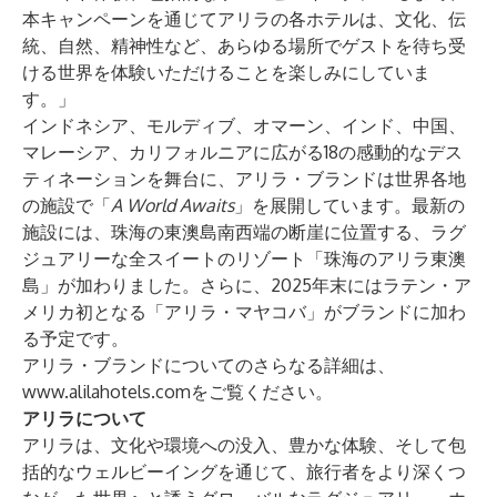
本キャンペーンを通じてアリラの各ホテルは、文化、伝
統、自然、精神性など、あらゆる場所でゲストを待ち受
ける世界を体験いただけることを楽しみにしていま
す。」
インドネシア、モルディブ、オマーン、インド、中国、
マレーシア、カリフォルニアに広がる18の感動的なデス
ティネーションを舞台に、アリラ・ブランドは世界各地
の施設で「
A World Awaits
」を展開しています。最新の
施設には、珠海の東澳島南西端の断崖に位置する、ラグ
ジュアリーな全スイートのリゾート「珠海のアリラ東澳
島」が加わりました。さらに、2025年末にはラテン・ア
メリカ初となる「アリラ・マヤコバ」がブランドに加わ
る予定です。
アリラ・ブランドについてのさらなる詳細は、
www.alilahotels.com
をご覧ください。
アリラについて
アリラは、文化や環境への没入、豊かな体験、そして包
括的なウェルビーイングを通じて、旅行者をより深くつ