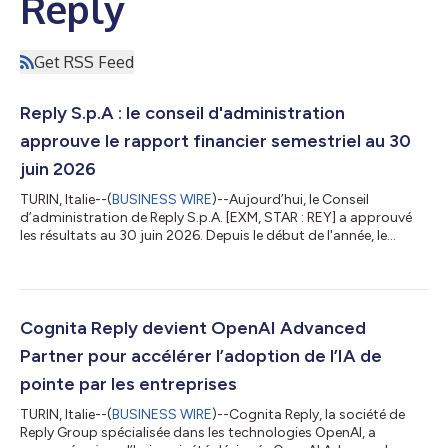
Reply
Get RSS Feed
Reply S.p.A : le conseil d'administration
approuve le rapport financier semestriel au 30
juin 2026
TURIN, Italie--(
BUSINESS WIRE
)--Aujourd’hui, le Conseil
d’administration de Reply S.p.A. [EXM, STAR : REY] a approuvé
les résultats au 30 juin 2026. Depuis le début de l'année, le
Groupe a enregistré un chiffre d'affaires consolidé de 1 311,9
millions d'euros, soit une augmentation de 7,4 % par rapport à
la même période en 2025. Tous les indicateurs sont positifs
pour cette période. Au premier semestre 2026, l'EBITDA
consolidé s'élève à 233,2 millions d'euros, contre 223,7 millions
Cognita Reply devient OpenAI Advanced
d'euros en 2...
Partner pour accélérer l’adoption de l’IA de
pointe par les entreprises
TURIN, Italie--(
BUSINESS WIRE
)--Cognita Reply, la société de
Reply Group spécialisée dans les technologies OpenAI, a