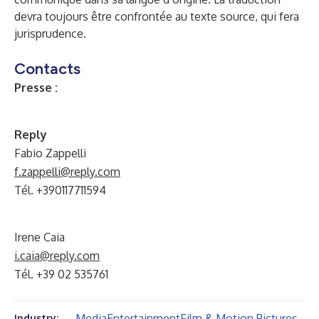
devra toujours être confrontée au texte source, qui fera
jurisprudence.
Contacts
Presse :
Reply
Fabio Zappelli
f.zappelli@reply.com
Tél. +390117711594
Irene Caia
i.caia@reply.com
Tél. +39 02 535761
Media
Entertainment
Film & Motion Pictures
Industry: