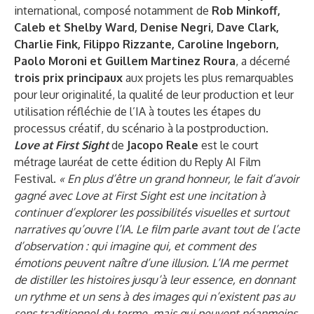
international, composé notamment de
Rob Minkoff,
Caleb et Shelby Ward, Denise Negri, Dave Clark,
Charlie Fink, Filippo Rizzante, Caroline Ingeborn,
Paolo Moroni et Guillem Martinez Roura
, a décerné
trois prix principaux
aux projets les plus remarquables
pour leur originalité, la qualité de leur production et leur
utilisation réfléchie de l’IA à toutes les étapes du
processus créatif, du scénario à la postproduction.
Love at First Sight
de
Jacopo Reale
est le court
métrage lauréat de cette édition du Reply AI Film
Festival.
« En plus d’être un grand honneur, le fait d’avoir
gagné avec Love at First Sight est une incitation à
continuer d’explorer les possibilités visuelles et surtout
narratives qu’ouvre l’IA. Le film parle avant tout de l’acte
d’observation : qui imagine qui, et comment des
émotions peuvent naître d’une illusion. L’IA me permet
de distiller les histoires jusqu’à leur essence, en donnant
un rythme et un sens à des images qui n’existent pas au
sens traditionnel du terme, mais qui peuvent néanmoins