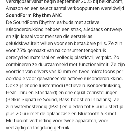
Verkrijgbaar vanaf begin september 2025 bij belkin.com,
Amazon en een select aantal verkooppunten wereldwijd
SoundForm Rhythm ANC
De SoundForm Rhythm earbuds met actieve
ruisonderdrukking hebben een strak, alledaags ontwerp
en zijn ideaal voor mensen die eersteklas
geluidskwaliteit willen voor een betaalbare prijs. Ze zijn
voor 75% gemaakt van na consumentengebruik
gerecycled materiaal en volledig plasticvrij verpakt. Zo
combineren ze duurzaamheid met functionaliteit. Ze zijn
voorzien van drivers van 10 mm en twee microfoons per
oordopje voor geavanceerde actieve ruisonderdrukking.
Ook zijn er drie luistermodi (Actieve ruisonderdrukking,
Hear-Thru en Standaard) en drie equalizerinstellingen
(Belkin Signature Sound, Bass-boost en In balans). Ze
zijn waterbestendig (IPX5) en bieden tot 8 uur luistertijd
plus 20 uur met de oplaadcase en Bluetooth 5.3 met
Multipoint-verbinding voor twee apparaten, voor
veelzijdig en langdurig gebruik.