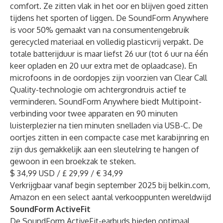
comfort. Ze zitten vlak in het oor en blijven goed zitten
tijdens het sporten of liggen. De SoundForm Anywhere
is voor 50% gemaakt van na consumentengebruik
gerecycled materiaal en volledig plasticvrij verpakt. De
totale batterijduur is maar liefst 26 uur (tot 6 uur na één
keer opladen en 20 uur extra met de oplaadcase). En
microfoons in de oordopjes zijn voorzien van Clear Call
Quality-technologie om achtergrondruis actief te
verminderen. SoundForm Anywhere biedt Multipoint-
verbinding voor twee apparaten en 90 minuten
luisterplezier na tien minuten snelladen via USB-C. De
oortjes zitten in een compacte case met karabijnring en
zijn dus gemakkelijk aan een sleutelring te hangen of
gewoon in een broekzak te steken.
$ 34,99 USD / £ 29,99 / € 34,99
Verkrijgbaar vanaf begin september 2025 bij belkin.com,
Amazon en een select aantal verkooppunten wereldwijd
SoundForm ActiveFit
De SoundForm ActiveFit-earbuds bieden optimaal