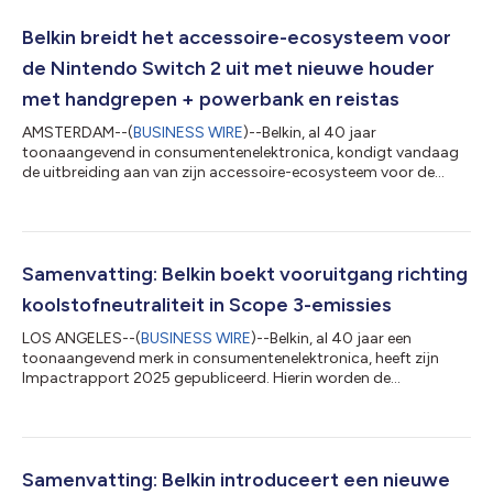
Belkin breidt het accessoire-ecosysteem voor
de Nintendo Switch 2 uit met nieuwe houder
met handgrepen + powerbank en reistas
AMSTERDAM--(
BUSINESS WIRE
)--Belkin, al 40 jaar
toonaangevend in consumentenelektronica, kondigt vandaag
de uitbreiding aan van zijn accessoire-ecosysteem voor de
Nintendo Switch 2, met de lancering van de Gaming houder
met handgrepen + powerbank voor de Nintendo Switch 2 en
Gaming reistas voor de Nintendo Switch 2. Na de introductie
van de bekroonde Pro opberghoes met powerbank in januari,
bouwen de nieuwe accessoires voort op Belkins groeiende
Samenvatting: Belkin boekt vooruitgang richting
gamingportfolio, met meer mogelijkheden voor gamer...
koolstofneutraliteit in Scope 3-emissies
LOS ANGELES--(
BUSINESS WIRE
)--Belkin, al 40 jaar een
toonaangevend merk in consumentenelektronica, heeft zijn
Impactrapport 2025 gepubliceerd. Hierin worden de
belangrijkste prestaties belicht en wordt de toewijding aan
maatschappelijk verantwoord ondernemen bevestigd. Na in
2025 koolstofneutraal te zijn geworden voor Scope 1- en
Scope 2-emissies, blijft het bedrijf werken aan CO2-neutraliteit
voor Scope 3 door middel van verbeterde levenscyclusanalyses
Samenvatting: Belkin introduceert een nieuwe