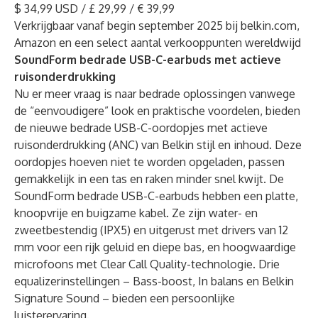
$ 34,99 USD / £ 29,99 / € 39,99
Verkrijgbaar vanaf begin september 2025 bij belkin.com,
Amazon en een select aantal verkooppunten wereldwijd
SoundForm bedrade USB-C-earbuds met actieve
ruisonderdrukking
Nu er meer vraag is naar bedrade oplossingen vanwege
de “eenvoudigere” look en praktische voordelen, bieden
de nieuwe bedrade USB-C-oordopjes met actieve
ruisonderdrukking (ANC) van Belkin stijl en inhoud. Deze
oordopjes hoeven niet te worden opgeladen, passen
gemakkelijk in een tas en raken minder snel kwijt. De
SoundForm bedrade USB-C-earbuds hebben een platte,
knoopvrije en buigzame kabel. Ze zijn water- en
zweetbestendig (IPX5) en uitgerust met drivers van 12
mm voor een rijk geluid en diepe bas, en hoogwaardige
microfoons met Clear Call Quality-technologie. Drie
equalizerinstellingen – Bass-boost, In balans en Belkin
Signature Sound – bieden een persoonlijke
luisterervaring.