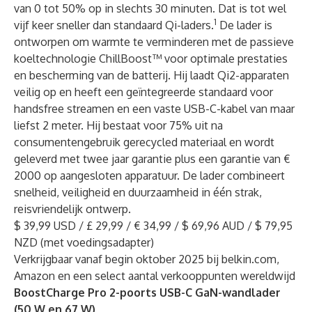
van 0 tot 50% op in slechts 30 minuten. Dat is tot wel
1
vijf keer sneller dan standaard Qi-laders.
De lader is
ontworpen om warmte te verminderen met de passieve
koeltechnologie ChillBoost™ voor optimale prestaties
en bescherming van de batterij. Hij laadt Qi2-apparaten
veilig op en heeft een geïntegreerde standaard voor
handsfree streamen en een vaste USB-C-kabel van maar
liefst 2 meter. Hij bestaat voor 75% uit na
consumentengebruik gerecycled materiaal en wordt
geleverd met twee jaar garantie plus een garantie van €
2000 op aangesloten apparatuur. De lader combineert
snelheid, veiligheid en duurzaamheid in één strak,
reisvriendelijk ontwerp.
$ 39,99 USD / £ 29,99 / € 34,99 / $ 69,96 AUD / $ 79,95
NZD (met voedingsadapter)
Verkrijgbaar vanaf begin oktober 2025 bij belkin.com,
Amazon en een select aantal verkooppunten wereldwijd
BoostCharge Pro 2-poorts USB-C GaN-wandlader
(50 W en 67 W)