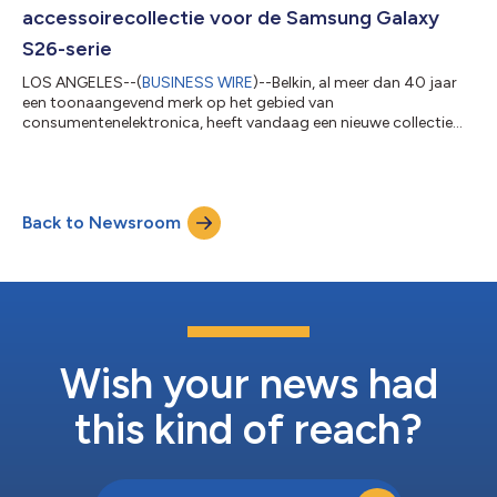
en een betere gegevensverzameling over le...
accessoirecollectie voor de Samsung Galaxy
S26-serie
LOS ANGELES--(
BUSINESS WIRE
)--Belkin, al meer dan 40 jaar
een toonaangevend merk op het gebied van
consumentenelektronica, heeft vandaag een nieuwe collectie
accessoires aangekondigd. Deze accessoires zijn speciaal
ontworpen en geoptimaliseerd voor de Samsung Galaxy S26-
serie. Van snelle, betrouwbare Qi2 25W-opladers tot
geavanceerde schermbescherming voor ultrasone
Back to Newsroom
vingerafdruksensoren en displays van de volgende generatie: elk
product in de collectie is ontwikkeld om te voldoen aan de eisen
v...
Wish your news had
this kind of reach?