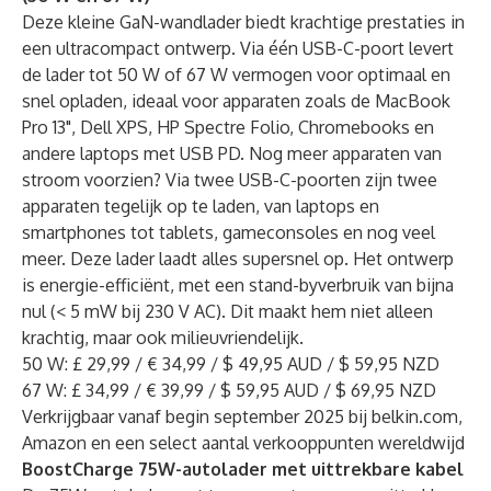
Deze kleine GaN-wandlader biedt krachtige prestaties in
een ultracompact ontwerp. Via één USB-C-poort levert
de lader tot 50 W of 67 W vermogen voor optimaal en
snel opladen, ideaal voor apparaten zoals de MacBook
Pro 13", Dell XPS, HP Spectre Folio, Chromebooks en
andere laptops met USB PD. Nog meer apparaten van
stroom voorzien? Via twee USB-C-poorten zijn twee
apparaten tegelijk op te laden, van laptops en
smartphones tot tablets, gameconsoles en nog veel
meer. Deze lader laadt alles supersnel op. Het ontwerp
is energie-efficiënt, met een stand-byverbruik van bijna
nul (< 5 mW bij 230 V AC). Dit maakt hem niet alleen
krachtig, maar ook milieuvriendelijk.
50 W: £ 29,99 / € 34,99 / $ 49,95 AUD / $ 59,95 NZD
67 W: £ 34,99 / € 39,99 / $ 59,95 AUD / $ 69,95 NZD
Verkrijgbaar vanaf begin september 2025 bij belkin.com,
Amazon en een select aantal verkooppunten wereldwijd
BoostCharge 75W-autolader met uittrekbare kabel