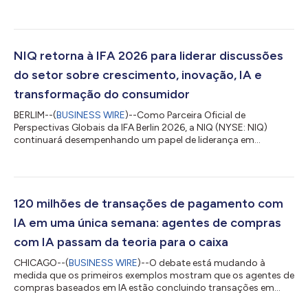
programa de adesão à ConnectAI. O anúncio segue o
lançamento realizado pela NIQ do programa com cinco
organizações globais nas áreas de cuidado pessoal, cuidado
com animais de estimação, beleza e bebidas, havendo
anúncios de mais clientes e estudos de caso esperados à
NIQ retorna à IFA 2026 para liderar discussões
medida que os engajamentos evoluem. Através da ConnectAI,...
do setor sobre crescimento, inovação, IA e
transformação do consumidor
BERLIM--(
BUSINESS WIRE
)--Como Parceira Oficial de
Perspectivas Globais da IFA Berlin 2026, a NIQ (NYSE: NIQ)
continuará desempenhando um papel de liderança em
conduzir os debates do setor, ao unir dados, inteligência
impulsionada por IA e conhecimentos humanos para esclarecer
as forças que remodelam o crescimento, a inovação e o
comportamento do consumidor. Mediante apresentações de
executivos, mesas redondas, inteligência de mercado exclusiva
120 milhões de transações de pagamento com
e interações estratégicas com clientes (incluindo a...
IA em uma única semana: agentes de compras
com IA passam da teoria para o caixa
CHICAGO--(
BUSINESS WIRE
)--O debate está mudando à
medida que os primeiros exemplos mostram que os agentes de
compras baseados em IA estão concluindo transações em
alguns mercados. Segundo a NielsenIQ (NYSE: NIQ), empresa