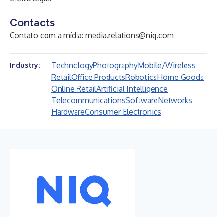
Contacts
Contato com a mídia:
media.relations@niq.com
Technology
Photography
Mobile/Wireless
Industry:
Retail
Office Products
Robotics
Home Goods
Online Retail
Artificial Intelligence
Telecommunications
Software
Networks
Hardware
Consumer Electronics