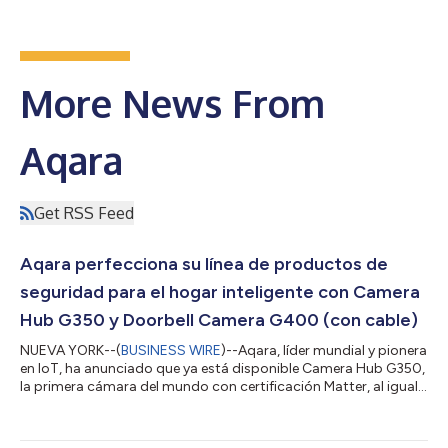
More News From
Aqara
Get RSS Feed
Aqara perfecciona su línea de productos de
seguridad para el hogar inteligente con Camera
Hub G350 y Doorbell Camera G400 (con cable)
NUEVA YORK--(
BUSINESS WIRE
)--Aqara, líder mundial y pionera
en IoT, ha anunciado que ya está disponible Camera Hub G350,
la primera cámara del mundo con certificación Matter, al igual
que Doorbell Camera G400 (con cable). Ambas amplían su
gama de seguridad de última generación para el hogar
inteligente y en conjunto, ofrecen una interoperabilidad