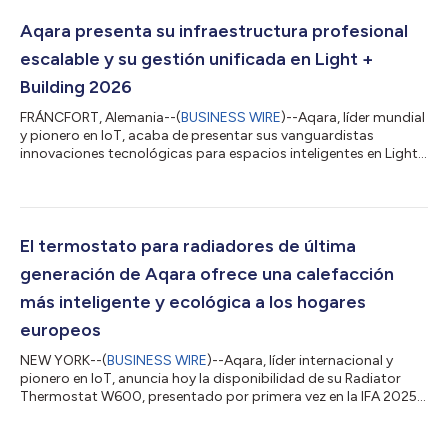
perfecta, supervisión inteligente y cobertura integral del hogar
para las casas inteligentes modernas. Camera Hub G350: La
Aqara presenta su infraestructura profesional
primera cámara del mundo co...
escalable y su gestión unificada en Light +
Building 2026
FRÁNCFORT, Alemania--(
BUSINESS WIRE
)--Aqara, líder mundial
y pionero en IoT, acaba de presentar sus vanguardistas
innovaciones tecnológicas para espacios inteligentes en Light
+ Building 2026 (pabellón 9.0, stand A50). Aqara ofrece una
visión general de un sistema integral que permite el control
inteligente de la iluminación, el ahorro energético y la seguridad
para espacios de uso profesional. Control inteligente a nivel de
sistema Aqara lanza una solución de sistema centralizado
El termostato para radiadores de última
pensado para...
generación de Aqara ofrece una calefacción
más inteligente y ecológica a los hogares
europeos
NEW YORK--(
BUSINESS WIRE
)--Aqara, líder internacional y
pionero en IoT, anuncia hoy la disponibilidad de su Radiator
Thermostat W600, presentado por primera vez en la IFA 2025.
Con funciones inteligentes como el cómodo control de la
temperatura, la regulación automática de la climatización y la