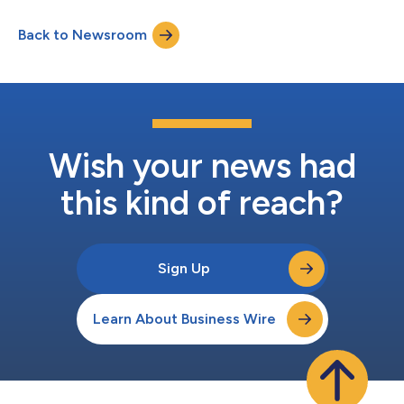
interoperabilidad perfecta entre los ecosistemas Matter con el
protocolo Thread/Zigbee, el W600 transforma los radiadores
Back to Newsroom
tradicionales en sistemas de calefacción inteligentes y
eficientes desde el punto...
Wish your news had
this kind of reach?
Sign Up
Learn About Business Wire