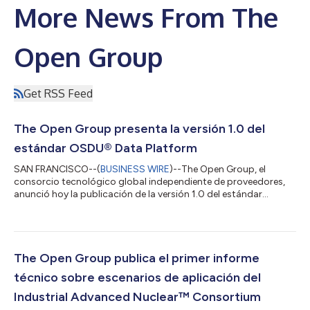
More News From The
Open Group
Get RSS Feed
The Open Group presenta la versión 1.0 del
estándar OSDU® Data Platform
SAN FRANCISCO--(
BUSINESS WIRE
)--The Open Group, el
consorcio tecnológico global independiente de proveedores,
anunció hoy la publicación de la versión 1.0 del estándar
OSDU® Data Platform. El nuevo estándar establece una base
estable y claramente definida para las capacidades de las
plataformas de datos, lo que favorece una mayor
interoperabilidad, uniformidad y confianza en toda la industria
energética. La versión 1.0 del estándar OSDU Data Platform fue
The Open Group publica el primer informe
diseñada para ayudar a las organizacione...
técnico sobre escenarios de aplicación del
Industrial Advanced Nuclear™ Consortium