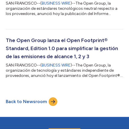
SAN FRANCISCO--(
BUSINESS WIRE
)--The Open Group, la
organización de estándares tecnológicos neutral respecto a
los proveedores, anunció hoy la publicación del Informe
Técnico sobre Escenarios de Aplicación del Industrial Advanced
Nuclear™ Consortium (IANC), que describe cómo se pueden
implementar las tecnologías nucleares avanzadas para
proporcionar calor y energía fiables y con bajas emisiones de
carbono en toda la industria pesada. El informe, impulsado por
The Open Group lanza el Open Footprint®
el IANC, una organización centrada e...
Standard, Edition 1.0 para simplificar la gestión
de las emisiones de alcance 1, 2 y 3
SAN FRANCISCO--(
BUSINESS WIRE
)--The Open Group, la
organización de tecnología y estándares independiente de
proveedores, anunció hoy el lanzamiento del Open Footprint®
Standard, Edition 1.0, que ayudará a las organizaciones a
simplificar la presentación de informes sobre emisiones de
alcance 1, 2 y 3. El nuevo estándar es el primer modelo abierto
de datos de emisiones que aborda los tres ámbitos,
Back to Newsroom
proporcionando un marco integral que permite a las
organizaciones recopilar y estandarizar datos de...