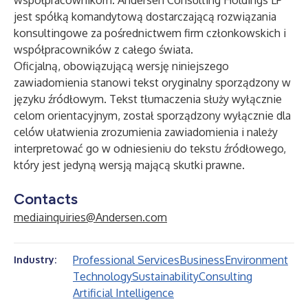
współpracownikom. Andersen Consulting Holdings LP
jest spółką komandytową dostarczającą rozwiązania
konsultingowe za pośrednictwem firm członkowskich i
współpracowników z całego świata.
Oficjalną, obowiązującą wersję niniejszego
zawiadomienia stanowi tekst oryginalny sporządzony w
języku źródłowym. Tekst tłumaczenia służy wyłącznie
celom orientacyjnym, został sporządzony wyłącznie dla
celów ułatwienia zrozumienia zawiadomienia i należy
interpretować go w odniesieniu do tekstu źródłowego,
który jest jedyną wersją mającą skutki prawne.
Contacts
mediainquiries@Andersen.com
Professional Services
Business
Environment
Industry:
Technology
Sustainability
Consulting
Artificial Intelligence