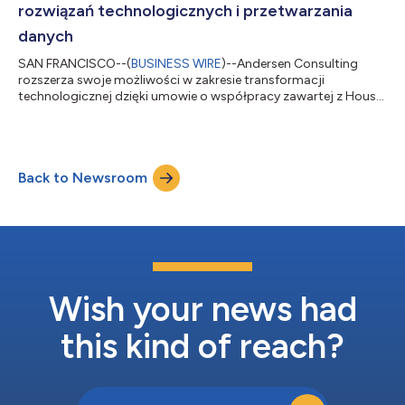
rozwiązań technologicznych i przetwarzania
danych
SAN FRANCISCO--(
BUSINESS WIRE
)--Andersen Consulting
rozszerza swoje możliwości w zakresie transformacji
technologicznej dzięki umowie o współpracy zawartej z House
of Code – globalną firmą z siedzibą w Stanach Zjednoczonych,
specjalizującą się w platformach opartych na danych,
automatyzacji oraz rozwiązaniach z zakresu sztucznej
inteligencji typu agentowego. Założona w 2001 roku firma
Back to Newsroom
House of Code opracowuje rozwiązania informatyczne i
świadczy usługi doradcze dla sektorów handlu energią oraz...
Wish your news had
this kind of reach?