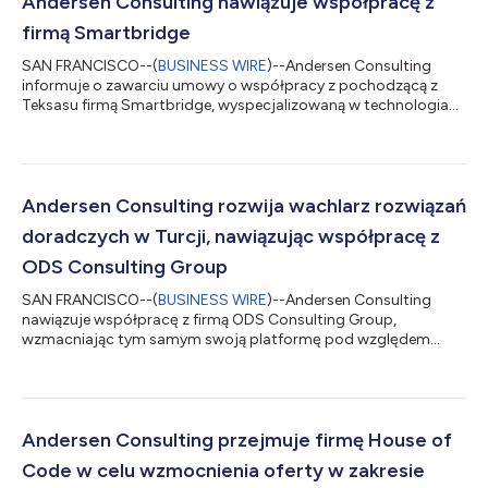
Andersen Consulting nawiązuje współpracę z
firmą Smartbridge
SAN FRANCISCO--(
BUSINESS WIRE
)--Andersen Consulting
informuje o zawarciu umowy o współpracy z pochodzącą z
Teksasu firmą Smartbridge, wyspecjalizowaną w technologiach
cyfrowych i AI; nawiązana współpraca pozwala organizacji
zwiększyć zdolności w dziedzinie analizy i danych, a także
rozszerzyć ofertę usług w zakresie cyfrowej transformacji.
Założona w 2003 r. firma Smartbridge pomaga organizacjom
w szybszej realizacji cyfrowej transformacji i modernizacji w
Andersen Consulting rozwija wachlarz rozwiązań
drodze cyfrowych innowacji, z wykorzys...
doradczych w Turcji, nawiązując współpracę z
ODS Consulting Group
SAN FRANCISCO--(
BUSINESS WIRE
)--Andersen Consulting
nawiązuje współpracę z firmą ODS Consulting Group,
wzmacniając tym samym swoją platformę pod względem
usług w dziedzinie cyfrowej transformacji, strategii
pozyskiwania talentów oraz doradztwa operacyjnego.
Założona w 2008 r.ODS Consulting Group z siedzibą w Turcji
świadczy usługi doradcze na rzecz organizacji dążących do
osiągnięcia rozwoju, pozyskania talentów i wykorzystania
Andersen Consulting przejmuje firmę House of
możliwości inwestycyjnych w Turcji oraz na rynkach
Code w celu wzmocnienia oferty w zakresie
międzynarodowych...