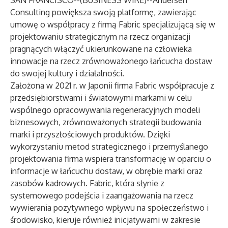
SAN FRANCISCO--(
BUSINESS WIRE
)--
Andersen
Consulting powiększa swoją platformę, zawierając
umowę o współpracy z firmą Fabric specjalizującą się w
projektowaniu strategicznym na rzecz organizacji
pragnących włączyć ukierunkowane na człowieka
innowacje na rzecz zrównoważonego łańcucha dostaw
do swojej kultury i działalności.
Założona w 2021 r. w Japonii firma Fabric współpracuje z
przedsiębiorstwami i światowymi markami w celu
wspólnego opracowywania regeneracyjnych modeli
biznesowych, zrównoważonych strategii budowania
marki i przyszłościowych produktów. Dzięki
wykorzystaniu metod strategicznego i przemyślanego
projektowania firma wspiera transformację w oparciu o
informacje w łańcuchu dostaw, w obrębie marki oraz
zasobów kadrowych. Fabric, która słynie z
systemowego podejścia i zaangażowania na rzecz
wywierania pozytywnego wpływu na społeczeństwo i
środowisko, kieruje również inicjatywami w zakresie