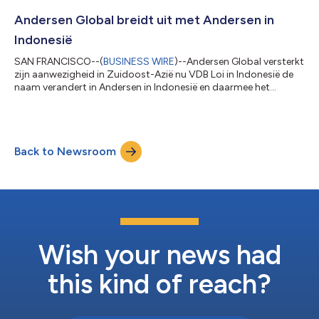
hoofdzetel van L+C is gevestigd in Duitsland, met een
aanwezigheid in Oostenrijk. Het bedrijf geeft advies aan grote
Andersen Global breidt uit met Andersen in
multinationals en bedrijven i...
Indonesië
SAN FRANCISCO--(
BUSINESS WIRE
)--Andersen Global versterkt
zijn aanwezigheid in Zuidoost-Azië nu VDB Loi in Indonesië de
naam verandert in Andersen in Indonesië en daarmee het
nieuwste lidkantoor van de organisatie wordt. Andersen in
Indonesië biedt fiscale en juridische adviesdiensten aan
multinationale ondernemingen en buitenlandse investeerders
die op de Indonesische markt actief zijn. Het kantoor
Back to Newsroom
combineert tientallen jaren marktervaring met een praktische
aanpak, zoals duidelijk en op maat...
Wish your news had
this kind of reach?