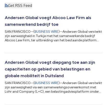
Get RSS Feed
Andersen Global voegt Abcoo Law Firm als
samenwerkend bedrijf toe
SAN FRANCISCO--(
BUSINESS WIRE
)--Andersen Global versterkt
zijn aanwezigheid in Turkije met het samenwerkende bedrijf
Abcoo Law Firm, ter uitbreiding van het bestaande platform
van de organisatie in het land met de toevoeging van juridische
capaciteiten. Abcoo werd in 2014 opgericht. Het bedrijf
adviseert lokale en internationale klanten aan de hand van een
ruim aanbod juridische diensten, met ervaring in bedrijfswezen
en M&A, vastgoed en bouw, oplossing van geschillen,
Andersen Global voegt diepgang toe aan zijn
tewerkstelling, nalev...
capaciteiten op gebied van belastingen en
globale mobiliteit in Duitsland
SAN FRANCISCO--(
BUSINESS WIRE
)--Andersen Global versterkt
zijn aanwezigheid via een samenwerkingsovereenkomst met
Lohr and Company (L+C), een belastingadviesplatform onder
leiding van experts dat praktische, reactieve oplossingen biedt
in naleving van de belastingwetgeving, grensoverschrijdende
belasting, globale mobiliteit en verrekeningsprijzen. De