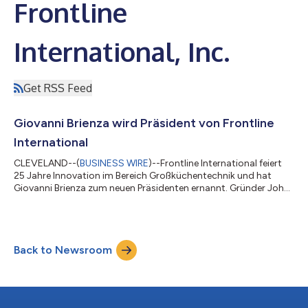
Frontline
International, Inc.
Get RSS Feed
Giovanni Brienza wird Präsident von Frontline
International
CLEVELAND--(
BUSINESS WIRE
)--Frontline International feiert
25 Jahre Innovation im Bereich Großküchentechnik und hat
Giovanni Brienza zum neuen Präsidenten ernannt. Gründer John
Palazzo wird weiterhin als CEO fungieren und sich auf die
strategische Ausrichtung und Initiativen für langfristiges
Wachstum konzentrieren. Frontline ist ein in den USA ansässiger
Hersteller von Systemen, die weltweit in Großküchen für die
Back to Newsroom
sichere und nachhaltige Handhabung von Fetten, Ölen und
ähnlichen Abscheidungen (...