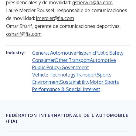
presidenciales y de movilidad:
gsherwin@fia.com
Laure Mercier Roussel, responsable de comunicaciones
de movilidad:
lmercier@fia.com
Omar Sharif, gerente de comunicaciones deportivas:
osharif@fia.com
General Automotive
Hispanic
Public Safety
Industry:
Consumer
Other Transport
Automotive
Public Policy/Government
Vehicle Technology
Transport
Sports
Environment
Sustainability
Motor Sports
Performance & Special Interest
FÉDÉRATION INTERNATIONALE DE L'AUTOMOBILE
(FIA)