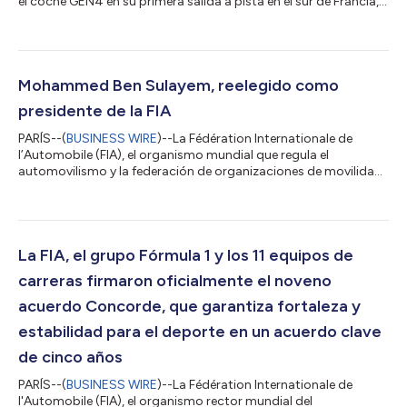
el coche GEN4 en su primera salida a pista en el sur de Francia,
en lo que constituye la señal de largada de una nueva era para
los deportes de motor eléctricos. Este flamante coche
competirá en la temporada 2026/27 del ABB FIA Formula E
World Championship. El comunicado en el idioma original es la
versión oficial y autorizada del mismo. Esta traducción es
Mohammed Ben Sulayem, reelegido como
solamente un medio de...
presidente de la FIA
PARÍS--(
BUSINESS WIRE
)--La Fédération Internationale de
l’Automobile (FIA), el organismo mundial que regula el
automovilismo y la federación de organizaciones de movilidad
a nivel global, confirma hoy que Mohammed Ben Sulayem ha
sido reelegido presidente de la FIA, tras la elección de su lista
presidencial por la asamblea general en Taskent, República de
Uzbekistán. Con este resultado, el presidente Mohammed Ben
Sulayem inicia su segundo mandato de cuatro años, luego de
La FIA, el grupo Fórmula 1 y los 11 equipos de
liderar un período de re...
carreras firmaron oficialmente el noveno
acuerdo Concorde, que garantiza fortaleza y
estabilidad para el deporte en un acuerdo clave
de cinco años
PARÍS--(
BUSINESS WIRE
)--La Fédération Internationale de
l'Automobile (FIA), el organismo rector mundial del