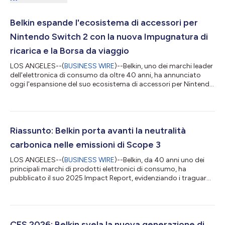
Belkin espande l'ecosistema di accessori per
Nintendo Switch 2 con la nuova Impugnatura di
ricarica e la Borsa da viaggio
LOS ANGELES--(
BUSINESS WIRE
)--Belkin, uno dei marchi leader
dell'elettronica di consumo da oltre 40 anni, ha annunciato
oggi l'espansione del suo ecosistema di accessori per Nintendo
Switch 2 con il lancio dell'Impugnatura di ricarica Gaming per
Nintendo Switch 2 e della Borsa da viaggio Gaming per
Nintendo Switch 2. In seguito al debutto di gennaio della
pluripremiata custodia di ricarica Pro, i nuovi accessori
ampliano il crescente portafoglio Gaming di Belkin, offrendo ai
Riassunto: Belkin porta avanti la neutralità
giocatori ancora pi...
carbonica nelle emissioni di Scope 3
LOS ANGELES--(
BUSINESS WIRE
)--Belkin, da 40 anni uno dei
principali marchi di prodotti elettronici di consumo, ha
pubblicato il suo 2025 Impact Report, evidenziando i traguardi
principali e riaffermando il suo impegno nella responsabilità
aziendale. Dopo aver raggiunto la neutralità carbonica nelle
emissioni di Scope 1 e Scope 2 nel 2025, l'azienda continua a
portare avanti la neutralità carbonica di Scope 3 attraverso le
capacità di valutazione del ciclo di vita potenziato e della
CES 2026: Belkin svela la nuova generazione di