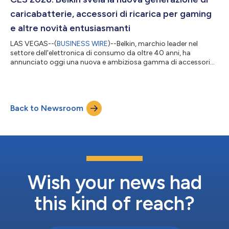
migliore rac...
caricabatterie, accessori di ricarica per gaming
e altre novità entusiasmanti
LAS VEGAS--(
BUSINESS WIRE
)--Belkin, marchio leader nel
settore dell'elettronica di consumo da oltre 40 anni, ha
annunciato oggi una nuova e ambiziosa gamma di accessori
progettati per alimentare, proteggere e migliorare i dispositivi
utilizzati dagli utenti per lavorare, giocare e connettersi. La
nuova collezione in presentazione al CES 2026 include power
bank avanzati, caricabatterie wireless Qi2 25W, un adattatore
Back to Newsroom
HDMI wireless per la condivisione dei contenuti e una custodia
di ricarica all'...
Wish your news had
this kind of reach?