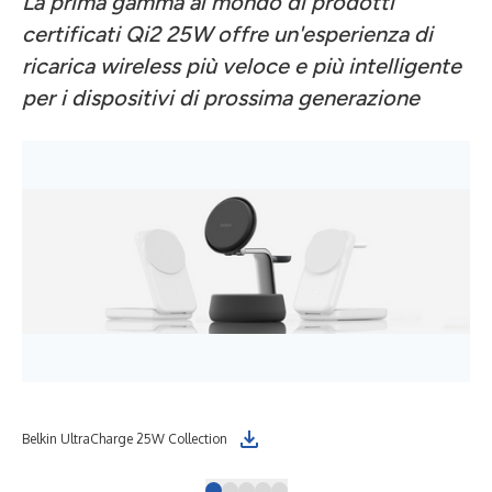
La prima gamma al mondo di prodotti
certificati Qi2 25W offre un'esperienza di
ricarica wireless più veloce e più intelligente
per i dispositivi di prossima generazione
Belkin UltraCharge 25W Collection
Bel