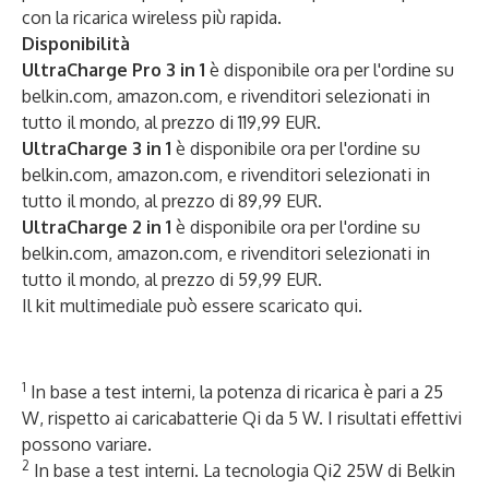
con la ricarica wireless più rapida.
Disponibilità
UltraCharge Pro 3 in 1
è disponibile ora per l'ordine su
belkin.com
, amazon.com, e rivenditori selezionati in
tutto il mondo, al prezzo di 119,99 EUR.
UltraCharge 3 in 1
è disponibile ora per l'ordine su
belkin.com
, amazon.com, e rivenditori selezionati in
tutto il mondo, al prezzo di 89,99 EUR.
UltraCharge 2 in 1
è disponibile ora per l'ordine su
belkin.com
, amazon.com, e rivenditori selezionati in
tutto il mondo, al prezzo di 59,99 EUR.
Il kit multimediale può essere scaricato
qui
.
1
In base a test interni, la potenza di ricarica è pari a 25
W, rispetto ai caricabatterie Qi da 5 W. I risultati effettivi
possono variare.
2
In base a test interni. La tecnologia Qi2 25W di Belkin