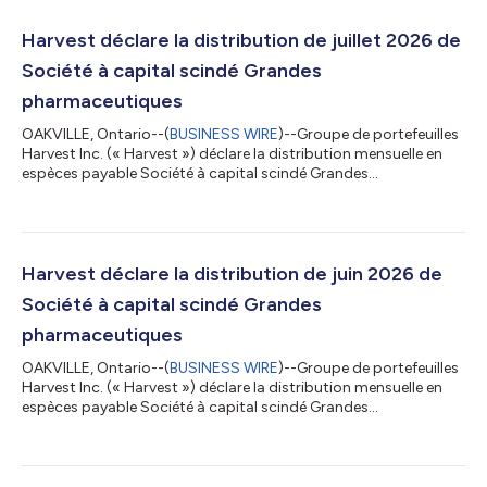
Harvest déclare la distribution de juillet 2026 de
Société à capital scindé Grandes
pharmaceutiques
OAKVILLE, Ontario--(
BUSINESS WIRE
)--Groupe de portefeuilles
Harvest Inc. (« Harvest ») déclare la distribution mensuelle en
espèces payable Société à capital scindé Grandes
pharmaceutiques de 0,1031 $ pour chaque action de catégorie
A (PRM:TSX) pour le mois se terminant le 31 juillet 2026. La
distribution est payable le 6 août 2026 aux actionnaires de
catégorie A inscrits à la clôture d'activité au 31 juillet 2026. Pour
plus d'informations : veuillez visiter
Harvest déclare la distribution de juin 2026 de
www.harvestportfolios.com, envoyer u...
Société à capital scindé Grandes
pharmaceutiques
OAKVILLE, Ontario--(
BUSINESS WIRE
)--Groupe de portefeuilles
Harvest Inc. (« Harvest ») déclare la distribution mensuelle en
espèces payable Société à capital scindé Grandes
pharmaceutiques de 0,1031 $ pour chaque action de catégorie
A (PRM:TSX) pour le mois se terminant le 30 juin 2026. La
distribution est payable le 6 juillet 2026 aux actionnaires de
catégorie A inscrits à la clôture d'activité au 30 juin 2026.