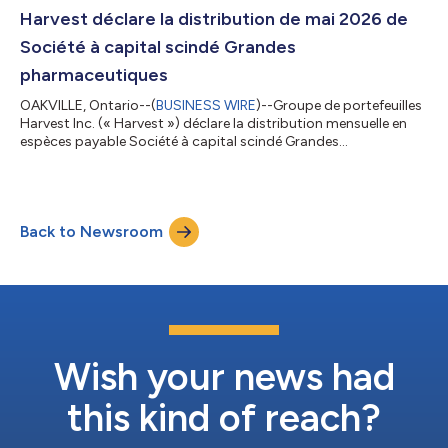
Harvest déclare également la distribution en espèces
Harvest déclare la distribution de mai 2026 de
trimestrielle payable pour Soc...
Société à capital scindé Grandes
pharmaceutiques
OAKVILLE, Ontario--(
BUSINESS WIRE
)--Groupe de portefeuilles
Harvest Inc. (« Harvest ») déclare la distribution mensuelle en
espèces payable Société à capital scindé Grandes
pharmaceutiques de 0,1031 $ pour chaque action de catégorie
A (PRM:TSX) pour le mois se terminant le 31 mai 2026. La
distribution est payable le 5 juin 2026 aux actionnaires de
catégorie A inscrits à la clôture d'activité au 29 mai 2026. Pour
Back to Newsroom
plus d'informations : veuillez visiter
www.harvestportfolios.com, envoyer un courri...
Wish your news had
this kind of reach?