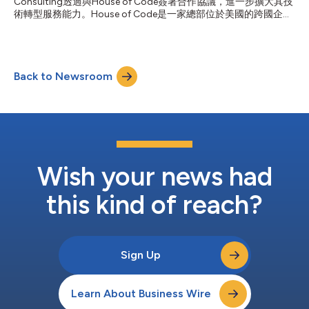
Consulting透過與House of Code簽署合作協議，進一步擴大其技
作使我們能夠擴大能力，在技術、人才和全球擴張方面為客戶提供
術轉型服務能力。House of Code是一家總部位於美國的跨國企
更具綜合性的解決方案。」 Andersen全球董事長兼執行長Mark L.
業，專注於資料驅動的平台、自動化和代理式AI解決方案。 House
Vorsatz表示：「正在經歷轉型的企業需要的...
of Code成立於2001年，致力於為能源交易與金融服務領域開發軟
體解決方案並提供顧問服務，客戶涵蓋避險基金、私募股權公司和
公用事業公司。該公司在能源交易與風險管理方面擁有深厚的專業
Back to Newsroom
知識，能夠為企業提供系統實施、業務轉型、資料自動化和AI驅動
的工作流程現代化等方面的支援。其專有的整合式法規遵循企業平
台(EPIC)能夠簡化資料管理、實現報告流程自動化、提升跨企業系
統的營運透明度，並為建構智慧代理式工作流程奠定基礎。 House
of Code執行長Neil Shah表示：「我們在因應每一項挑戰時，都專
注於清晰度、效率和可衡量的成果。透過此次合作，我們不僅能夠
擴大規模、更好地服務於大中型企業，同時還能繼續發展和強化自
身能力。」 Andersen全球董事長兼執行長Mark L. Vorsatz表...
Wish your news had
this kind of reach?
Sign Up
Learn About Business Wire