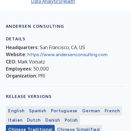
Data Analytics
Health
ANDERSEN CONSULTING
DETAILS
Headquarters:
San Francisco, CA, US
Website:
https://www.andersenconsulting.com
CEO:
Mark Vorsatz
Employees:
50,000
Organization:
PRI
RELEASE VERSIONS
English
Spanish
Portuguese
German
French
Italian
Dutch
Danish
Polish
Chinese Traditional
Chinese Simplified