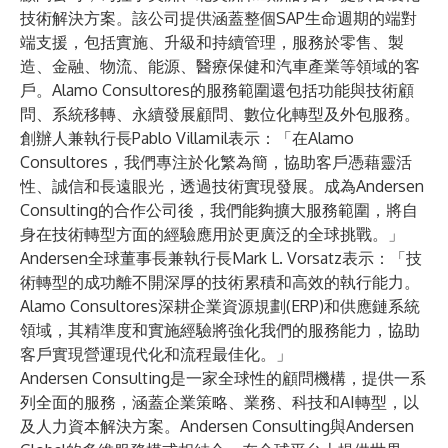
技術解決方案。該公司提供涵蓋整個SAP生命週期的端對
端支援，包括實施、升級和持續管理，服務於零售、製
造、金融、物流、能源、醫療保健和汽車產業等領域的客
戶。Alamo Consultores的服務範圍還包括功能與技術顧
問、系統移轉、永續發展顧問、數位化轉型及外包服務。
創辦人兼執行長Pablo Villamil表示：「在Alamo
Consultores，我們專注於化繁為簡，協助客戶憑藉靈活
性、誠信和長遠眼光，透過技術實現發展。成為Andersen
Consulting的合作公司後，我們能夠擴大服務範圍，將自
身在技術轉型方面的經驗應用於更廣泛的全球挑戰。」
Andersen全球董事長兼執行長Mark L. Vorsatz表示：「技
術轉型的成功離不開深厚的技術累積和高效的執行能力。
Alamo Consultores深耕企業資源規劃(ERP)和供應鏈系統
領域，其精準度和實施經驗將強化我們的服務能力，協助
客戶實現營運現代化和流程最佳化。」
Andersen Consulting
是一家全球性的顧問機構，提供一系
列全面的服務，涵蓋企業策略、業務、科技和AI轉型，以
及人力資本解決方案。Andersen Consulting與
Andersen