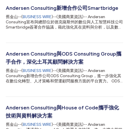
Andersen Consulting新增合作公司Smartbridge
舊金山--(
BUSINESS WIRE
)--(美國商業資訊)-- Andersen
Consulting宣布與總部位於德克薩斯州的數位與人工智慧科技公司
Smartbridge簽署合作協議，藉此強化其在資料與分析，以及數位
轉型服務方面的能力。 Smartbridge成立於2003年，透過數位創
新、人工智慧、資料與分析，以及應用程式現代化服務，協助企業
加速數位轉型並實現營運現代化。公司客戶涵蓋石油與天然氣、醫
療科技及餐飲業等領域，透過整合諮詢與技術服務，助力企業實現
轉型與成長。Smartbridge利用與頂尖技術供應商的策略性合作，
Andersen Consulting與ODS Consulting Group攜
協助企業整合資料、完善決策，並加速實現商業成果。 「當今企
手合作，深化土耳其顧問解決方案
業正致力於加速數位與人工智慧轉型，並尋求將創新轉化為可量化
商業價值的實用方法。」Smartbridge執行長Sri Raju表示，「我
舊金山--(
BUSINESS WIRE
)--(美國商業資訊)-- Andersen
們的團隊致力於協助客戶加速現代化，並建立向其客戶提供卓越體
Consulting新增合作公司ODS Consulting Group，進一步強化其
驗，並為股東創造財務成長所需的能力。透過與Andersen
在數位化轉型、人才策略和營運顧問服務方面的平台實力。 ODS
Consulting合作，我們拓展並深化了自身能力，使Smartbridge能
Consulting Group成立於2008年，總部位於土耳其，為尋求在土
為具備全球營運能力的客戶提供整合式的端對端服務。」
耳其及國際市場獲得成長、人才和投資機會的企業提供顧問服務。
「Smartbridge一...
該公司透過國際業務發展與出口顧問、招募與人才管理解決方案以
及投資顧問服務來支援客戶，協助企業擴大業務營運、開拓新市
場、吸引優秀人才，並駕馭土耳其的商業環境。憑藉跨領域的方法
Andersen Consulting與House of Code攜手強化
和深厚的本地專長，ODS提供量身打造的策略，推動永續成長和長
技術與資料解決方案
期價值創造。 ODS Consulting Group共同創辦人Onur Seçkin表
示：「自成立以來，我們一直專注於透過策略洞察與務實執行相結
舊金山--(
BUSINESS WIRE
)--(美國商業資訊)-- Andersen
合的方式，協助企業實現永續成長。與Andersen Consulting的合