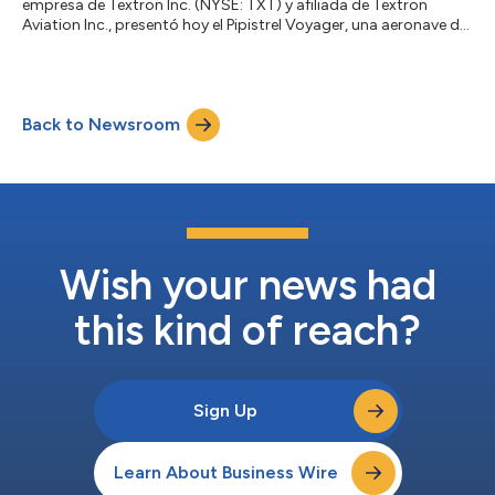
empresa de Textron Inc. (NYSE: TXT) y afiliada de Textron
Aviation Inc., presentó hoy el Pipistrel Voyager, una aeronave de
entrenamiento de nueva generación que amplía las
capacidades de las escuelas de vuelo y mantiene la eficiencia y
la simplicidad que caracterizan a Pipistrel para propietarios y
operadores. Diseñado para responder a las nuevas necesidades
Back to Newsroom
de la formación de pilotos, el Voyager también se ajusta a los
futuros requisitos de...
Wish your news had
this kind of reach?
Sign Up
Learn About Business Wire