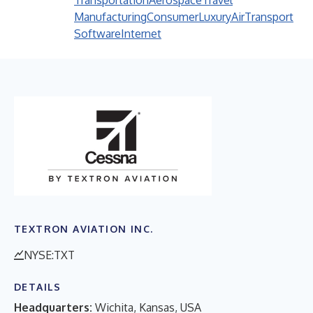
Transportation
Aerospace
Travel
Manufacturing
Consumer
Luxury
Air
Transport
Software
Internet
TEXTRON AVIATION INC.
NYSE:TXT
DETAILS
Headquarters:
Wichita, Kansas, USA