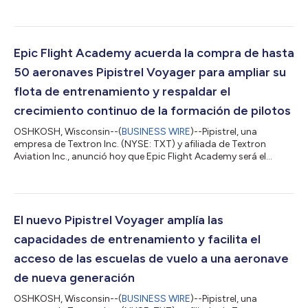
Citation CJ3 Gen3, un avance clave en el proceso de
certificación de este jet ligero. Con este logro, los tres modelos
Citation de nueva generación —CJ4 Gen3, CJ3 Gen3 y M2 Gen3
— ya forman parte del programa de ensayos en vuelo, lo que
refleja el continuo avance de la familia de jets ligeros Citation.
Epic Flight Academy acuerda la compra de hasta
"Este logro...
50 aeronaves Pipistrel Voyager para ampliar su
flota de entrenamiento y respaldar el
crecimiento continuo de la formación de pilotos
OSHKOSH, Wisconsin--(
BUSINESS WIRE
)--Pipistrel, una
empresa de Textron Inc. (NYSE: TXT) y afiliada de Textron
Aviation Inc., anunció hoy que Epic Flight Academy será el
cliente de lanzamiento del Pipistrel Voyager durante la
conferencia de prensa de Textron Aviation en EAA AirVenture
2026. La compañía firmó un acuerdo de compra por hasta 50
aeronaves Voyager, que contempla una orden inicial de 10
entregas a partir de 2027, además de opciones para adquirir
El nuevo Pipistrel Voyager amplía las
hasta 20 aeronaves adicionales en 2028...
capacidades de entrenamiento y facilita el
acceso de las escuelas de vuelo a una aeronave
de nueva generación
OSHKOSH, Wisconsin--(
BUSINESS WIRE
)--Pipistrel, una