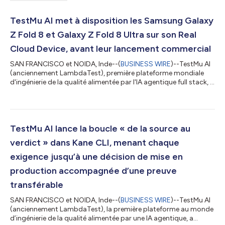
TestMu AI met à disposition les Samsung Galaxy
Z Fold 8 et Galaxy Z Fold 8 Ultra sur son Real
Cloud Device, avant leur lancement commercial
SAN FRANCISCO et NOIDA, Inde--(
BUSINESS WIRE
)--TestMu AI
(anciennement LambdaTest), première plateforme mondiale
d'ingénierie de la qualité alimentée par l'IA agentique full stack, a
annoncé que les Samsung Galaxy Z Fold8 et Galaxy Z Fold8
Ultra sont désormais disponibles pour être testés sur son Real
Device Cloud. Les deux appareils, présentés lors de l'événement
Galaxy Unpacked de Samsung, fonctionnent sous Android 17
avec One UI 9 et sont accessibles pour des tests en live et des
TestMu AI lance la boucle « de la source au
tests autom...
verdict » dans Kane CLI, menant chaque
exigence jusqu’à une décision de mise en
production accompagnée d’une preuve
transférable
SAN FRANCISCO et NOIDA, Inde--(
BUSINESS WIRE
)--TestMu AI
(anciennement LambdaTest), la première plateforme au monde
d’ingénierie de la qualité alimentée par une IA agentique, a