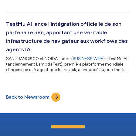
introduit une boucle « de la source au verdict » dans Kane CLI,
son outil de test en langage naturel. S’appuyant sur l’évolution
de Kane CLI, qui était à l’origine un outil d’automatisation de
navigateur, cette boucle accompagne une exigence produit
jusqu’à la décision de mise en production : elle rédige les tests,
TestMu AI lance l'intégration officielle de son
les e...
partenaire n8n, apportant une véritable
infrastructure de navigateur aux workflows des
agents IA
SAN FRANCISCO et NOIDA, Inde--(
BUSINESS WIRE
)--TestMu AI
(anciennement LambdaTest), première plateforme mondiale
d'ingénierie d'IA agentique full-stack, a annoncé aujourd'hui le
lancement de l'intégration officielle de TestMu AI Agent en tant
que partenaire n8n, l'une des plateformes d'automatisation des
workflows à la croissance la plus rapide pour les agents IA et
l'automatisation d'entreprise. Accessible comme nœud
Back to Newsroom
communautaire vérifié et partenaire n8n, l'intégration de
TestMu AI Agent per...