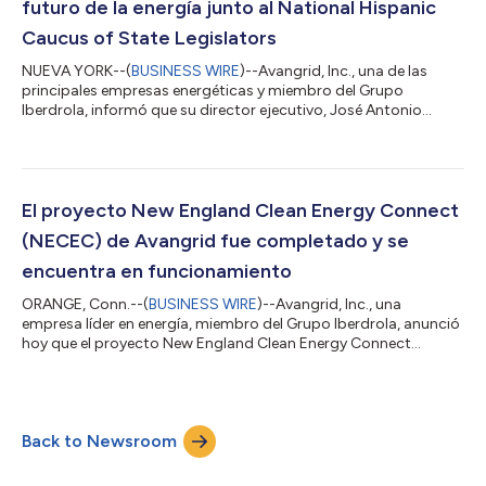
futuro de la energía junto al National Hispanic
Caucus of State Legislators
NUEVA YORK--(
BUSINESS WIRE
)--Avangrid, Inc., una de las
principales empresas energéticas y miembro del Grupo
Iberdrola, informó que su director ejecutivo, José Antonio
Miranda, participó en una charla en el marco de la reunión de
primavera del National Hispanic Caucus of State Legislators
(NHCSL). En ese contexto, Miranda analizó junto a legisladores
hispanos de distintos estados temas clave como la
confiabilidad del sistema eléctrico, el crecimiento sostenido de
El proyecto New England Clean Energy Connect
la demanda de energía y el desa...
(NECEC) de Avangrid fue completado y se
encuentra en funcionamiento
ORANGE, Conn.--(
BUSINESS WIRE
)--Avangrid, Inc., una
empresa líder en energía, miembro del Grupo Iberdrola, anunció
hoy que el proyecto New England Clean Energy Connect
(NECEC) fue completado y está listo para operar. El NECEC se
posiciona como una de las mayores fuentes de energía estable
de la región, lo que fortalece la confiabilidad de la red y reduce
los costos de energía. La fecha de inicio de operación comercial
Back to Newsroom
del proyecto es el 16 de enero de 2026. Con la incorporación de
1200 megavati...