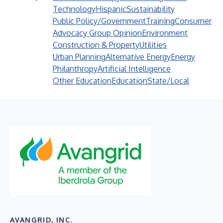
Technology
Hispanic
Sustainability
Public Policy/Government
Training
Consumer
Advocacy Group Opinion
Environment
Construction & Property
Utilities
Urban Planning
Alternative Energy
Energy
Philanthropy
Artificial Intelligence
Other Education
Education
State/Local
AVANGRID, INC.