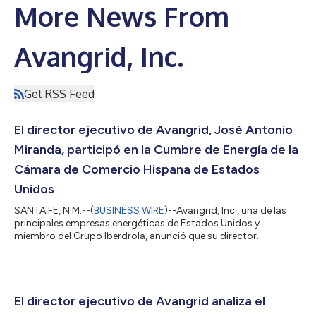
More News From
Avangrid, Inc.
Get RSS Feed
El director ejecutivo de Avangrid, José Antonio
Miranda, participó en la Cumbre de Energía de la
Cámara de Comercio Hispana de Estados
Unidos
SANTA FE, N.M.--(
BUSINESS WIRE
)--Avangrid, Inc., una de las
principales empresas energéticas de Estados Unidos y
miembro del Grupo Iberdrola, anunció que su director
ejecutivo, José Antonio Miranda, participó del debate sobre el
desafío persistente de la asequibilidad energética durante la
Cumbre de Energía 2026 de la Cámara de Comercio Hispana de
Estados Unidos (USHCC), realizada del 20 al 22 de abril en
Santa Fe, Nuevo México. “Las inversiones estratégicas en
El director ejecutivo de Avangrid analiza el
infraestructura son la manera de...