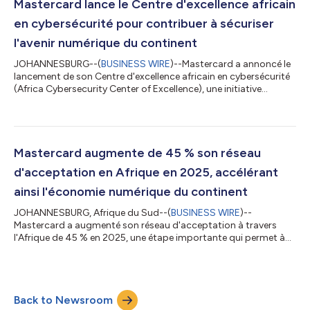
Mastercard lance le Centre d'excellence africain
en cybersécurité pour contribuer à sécuriser
l'avenir numérique du continent
JOHANNESBURG--(
BUSINESS WIRE
)--Mastercard a annoncé le
lancement de son Centre d'excellence africain en cybersécurité
(Africa Cybersecurity Center of Excellence), une initiative
panafricaine conçue pour renforcer la cyberrésilience, favoriser
la collaboration et contribuer à préserver la confiance qui
constitue le socle de l'économie numérique en pleine expansion
de l'Afrique. Cette annonce a été faite à l'occasion de la visite en
Afrique du Sud et au Nigeria du directeur général de
Mastercard augmente de 45 % son réseau
Mastercard,...
d'acceptation en Afrique en 2025, accélérant
ainsi l'économie numérique du continent
JOHANNESBURG, Afrique du Sud--(
BUSINESS WIRE
)--
Mastercard a augmenté son réseau d'acceptation à travers
l'Afrique de 45 % en 2025, une étape importante qui permet à
des millions de consommateurs et de petites entreprises
supplémentaires de rejoindre l'économie numérique en pleine
expansion du continent. Cette progression accélérée souligne
les progrès importants réalisés en matière de paiements
Back to Newsroom
numériques, de technologie et d'innovation en Afrique, une