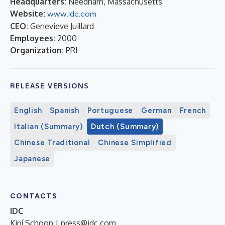
Headquarters:
Needham, Massachusetts
Website:
www.idc.com
CEO:
Genevieve Juillard
Employees:
2000
Organization:
PRI
RELEASE VERSIONS
English
Spanish
Portuguese
German
French
Italian (Summary)
Dutch (Summary)
Chinese Traditional
Chinese Simplified
Japanese
CONTACTS
IDC
Kiní Schoop |
press@idc.com