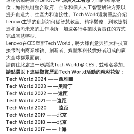
這場活動將展示Lenovo在
混合人工智慧
方面的領導地
位，如何無縫整合政府、企業和個人人工智慧解決方案以
提升創造力、生產力和連接性。Tech World還將重點介紹
Lenovo主導的創新如何從智慧教室、精準醫療，到敏捷製
造和面向未來的工作場所，加速各行各業以負責任的方式
完成智慧轉型。
Lenovo在CES舉辦Tech World，將大膽創意與強大科技直
接帶到由商業領袖、創新者、媒體和科技愛好者組成的廣
大全球群眾面前。
請前往
此處
進一步認識Tech World @ CES，並報名參加。
請點選以下連結觀賞歷屆Tech World活動的精彩花絮：
Tech World 2024
——西雅圖
Tech World 2023
——奧斯丁
Tech World 2022
——遠距
Tech World 2021
——遠距
Tech World 2020
——遠距
Tech World 2019
——北京
Tech World 2018
——北京
Tech World 2017
——上海