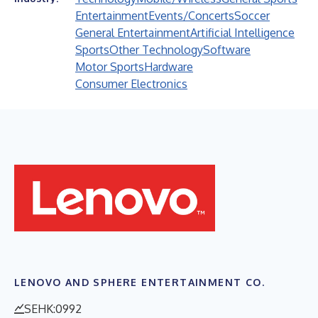
Entertainment
Events/Concerts
Soccer
General Entertainment
Artificial Intelligence
Sports
Other Technology
Software
Motor Sports
Hardware
Consumer Electronics
LENOVO AND SPHERE ENTERTAINMENT CO.
SEHK:0992