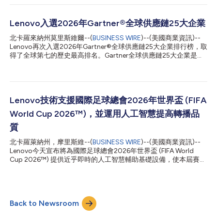
視角讓他們彷彿置身球場。 由 Lenovo AI 驅動的 Referee View 促
成了此一前所未見的賽事視角，為觀眾帶來從裁判角度出發的第一
人稱觀賽體驗。 該研究進一步發現： 超過四分之三 (76%) 的 FIFA
Lenovo入選2026年Gartner®全球供應鏈25大企業
World Cup™ 觀眾看過或聽過 Referee View，且 91% 表示貼近比
北卡羅來納州莫里斯維爾--(
BUSINESS WIRE
)--(美國商業資訊)--
賽的視角深具吸引力。 88% 表示流暢、穩定的畫面是觀看體育賽
Lenovo再次入選2026年Gartner®全球供應鏈25大企業排行榜，取
事轉播的關鍵，且幾乎所有球迷 (98%) 都表示清晰畫質是觀看本
得了全球第七的歷史最高排名。Gartner全球供應鏈25大企業是全
屆 FIFA World Cup™ 的重要因素。 球迷對未來貼近比賽的觀賽方
球知名年度權威排行榜，旨在表揚世界頂尖的供應鏈管理企業。該
式高度感興趣，91% 期望看到更多能創造沉浸式或貼近比賽現場之
排行榜已連續發表22年，旨在辨識、表揚並展示供應鏈管理的卓越
體育直播體驗的科技。 一位來自印度的 X 世代女性受訪者表示：
典範。供應鏈團隊利用該排行榜衡量自身績效、推動營運轉型並引
「導入具備 Lenov...
領未來發展。此前，Lenovo在2025年、2024年和2023年的排名
分別為第八、第十和第八。 AI建構更強的供應鏈韌性 在過去12個
Lenovo技術支援國際足球總會2026年世界盃 (FIFA
月中，受關稅、零組件短缺及地緣政治緊張局勢的影響，全球供應
World Cup 2026™)，並運用人工智慧提高轉播品
鏈遭遇了前所未見的衝擊。Lenovo在這些充滿挑戰的環境中所展
現出的優勢，在於其能夠憑藉全球供應鏈背後的AI基礎設施，提升
質
企業在速度和規模上的韌性、適應力與執行力。 在過去一年中，
北卡羅萊納州，摩里斯維--(
BUSINESS WIRE
)--(美國商業資訊)--
Lenovo升級了其供應鏈智慧「數位神經系統」，開發出iChain這
Lenovo今天宣布將為國際足球總會2026年世界盃 (FIFA World
一持續學習編排系統，以協調全球數千家供應商和30多個製造基
Cup 2026™) 提供近乎即時的人工智慧輔助基礎設備，使本屆賽事
地。iChain為Lenovo的供應鏈營運帶來了實實在在的成果，包括
內容除了倚靠傳統有線及衛星方式傳送之外，也能夠透過超低延遲
決策速度提升60%，實現近乎即時...
的網路協定電視 (Internet Protocol Television, IPTV) 轉播、智慧化
內容並跨活動生態系統及營運範疇制定關鍵任務決策。 這項全球
最大的體育盛事在今年打破過往規模紀錄，共有三個主辦國、號召
Back to Newsroom
48支球隊，預計將吸引60億名球迷。其即時、全天候的環境力求
達到最高水準，讓FIFA、轉播商和賽事營運商都能從中獲益。