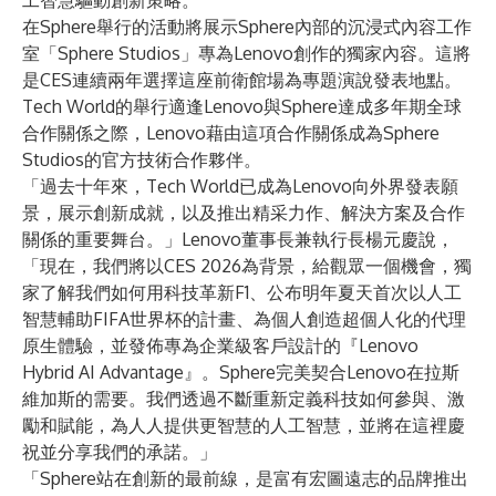
工智慧驅動創新策略。
在Sphere舉行的活動將展示Sphere內部的沉浸式內容工作
室「Sphere Studios」專為Lenovo創作的獨家內容。這將
是CES連續兩年選擇這座前衛館場為專題演說發表地點。
Tech World的舉行適逢Lenovo與Sphere達成多年期全球
合作關係之際，Lenovo藉由這項合作關係成為Sphere
Studios的官方技術合作夥伴。
「過去十年來，Tech World已成為Lenovo向外界發表願
景，展示創新成就，以及推出精采力作、解決方案及合作
關係的重要舞台。」Lenovo董事長兼執行長楊元慶說，
「現在，我們將以CES 2026為背景，給觀眾一個機會，獨
家了解我們如何用科技革新F1、公布明年夏天首次以人工
智慧輔助FIFA世界杯的計畫、為個人創造超個人化的代理
原生體驗，並發佈專為企業級客戶設計的『Lenovo
Hybrid AI Advantage』。Sphere完美契合Lenovo在拉斯
維加斯的需要。我們透過不斷重新定義科技如何參與、激
勵和賦能，為人人提供更智慧的人工智慧，並將在這裡慶
祝並分享我們的承諾。」
「Sphere站在創新的最前線，是富有宏圖遠志的品牌推出