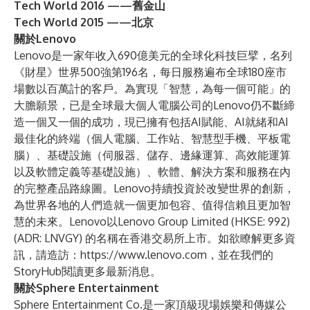
Tech World 2016
——舊金山
Tech World 2015
——北京
關於Lenovo
Lenovo是一家年收入690億美元的全球化科技巨擘，名列
《財星》世界500強第196名，每日服務遍布全球180座市
場數以百萬計的客戶。為實現「智慧，為每一個可能」的
大膽願景，已是全球最大個人電腦公司的Lenovo仍不斷締
造一個又一個的成功，現已擁有包括AI賦能、AI就緒和AI
最佳化的終端（個人電腦、工作站、智慧型手機、平板電
腦）、基礎設施（伺服器、儲存、邊緣運算、高效能運算
以及軟體定義等基礎設施）、軟體、解決方案和服務在內
的完整產品路線圖。Lenovo持續投資於改變世界的創新，
為世界各地的人們造就一個更加包容、值得信賴且更加智
慧的未來。Lenovo以Lenovo Group Limited (HKSE: 992)
(ADR: LNVGY) 的名稱在香港交易所上市。如欲瞭解更多資
訊，請造訪：
https://www.lenovo.com
，並在我們的
StoryHub
閱讀更多最新消息。
關於Sphere Entertainment
Sphere Entertainment Co.是一家頂級現場娛樂和傳媒公