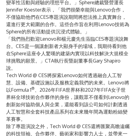
變革性活動與經驗的理想平台。」Sphere總裁暨營運長
Jennifer Koester表示，「我們很榮幸能與Lenovo合作，
不僅協助他們在CES專題演說期間將想法推上真實舞台，
還進行更大範圍的合作。這些合作旨在利用Lenovo技術為
Sphere的所有活動提供沉浸式體驗。」
「我們熱烈歡迎Lenovo和楊元慶先生蒞臨CES專題演說舞
台。CES是一個讓創新者大顯身手的場域，我期待看到他
在Sphere這座令人驚嘆的建築內實現以科技解決大規模全
球挑戰的願景。」CTA執行長暨副董事長Gary Shapiro
說。
Tech World @ CES將探索Lenovo如何透過融合人工智
慧、設備、基礎設施以及服務定義我們的未來。Lenovo將
®
以Formula 1
、2026年FIFA世界杯和2027年FIFA女子世
界杯全球技術合作夥伴的身份，讓觀眾不僅看到Lenovo的
創新如何協助個人與企業，還能看到該公司如何計劃透過
人工智慧和全套科技產品系列在未來幾年間為運動粉絲變
革賽事。
除了專題演說之外，Tech World @ CES還將匯聚高瞻遠矚
的科技領袖、合作夥伴、藝術家和影響力人士，並帶來一