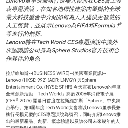
Lenovo董事長兼執行長楊元慶將在CES會上發
表專題演說，在知名地標性建築內舉辦的全球
最大科技盛會中介紹如何為人人提供更智慧的
®
人工智慧，並展示Lenovo為FIFA和Formula 1
等進行的創新。
Lenovo將在Tech World CES專題演說中讓外
界認識該公司身為Sphere Studios官方技術合
作夥伴的角色
拉斯維加斯--(
BUSINESS WIRE
)--
(美國商業資訊)--
Lenovo (HKSE: 992) (ADR: LNVGY) 與Sphere
Entertainment Co. (NYSE: SPHR) 今天宣布Lenovo的年度
全球創新活動「Tech World」將於2006年消費電子展
®
(CES
2026) 開幕日首度在拉斯維加斯「Sphere」中央舞
台舉行。第11屆年度Tech World大會將以Lenovo董事長兼
執行長楊元慶的CES專題演說為號召，同時介紹Lenovo推
出的最新產品、創新、概念驗證以及該公司未來幾年的人