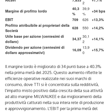
Ricavi
7,833
+7,1%
2
40,3
39,9
Margine di profitto lordo
+34 bps
%
%
EBIT
709
626
+13,3%
Profitto attribuibile ai proprietari della
628
550
+14,2%
Società
Utile base per azione (centesimi di
30,1
34,37
+14,1%
dollaro)
2
Dividendo per azione (centesimi di
13,9
16,09
+15,7%
dollaro approssimativi)
0
Il margine lordo è migliorato di 34 punti base a 40.3%
nella prima metà del 2025. Questo aumento riflette le
efficienze operative realizzate nei suoi marchi di
consumo, dove TTI si è concentrata sulla redditività,
l'impatto misto positivo dalla crescita della sua attività
ad alto margine MILWAUKEE e dai miglioramenti della
produttività catturati nella sua intera rete di produzione
e approvvigionamento. L'EBIT per la prima metà del