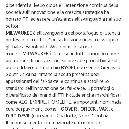
dipendenti a livello globale, l'attenzione continua della
società sull'innovazione e la crescita strategica ha
portato TTI ad essere un'azienda all'avanguardia nei suoi
settori.
MILWAUKEE
è all'avanguardia del portafoglio di utensili
professionali di TTI. Con la divisione ricerca e sviluppo
globale a Brookfield, Wisconsin, lo storico
marchio
MILWAUKEE
è famoso in tutto il mondo come
promotore di innovazione, sicurezza e produttività sul
posto di lavoro. Il marchio
RYOBI
, con sede a Greenville,
South Carolina, rimane la scelta preferita degli
appassionati del fai-da-te, e continua a stabilire lo
standard nell'innovazione del fai-da-te. Il portafoglio
diversificato dei brand di TTI include anche marchi fidati
come AEG, EMPIRE, HOMELITE, e importanti nomi nella
cura dei pavimenti come
HOOVER
,
ORECK
,
VAX
, e
DIRT DEVIL
(con sede a Charlotte, North Carolina).
Il riconoscimento internazionale e il rinomato