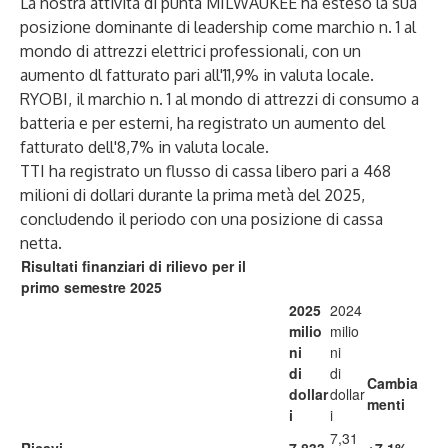
La nostra attività di punta MILWAUKEE ha esteso la sua
posizione dominante di leadership come marchio n. 1 al
mondo di attrezzi elettrici professionali, con un
aumento dl fatturato pari all'11,9% in valuta locale.
RYOBI, il marchio n. 1 al mondo di attrezzi di consumo a
batteria e per esterni, ha registrato un aumento del
fatturato dell'8,7% in valuta locale.
TTI ha registrato un flusso di cassa libero pari a 468
milioni di dollari durante la prima metà del 2025,
concludendo il periodo con una posizione di cassa
netta.
Risultati finanziari di rilievo per il
primo semestre 2025
2025
2024
milio
milio
ni
ni
di
di
Cambia
dollar
dollar
menti
i
i
7,31