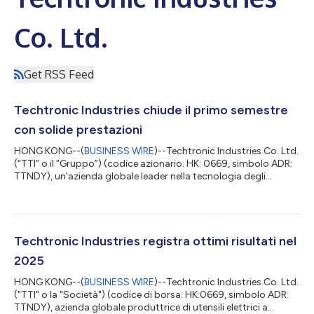
Co. Ltd.
Get RSS Feed
Techtronic Industries chiude il primo semestre
con solide prestazioni
HONG KONG--(
BUSINESS WIRE
)--Techtronic Industries Co. Ltd.
(“TTI” o il “Gruppo”) (codice azionario: HK: 0669, simbolo ADR:
TTNDY), un'azienda globale leader nella tecnologia degli
attrezzi cordless professionali, degli elettroutensili per il fai-da-
te e per gli spazi esterni, per la cura dei pavimenti e la pulizia, è
lieta di annunciare i suoi risultati per il periodo di sei mesi
conclusosi il 30 giugno 2026. Il Gruppo ha registrato risultati
da record nei primi sei mesi del 2026, con un aument...
Techtronic Industries registra ottimi risultati nel
2025
HONG KONG--(
BUSINESS WIRE
)--Techtronic Industries Co. Ltd.
("TTI" o la "Società") (codice di borsa: HK:0669, simbolo ADR:
TTNDY), azienda globale produttrice di utensili elettrici a