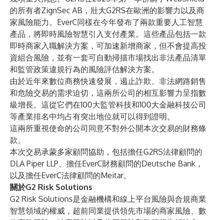
的所有者ZignSec AB，壯大G2RS在歐洲的影響力以及商
家風險能力。EverC同樣在今年發布了兩款重要人工智慧
產品，將即時風險智慧引入支付產業。這些產品包括一款
即時商家入職解決方案，可加速新增商家，但不會提高投
資組合風險，並有一套可自動掃描市場找出非法產品清單
和監管政策違規行為的風險評估解決方案。
由於近年來數位商務快速發展，遏止詐欺、非法網路銷售
和危險交易的需求迫切，這兩所公司的相互影響力呈指數
級增長。這從它們在100大監管科技和100大金融科技公司
等產業排名中均占有突出地位就可以得到證明。
這兩所重視使命的公司同意不對外公開本次交易的財務條
款。
本次交易承蒙多家顧問協助，包括擔任G2RS法律顧問的
DLA Piper LLP、擔任EverC財務顧問的Deutsche Bank，
以及擔任EverC法律顧問的Meitar。
關於G2 Risk Solutions
G2 Risk Solutions是金融機構和線上平台風險與合規商業
智慧領域的權威，超前同業提供領先市場的商家風險、數