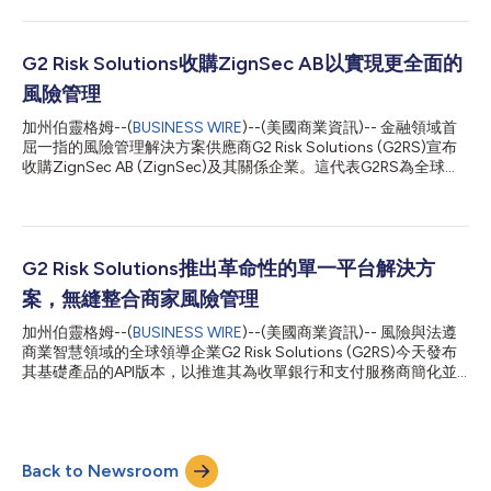
和分析師共同驅動的綜合風險解決方案。相關產品旨在協助全球銀
行、商家收單機構和線上市場強化防禦，抵禦詐欺、詐騙及非法或
不安全交易。這其中包括近期推出的Smart Scan——一款為市場
及其支付供應商設計的AI驅動風險評估工具。 G2RS的其他解決方
G2 Risk Solutions收購ZignSec AB以實現更全面的
案包括專有風險情報、商家入駐管理、持續監控、培訓教育與專業
風險管理
服務、詐騙偵測解決方案以及自動化風險管理。 G2RS總裁
Rochelle Blease表示：「將EverC深厚的市場專業知識和經過實戰
加州伯靈格姆--(
BUSINESS WIRE
)--(美國商業資訊)-- 金融領域首
檢驗的AI技術納入我們的產品組合，可望強化線上市場抵禦不斷升
屈一指的風險管理解決方案供應商G2 Risk Solutions (G2RS)宣布
級之威脅的能力，鞏固這一已成為全球電子商務命脈的體系。」
收購ZignSec AB (ZignSec)及其關係企業。這代表G2RS為全球受
G2RS執行長Brian Longe補充說道：「身為統一的組織，我們將利
監管企業提供全面的、技術驅動的法規遵循與風險解決方案的使命
用成熟的AI技術和無與倫比的專業知識，提升電子商務風險創新的
向前邁出了重要一步。 ZignSec AB提供尖端的身分驗證解決方
產業標準。」他還...
案，並擁有商家盡職調查服務領域的領先企業WebShield，以及業
務流程最佳化與自動化專家Wyzer。預計這三家公司之間的合作將
使G2RS能夠強化其服務組合，並將業務發展到全球風險與法規遵
G2 Risk Solutions推出革命性的單一平台解決方
循管理的關鍵領域。 透過這一措施，G2RS旨在強化其為高度受監
案，無縫整合商家風險管理
管產業提供服務的能力，包括銀行、貸款機構、債權人、商家收單
機構、監管實體和網際網路平台等金融機構。 G2RS執行長Brian
加州伯靈格姆--(
BUSINESS WIRE
)--(美國商業資訊)-- 風險與法遵
Longe表示：「對於我們的客戶來說，這是一個關鍵時刻。在監管
商業智慧領域的全球領導企業G2 Risk Solutions (G2RS)今天發布
複雜性不斷升級和數位化變革迅速的時代，企業需要一個能夠提供
其基礎產品的API版本，以推進其為收單銀行和支付服務商簡化並
無與倫比的風險管理解決方案的合作夥伴。透過將我們的專業知識
最佳化商家風險管理的願景。 Global Onboarding是一款由人工智
與ZignSec及其旗下其他業務相結合，我們正在為全球法規遵循與
慧驅動的商家進駐解決方案，透過高度精確的預測性風險評估，協
風險情報領域設...
助使用者快速且安全地進駐新商家。 一站式管理全流程 是統一解
決方案的最後一環，將進駐與G2RS監控產品Persistent Merchant
Back to Newsroom
Monitoring和Transaction Laundering Detection無縫整合。風險
經理將前所未有地能夠在單一平台上對商家進行擔保、大規模智慧