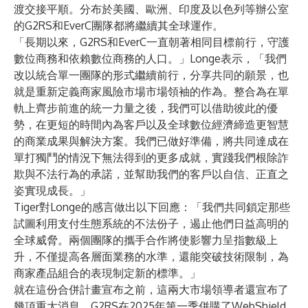
渡交接平順。分布於美國、歐洲、印度及以色列等辦公室
的G2RS和EverC團隊都將繼續其全球運作。
「長期以來，G2RS和EverC一直朝著相同目標前行，守護
數位商務和依賴數位商務的人口。」Longe表示，「我們
改以統合單一團隊的形式繼續前行，分享共同的願景，也
就是重新定義商家風險市場市場領袖的作為。整合為在單
軌上齊步前進的統一力量之後，我們可以借助彼此的優
勢，在更短的時間內為客戶以及全球數位經濟締造更智慧
的商業成果與解決方案。我們已做好準備，將共同達成在
單打獨鬥的情況下無法得到的更多成就，實踐我們根除詐
欺與不法行為的承諾，並幫助我們的客戶以自信、正直之
姿實現成長。」
Tiger對Longe的感言做出以下回應：「我們共同鎖定那些
試圖利用支付生態系統的不法份子，遏止他們日益高明的
全球威脅。兩個團隊的攜手合作將使影響力呈指數級上
升，不僅提高各層面業務的水準，還能突破技術限制，為
商家產品組合的表現制定新的標準。」
就在這份合併計畫宣布之前，這兩大市場領導者還宣布了
幾項重大消息。G2RS在2025年第一季併購了WebShield