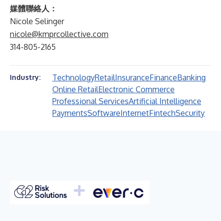
媒體聯絡人：
Nicole Selinger
nicole@kmprcollective.com
314-805-2165
Technology
Retail
Insurance
Finance
Banking
Industry:
Online Retail
Electronic Commerce
Professional Services
Artificial Intelligence
Payments
Software
Internet
Fintech
Security