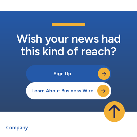
審批，然後引導獲批商家的進出活動，持續監控各種非法和/或違
規行為。 「能夠成為首個推出基於Merchant Map ®和增強型人工
智慧的整合解決方案的公司讓我們倍感興奮。」G2RS執行長Brian
Longe表示，「我們的客戶需要快速、準確地操作，以把握新商
機，同時最大限度地降低商家組合風險。速度就是金錢，我們的解
決方案最終能讓他們以安全、...
Wish your news had
this kind of reach?
Sign Up
Learn About Business Wire
Company