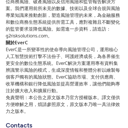
位商務風險、破產風險以及信用風險和監管報告解決方
案。我們運用前所未見的數據、技術以及全球合規與風險
專業知識來推動創新，塑造風險管理的未來，為金融服務
和數位商務生態系統提供所需工具，應對複雜且不斷變化
的監管要求並降低風險。如需進一步資料，請造訪：
g2risksolutions.com
。
關於EverC
EverC是一所變革性的使命導向風險管理公司，運用核心
人工智慧技術打擊不法份子、呵護經濟成長，為各界催生
更安全的數位生態系統。EverC解決方案運用專有資料集
辨識警示風險的模式，生成深度情報和整體分析以繪製每
個客戶獨有的風險狀態。EverC協助市場、支付供應商、
收單機構和銀行降低風險並提高營運效率，讓他們能夠專
注於擴大收入和擴展行動。
免責聲明：本公告之原文版本乃官方授權版本。譯文僅供
方便瞭解之用，煩請參照原文，原文版本乃唯一具法律效
力之版本。
Contacts