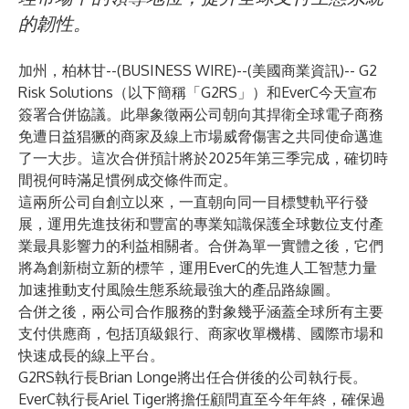
的韌性。
加州，柏林甘--(
BUSINESS WIRE
)--
(美國商業資訊)-- G2
Risk Solutions（以下簡稱「G2RS」）和EverC今天宣布
簽署合併協議。此舉象徵兩公司朝向其捍衛全球電子商務
免遭日益猖獗的商家及線上市場威脅傷害之共同使命邁進
了一大步。這次合併預計將於2025年第三季完成，確切時
間視何時滿足慣例成交條件而定。
這兩所公司自創立以來，一直朝向同一目標雙軌平行發
展，運用先進技術和豐富的專業知識保護全球數位支付產
業最具影響力的利益相關者。合併為單一實體之後，它們
將為創新樹立新的標竿，運用EverC的先進人工智慧力量
加速推動支付風險生態系統最強大的產品路線圖。
合併之後，兩公司合作服務的對象幾乎涵蓋全球所有主要
支付供應商，包括頂級銀行、商家收單機構、國際市場和
快速成長的線上平台。
G2RS執行長Brian Longe將出任合併後的公司執行長。
EverC執行長Ariel Tiger將擔任顧問直至今年年終，確保過