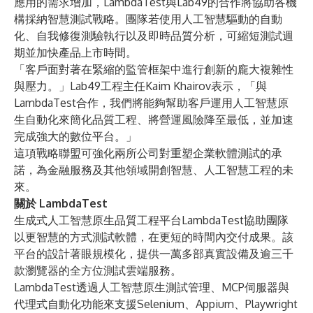
應用的需求增加，LambdaTest與Lab49的合作將協助各機
構採納智慧測試戰略。團隊若使用人工智慧驅動的自動
化、自我修復測驗執行以及即時品質分析，可縮短測試週
期並加快產品上市時間。
「客戶面對著在緊縮的監管框架中進行創新的龐大複雜性
與壓力。」Lab49工程主任Kaim Khairov表示，「與
LambdaTest合作，我們將能夠幫助客戶運用人工智慧原
生自動化來簡化品質工程、將營運風險降至最低，並加速
完成強大的數位平台。」
這項戰略聯盟可強化兩所公司對重塑企業軟體測試的承
諾，為金融服務及其他領域開創智慧、人工智慧工程的未
來。
關於 LambdaTest
生成式人工智慧原生品質工程平台
LambdaTest
協助團隊
以更智慧的方式測試軟體，在更短的時間內交付成果。該
平台的設計著眼規模化，提供一萬多部真實設備及逾三千
款瀏覽器的全方位測試雲端服務。
LambdaTest透過人工智慧原生測試管理、MCP伺服器與
代理式自動化功能來支援Selenium、Appium、Playwright