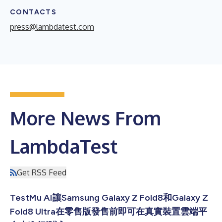
CONTACTS
press@lambdatest.com
More News From
LambdaTest
Get RSS Feed
TestMu AI讓Samsung Galaxy Z Fold8和Galaxy Z
Fold8 Ultra在零售版發售前即可在真實裝置雲端平