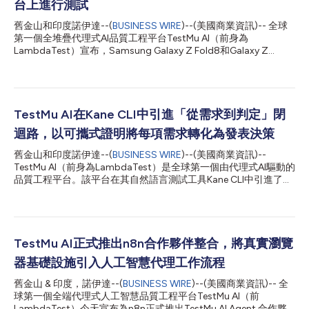
台上進行測試
舊金山和印度諾伊達--(
BUSINESS WIRE
)--(美國商業資訊)-- 全球
第一個全堆疊代理式AI品質工程平台TestMu AI（前身為
LambdaTest）宣布，Samsung Galaxy Z Fold8和Galaxy Z
Fold8 Ultra現已在其真實裝置雲端(Real Device Cloud)平台上開放
測試。這兩款在Samsung的Galaxy Unpacked發佈會上亮相的裝
置均搭載以Android 17為基礎的One UI 9系統，並在零售版正式發
售前即可用於即時測試和自動化測試。 這一代產品的發表為
Galaxy Z Fold系列帶來了一項全新的測試挑戰。Galaxy Z Fold8展
TestMu AI在Kane CLI中引進「從需求到判定」閉
開後為豎向的7.6英吋螢幕，而Z系列首款Ultra機型Galaxy Z
迴路，以可攜式證明將每項需求轉化為發表決策
Fold8 Ultra展開後則為水平的8.0英吋螢幕。這兩款裝置雖然具有
相同的名稱、晶片組和作業系統，卻呈現出方向完全相反的布局，
舊金山和印度諾伊達--(
BUSINESS WIRE
)--(美國商業資訊)--
這表示在其中一款裝置上驗證通過的介面，在另一款裝置上可能會
TestMu AI（前身為LambdaTest）是全球第一個由代理式AI驅動的
出現顯示異常。 TestMu AI共同創辦人兼成長負責人Mudit Singh表
品質工程平台。該平台在其自然語言測試工具Kane CLI中引進了
示：「Samsung在同一代產品中推出了兩款...
「從需求到判定」(Source-to-Verdict)閉迴路。在Kane CLI從瀏覽
器自動化工具不斷演進的基礎上，該閉迴路能夠將產品需求轉化為
發表決策：自動編寫測試、在本地瀏覽器中運行測試、蒐集證明、
根據實際執行情況衡量涵蓋率，並最終返回判定結果。 當AI代理負
責編寫、運行和修復測試時，一個綠色的對勾已不再可靠：什麼都
TestMu AI正式推出n8n合作夥伴整合，將真實瀏覽
不檢查的步驟可能會通過；針對幾周前已變更的規格編寫的測試可
器基礎設施引入人工智慧代理工作流程
能會通過；甚至點選根本沒有生效，代理卻報告「已完成」的情況
也會顯示通過。在每個儀表板上，「空的綠色」和「獲得的綠色」
舊金山 & 印度，諾伊達--(
BUSINESS WIRE
)--(美國商業資訊)-- 全
顏色相同，數字在攀升，但風險並未消除。Kane CLI填補了這一空
球第一個全端代理式人工智慧品質工程平台TestMu AI（前
白：它將需求直接轉化為判定，並為每一個步驟提供證明。 一個
LambdaTest）今天宣布為n8n正式推出TestMu AI Agent 合作夥