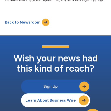
閉迴路：從需求到判定。 你不再需要交給Kane CLI測試腳本，而是
伴整合。n8n是一座成長迅速的工作流程自動化平台，專為人工智
直接提供需求。九個階段構成一條可追溯的鏈路： 需求來源→業
慧代理和企業自動化而設計。 TestMu AI Agent整合以經n8n驗證
務使用案例→場景→驗收標準→tes...
之合作社群節點 (Community Node) 方式開放使用，便利開發者
將人工智慧代理和自動化工作流程連結到TestMu AI的Browser
Back to Newsroom
Cloud，因此無需編寫任何程式碼，即可使用3000多種瀏覽器、
作業系統及裝置環境。 由於越來越多企業採用人工智慧代理以實
現業務自動化，如今瀏覽器存取能力已成為一項關鍵功能。n8n使
用者可藉由這項全新整合使用真實的雲端託管瀏覽器執行工作流
程，進而與Web應用程式互動、瀏覽動態網站並以瀏覽器大規模執
行任務。 「人工智慧代理需要可靠的網路互動才能締造實質業務
成果。」 TestMu AI共同創辦人兼成長主任Mudit Singh 說，「有
了適用n8n的TestMu AI Agent整合，開...
Wish your news had
this kind of reach?
Sign Up
Learn About Business Wire