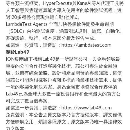
等各類主流框架。HyperExecute與KaneAI等AI代理工具將
人工智慧與雲端運算能力導入使用者的軟件測試流程，透
過120多種整合實現無縫自動化測試。
LambdaTest Agents 全面加快整個軟件開發生命週期
（SDLC）內的測試進度，涵蓋測試規劃、編寫、自動化、
基礎設施、執行、根本原因分析及報告生成。
如需進一步資訊，請造訪：
https://lambdatest.com
關於Lab49
ION集團旗下機構Lab49是一所諮詢公司，與金融領域最
重要的公司合作打造客製化技術。該公司專注於金融領
域，並擁有綜合策略、設計和產品開發的專業知識，這使
得該公司能夠根據客戶複雜多樣的商業和技術需求，提供
一流的客製化解決方案。身為金融市場資深合作夥伴的
Lab49已為全球大多數一流投資銀行和全球最大的買方公
司完成了數百個專案。
如需進一步資訊，請造訪：
https://www.lab49.com
免責聲明：本公告之原文版本乃官方授權版本。譯文僅供
方便瞭解之用，煩請參照原文，原文版本乃唯一具法律效
力之版本。