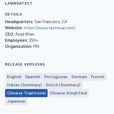
LAMBDATEST
DETAILS
Headquarters:
San Francisco, CA
Website:
https://www.testmuai.com/
CEO:
Asad Khan
Employees:
350+
Organization:
PRI
RELEASE VERSIONS
English
Spanish
Portuguese
German
French
Italian (Summary)
Dutch (Summary)
Chinese Traditional
Chinese Simplified
Japanese