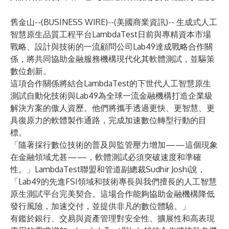
舊金山--(
BUSINESS WIRE
)--
(美國商業資訊)-- 生成式人工
智慧原生品質工程平台
LambdaTest
日前與專精資本市場
戰略、設計與技術的一流顧問公司Lab49達成戰略合作關
係，將共同協助金融服務機構現代化其軟體測試，並驅策
數位創新。
這項合作關係將結合LambdaTest的下世代人工智慧原生
測試自動化技術與Lab49為全球一流金融機構打造企業級
解決方案的傲人資歷。他們將攜手透過更快、更智慧、更
具復原力的軟體製作通路，完成加速數位轉型行動的目
標。
「隨著採行數位技術的普及與監管壓力增加——這個現象
在金融領域尤甚——，軟體測試必須突破速度和準確
性。」LambdaTest聯盟和管道副總裁Sudhir Joshi說，
「Lab49的先進FSI領域和技術專長與我們擅長的人工智慧
原生測試平台完美契合。這場合作能夠協助金融機構降低
發行風險，加速交付，並提供非凡的數位體驗。」
有鑑於銀行、交易與資產管理對安全性、擴展性和高表現