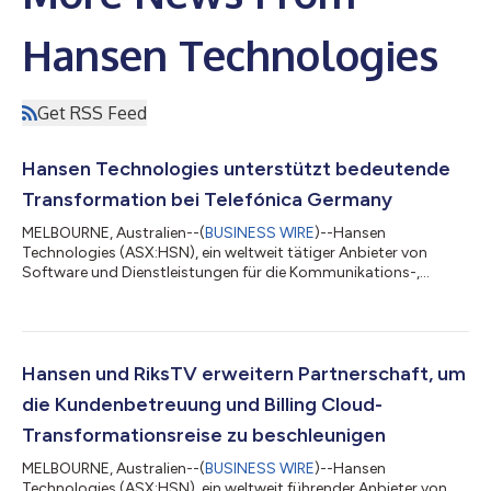
Hansen Technologies
Get RSS Feed
Hansen Technologies unterstützt bedeutende
Transformation bei Telefónica Germany
MELBOURNE, Australien--(
BUSINESS WIRE
)--Hansen
Technologies (ASX:HSN), ein weltweit tätiger Anbieter von
Software und Dienstleistungen für die Kommunikations-,
Medien-, Energie- und Versorgungsbranche, freut sich bekannt
zu geben, dass die Transformationspartnerschaft mit
Telefónica Germany, einem führenden
Kommunikationsdienstleister in Deutschland, gute Fortschritte
macht. In einer Kooperation von mehr als 3.700
Hansen und RiksTV erweitern Partnerschaft, um
Teammitgliedern sind bereits Millionen von Abonnenten auf
die Kundenbetreuung und Billing Cloud-
einen neuen Technologie...
Transformationsreise zu beschleunigen
MELBOURNE, Australien--(
BUSINESS WIRE
)--Hansen
Technologies (ASX:HSN), ein weltweit führender Anbieter von