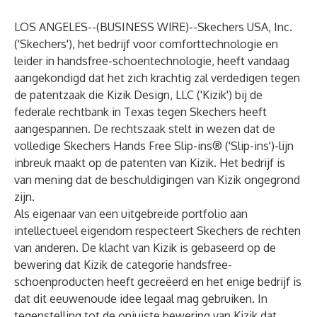
LOS ANGELES--(
BUSINESS WIRE
)--
Skechers USA, Inc.
('Skechers'), het bedrijf voor comforttechnologie en
leider in handsfree-schoentechnologie, heeft vandaag
aangekondigd dat het zich krachtig zal verdedigen tegen
de patentzaak die Kizik Design, LLC ('Kizik') bij de
federale rechtbank in Texas tegen Skechers heeft
aangespannen. De rechtszaak stelt in wezen dat de
volledige Skechers Hands Free Slip-ins® ('Slip-ins')-lijn
inbreuk maakt op de patenten van Kizik. Het bedrijf is
van mening dat de beschuldigingen van Kizik ongegrond
zijn.
Als eigenaar van een uitgebreide portfolio aan
intellectueel eigendom respecteert Skechers de rechten
van anderen. De klacht van Kizik is gebaseerd op de
bewering dat Kizik de categorie handsfree-
schoenproducten heeft gecreëerd en het enige bedrijf is
dat dit eeuwenoude idee legaal mag gebruiken. In
tegenstelling tot de onjuiste bewering van Kizik dat