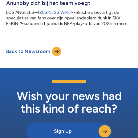
Anunoby zich bij het team voegt
LOS ANGELES--(
BUSINESS WIRE
)--Skechers bevestigt de
speculaties van fans over zijn opvallende slam dunk in SKX
REIGN™-schoenen tijdens de NBA-play-offs van 2025 in mei en
kondigt officieel aan dat OG Anunoby, forward bij de New York
Knicks, zich heeft aangesloten bij Team Skechers. De NBA-
kampioen en verdedigende krachtpatser zal niet alleen met
Skechers-basketbalschoenen spelen, maar ook te zien zijn in de
Back to Newsroom
wereldwijde marketingcampagnes van het merk. Anunoby
vertegenwoordigt het merk op een Eu...
Wish your news had
this kind of reach?
Sign Up