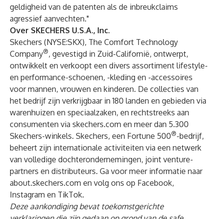
geldigheid van de patenten als de inbreukclaims
agressief aanvechten."
Over SKECHERS U.S.A., Inc.
Skechers (NYSE:SKX), The Comfort Technology
®
Company
, gevestigd in Zuid-Californië, ontwerpt,
ontwikkelt en verkoopt een divers assortiment lifestyle-
en performance-schoenen, -kleding en -accessoires
voor mannen, vrouwen en kinderen. De collecties van
het bedrijf zijn verkrijgbaar in 180 landen en gebieden via
warenhuizen en speciaalzaken, en rechtstreeks aan
consumenten via skechers.com en meer dan 5.300
®
Skechers-winkels. Skechers, een Fortune 500
-bedrijf,
beheert zijn internationale activiteiten via een netwerk
van volledige dochterondernemingen, joint venture-
partners en distributeurs. Ga voor meer informatie naar
about.skechers.com
en volg ons op
Facebook
,
Instagram
en
TikTok
.
Deze aankondiging bevat toekomstgerichte
verklaringen die zijn gedaan op grond van de safe