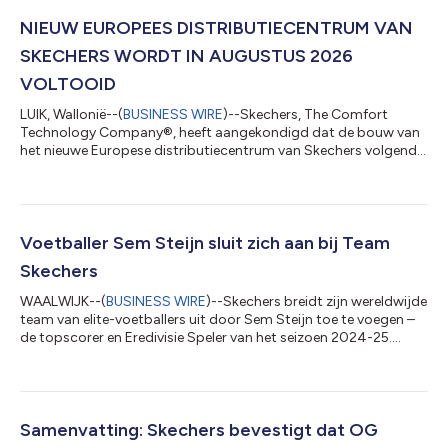
NIEUW EUROPEES DISTRIBUTIECENTRUM VAN
SKECHERS WORDT IN AUGUSTUS 2026
VOLTOOID
LUIK, Wallonië--(
BUSINESS WIRE
)--Skechers, The Comfort
Technology Company®, heeft aangekondigd dat de bouw van
het nieuwe Europese distributiecentrum van Skechers volgende
maand zal worden voltooid. Het centrum van 230.000
vierkante meter is gunstig gelegen op slechts enkele minuten
van de luchthaven van Luik. De nabijheid van de al lang
bestaande vestiging in Milmort en de voortdurende
ondersteuning door de bestaande teams zullen een soepele
Voetballer Sem Steijn sluit zich aan bij Team
overgang mogelijk maken, terwijl de innovatieve nieu...
Skechers
WAALWIJK--(
BUSINESS WIRE
)--Skechers breidt zijn wereldwijde
team van elite-voetballers uit door Sem Steijn toe te voegen –
de topscorer en Eredivisie Speler van het seizoen 2024-25.
Steijn speelt nu op de Skechers SKX_2 Elite-voetbalschoenen
en zal te zien zijn in de marketingcampagnes van het merk ter
ondersteuning van Skechers Football. “Ik ben blij om deel uit te
maken van de Skechers Football-familie,” aldus Sem Steijn. “Het
woord ‘familie’ spreekt me in het bijzonder aan, omdat ik vanaf
Samenvatting: Skechers bevestigt dat OG
on...