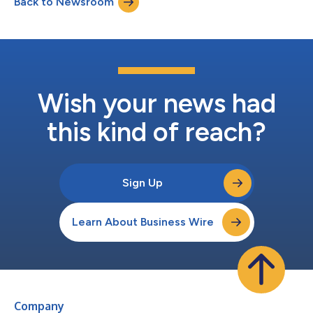
Back to Newsroom
abrangente que permite às organizações coletar e padronizar
dados de sua cadeia de valor e gerar relatórios...
Wish your news had
this kind of reach?
Sign Up
Learn About Business Wire
Company