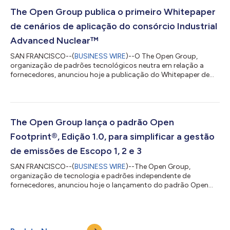
confiabilidade em todo o setor de energia. O padrão OSDU
Data Platform, versão 1.0, foi projetado para ajudar as
The Open Group publica o primeiro Whitepaper
organizações a gerenciar, acessar e usar melhor os...
de cenários de aplicação do consórcio Industrial
Advanced Nuclear™
SAN FRANCISCO--(
BUSINESS WIRE
)--O The Open Group,
organização de padrões tecnológicos neutra em relação a
fornecedores, anunciou hoje a publicação do Whitepaper de
Cenários de Aplicação do Consórcio Industrial Advanced
Nuclear™ (IANC), que define como as tecnologias nucleares
avançadas podem ser implantadas para fornecer calor e
energia confiáveis e de baixo carbono em toda a indústria
pesada. Whitepaper, organização voltada para usuários finais
The Open Group lança o padrão Open
da indústria, representa um avanço significativo...
Footprint®, Edição 1.0, para simplificar a gestão
de emissões de Escopo 1, 2 e 3
SAN FRANCISCO--(
BUSINESS WIRE
)--The Open Group,
organização de tecnologia e padrões independente de
fornecedores, anunciou hoje o lançamento do padrão Open
Footprint®, Edição 1.0, que ajudará as organizações a
simplificar a geração de relatórios de emissões de Escopo 1, 2 e
3. O novo padrão é o primeiro modelo de dados de emissões
aberto a abordar os três escopos, fornecendo uma estrutura