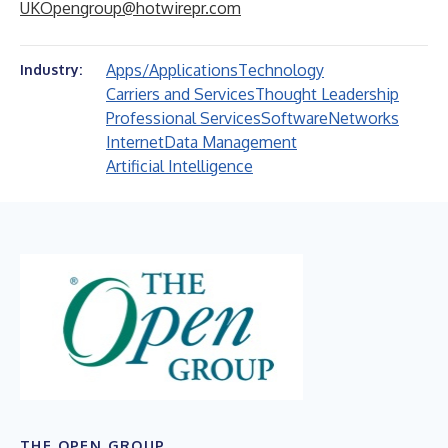
UKOpengroup@hotwirepr.com
Apps/Applications
Technology
Industry:
Carriers and Services
Thought Leadership
Professional Services
Software
Networks
Internet
Data Management
Artificial Intelligence
THE OPEN GROUP