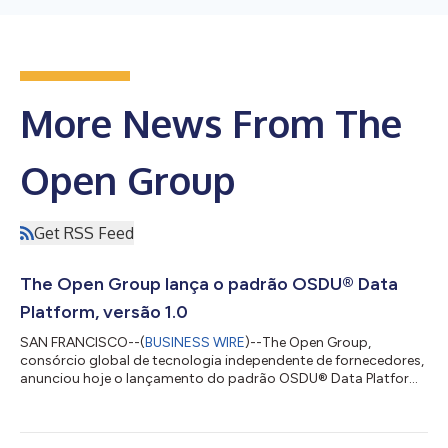
More News From The
Open Group
Get RSS Feed
The Open Group lança o padrão OSDU® Data
Platform, versão 1.0
SAN FRANCISCO--(
BUSINESS WIRE
)--The Open Group,
consórcio global de tecnologia independente de fornecedores,
anunciou hoje o lançamento do padrão OSDU® Data Platform,
versão 1.0. O novo padrão estabelece uma base estável e
claramente definida para os recursos da plataforma de dados,
oferecendo maior interoperabilidade, consistência e